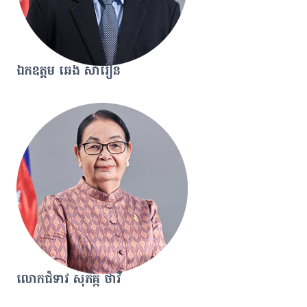
ឯកឧត្តម ឆេង សារឿន
លោកជំទាវ សុភ័គ្ក ថាវី