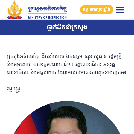
ទទួលពាក្យបណ្តឹង
ថ្នាក់ដឹកនាំក្រសួង
ក្រសួងអធិការកិច្ច ដឹកនាំដោយ ឯកឧត្តម
សុខ សូកេន
រដ្ឋមន្រ្តី
និងអមដោយ ឯកឧត្តម/លោកជំទាវ រដ្ឋលេខាធិការ អនុរដ្ឋ
លេខាធិការ និងអគ្គនាយក ដែលមានសមាសភាពដូចខាងក្រោម៖
រដ្ឋមន្រ្តី