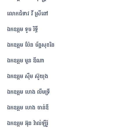
លោកជំទាវ វី ស្រីពៅ
ឯកឧត្តម ទូច រិទ្ធី
ឯកឧត្តម ប៉ែន ច័ន្ទសុខរិន
ឯកឧត្តម មួន ឌីណា
ឯកឧត្តម ស៊ឹម ស៊ូយុង
ឯកឧត្តម ហេង លឹមទ្រី
ឯកឧត្តម ហេង ចាន់ឌី
ឯកឧត្តម អ៊ុន វ៉ាល់ឡឺរ៉ូ