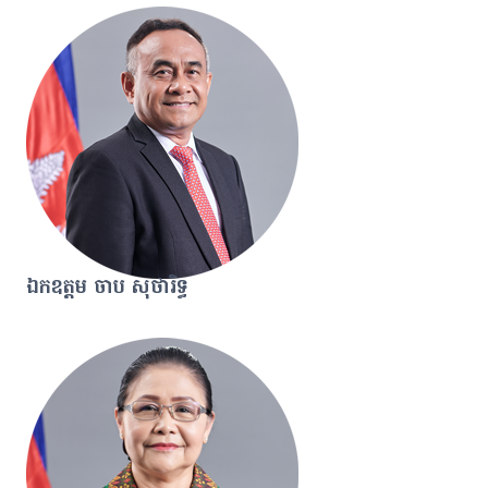
ឯកឧត្តម ចាប សុថារិទ្ធ