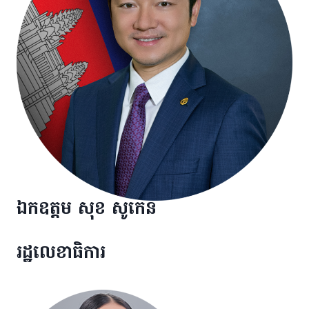
ឯកឧត្តម សុខ សូកេន
រដ្ឋលេខាធិការ