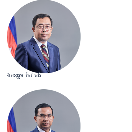
ឯកឧត្តម កែវ គង់