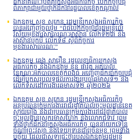
ដឹកនាំគណៈប្រតិភូក្រសួងអធិការកិច្ច បើកកិច្ចប្រជុំ
ពិភាក្សាជាមួយថ្នាក់ដឹកនាំរដ្ឋបាលខេត្តកណ្តាល
ឯកឧត្តម សុខ សូកេន រដ្ឋមន្រ្តីក្រសួងអធិការកិច្ច
បានអញ្ជើញចូលរួម “ពិធីបើកកិច្ចប្រជុំរដ្ឋមន្ត្រីលើ
វិស័យមុខងារសាធារណៈអាស៊ាន លើកទី២៣ និង
អាស៊ានបូកបី លើកទី៨ ស្តីពីកិច្ចការ
មុខងារសាធារណៈ”
ឯកឧត្តម ឆេង សារឿន រដ្ឋលេខាធិការក្រសួង
អធិការកិច្ច និងឯកឧត្តម នួន ផារ័ត្ន អភិបាល
នៃគណៈអភិបាលខេត្តកំពង់ធំ អញ្ជើញដឹកនាំកិច្ចប្រជុំ
ដើម្បីបូកសរុបលទ្ធផលការងារប្រចាំឆមាសទី១ និង
លើកទិសដៅការងារឆមាសទី២ ឆ្នាំ២០២៦
ឯកឧត្តម សុខ សូកេន រដ្ឋមន្រ្តីក្រសួងអធិការកិច្ច
អនុប្រធានក្រុមការងាររាជរដ្ឋាភិបាលចុះមូលដ្ឋានខេត្ត
ស្វាយរៀង និងជាប្រធានក្រុមការងាររាជរដ្ឋាភិបាល
ចុះមូលដ្ឋានស្រុករមាសហែក និងលោកជំទាវ ព្រម
ទាំងថ្នាក់ដឹកនាំក្រសួងអធិការកិច្ច បាននាំយកទៀន
ចំណាំព្រះវស្សា និងទេយ្យទានជាច្រើនមុខ ព្រមទាំង
បច្ច័យ ដែលជាសទ្ធាជ្រះថ្លារបស់ឯកឧត្តមរដ្ឋមន្រ្តី