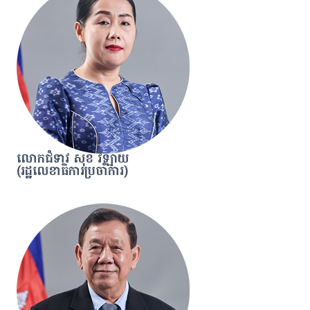
លោកជំទាវ សុខ វិឡាយ
(រដ្ឋលេខាធិការប្រចាំការ)