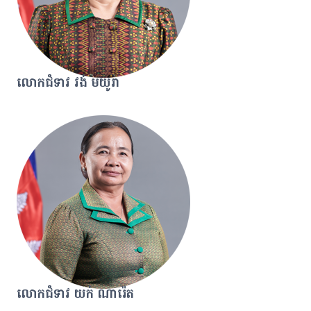
លោកជំទាវ វង់ មយូរា
លោកជំទាវ យក់ ណារ៉េត