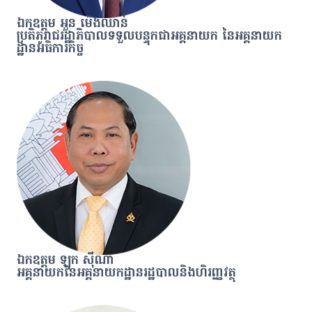
ឯកឧត្តម អួន ម៉េងឈាន់
ប្រតិភូរាជរដ្ឋាភិបាលទទួលបន្ទុកជាអគ្គនាយក នៃអគ្គនាយក
ដ្ឋានអធិការកិច្ច
ឯកឧត្តម ឡុក ស៊ីណា
អគ្គនាយកនៃអគ្គនាយកដ្ឋានរដ្ឋបាលនិងហិរញ្ញវត្ថុ