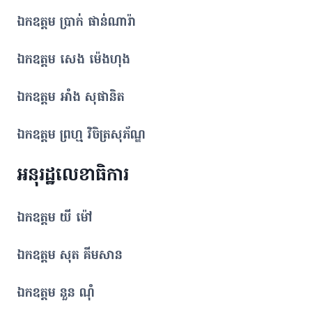
ឯកឧត្តម ប្រាក់ ផាន់ណារ៉ា
ឯកឧត្តម សេង ម៉េងហុង
ឯកឧត្តម អាំង សុផានិត
ឯកឧត្តម ព្រហ្ម វិចិត្រសុភ័ណ្ឌ
អនុរដ្ឋលេខាធិការ
ឯកឧត្តម យី ម៉ៅ
ឯកឧត្តម សុត គីមសាន
ឯកឧត្តម នួន​ ណុំ