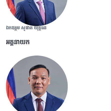
ឯកឧត្តម សូផាត យុត្តិធន
អគ្គនាយក