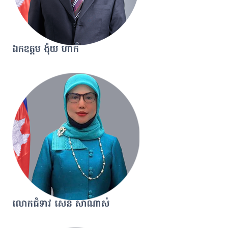
ឯកឧត្តម ង៉ុយ ហាក់
លោកជំទាវ សេន សាណាស់