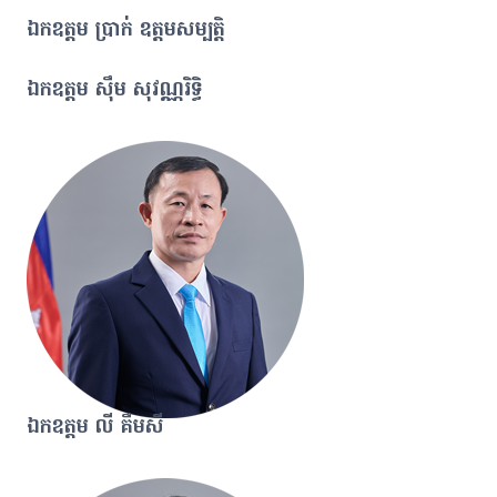
ឯកឧត្តម ប្រាក់ ឧត្តមសម្បត្តិ
ឯកឧត្តម ស៊ឹម សុវណ្ណរិទ្ធិ
ឯកឧត្តម លី គឹមសី