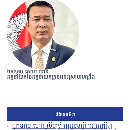
ឯកឧត្តម សោម បូរ៉ាន់
អគ្គនាយកនៃអគ្គនាយកដ្ឋានដោះស្រាយបណ្តឹង
ព័ត៌មានថ្មីៗ
ឯកឧត្តម ហេង លឹមទ្រី រដ្ឋលេខាធិការ អញ្ជើញ