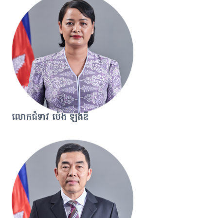
លោកជំទាវ ប៉េង ឡងឌី