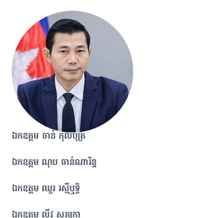
ឯកឧត្តម ចាន់ កុលបុត្រ
ឯកឧត្តម ណុប ចាន់ណារិន្ទ
ឯកឧត្តម ឈួរ រស្មីឬទ្ធិ
ឯកឧត្តម លីវ សុភក្រ្តា