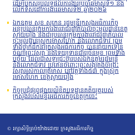
ដើម្បីបូកសរុបលទ្ធផលការងារប្រចាំឆមាសទី១ និង
លើកទិសដៅការងារឆមាសទី២ ឆ្នាំ២០២៦
ឯកឧត្តម សុខ សូកេន រដ្ឋមន្រ្តីក្រសួងអធិការកិច្ច
អនុប្រធានក្រុមការងាររាជរដ្ឋាភិបាលចុះមូលដ្ឋានខេត្ត
ស្វាយរៀង និងជាប្រធានក្រុមការងាររាជរដ្ឋាភិបាល
ចុះមូលដ្ឋានស្រុករមាសហែក និងលោកជំទាវ ព្រម
ទាំងថ្នាក់ដឹកនាំក្រសួងអធិការកិច្ច បាននាំយកទៀន
ចំណាំព្រះវស្សា និងទេយ្យទានជាច្រើនមុខ ព្រមទាំង
បច្ច័យ ដែលជាសទ្ធាជ្រះថ្លារបស់ឯកឧត្តមរដ្ឋមន្រ្តី
និងលោកជំទាវ ប្រគេនចំពោះព្រះសង្ឃគង់ចាំព្រះ
វស្សាអស់កាលត្រីមាស នៅវត្តទាំង៥៣ ក្នុងស្រុក
រមាសហែក ខេត្តស្វាយរៀង
កិច្ចប្រជុំផ្សព្វផ្សាយលិខិតបទដ្ឋានគតិយុត្តរបស់
ក្រសួងរបស់មន្ទីរអធិការកិច្ចខេត្តក្រចេះ
© រក្សាសិទ្ធិគ្រប់យ៉ាងដោយ ក្រសួងអធិការកិច្ច