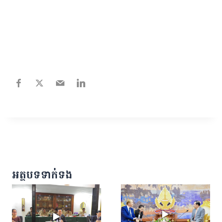
អត្ថបទទាក់ទង