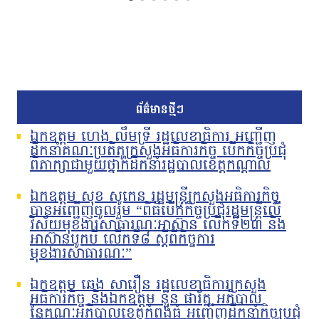
ព័ត៌មានថ្មីៗ
ឯកឧត្តម ហេង លឹមទ្រី រដ្ឋលេខាធិការ អញ្ជើញ
ដឹកនាំគណៈប្រតិភូក្រសួងអធិការកិច្ច បើកកិច្ចប្រជុំ
ពិភាក្សាជាមួយថ្នាក់ដឹកនាំរដ្ឋបាលខេត្តកណ្តាល
ឯកឧត្តម សុខ សូកេន រដ្ឋមន្រ្តីក្រសួងអធិការកិច្ច
បានអញ្ជើញចូលរួម “ពិធីបើកកិច្ចប្រជុំរដ្ឋមន្ត្រីលើ
វិស័យមុខងារសាធារណៈអាស៊ាន លើកទី២៣ និង
អាស៊ានបូកបី លើកទី៨ ស្តីពីកិច្ចការ
មុខងារសាធារណៈ”
ឯកឧត្តម ឆេង សារឿន រដ្ឋលេខាធិការក្រសួង
អធិការកិច្ច និងឯកឧត្តម នួន ផារ័ត្ន អភិបាល
នៃគណៈអភិបាលខេត្តកំពង់ធំ អញ្ជើញដឹកនាំកិច្ចប្រជុំ