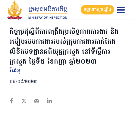
Skip
ទទួលពាក្យបណ្តឹង
to
content
កិច្ចប្រជុំស្តីពីការពង្រឹងប្រសិទ្ធភាពការងារ និង
របៀបរបបការងាររបស់ក្រុមការងារតាក់តែង
លិខិតបទដ្ឋានគតិយុត្តក្រសួង នៅទីស្តីការ
ក្រសួង ថ្ងៃទី៥ ខែកញ្ញា ឆ្នាំ២០២៣
វីដេអូ
០៥/០៩/២០២៣