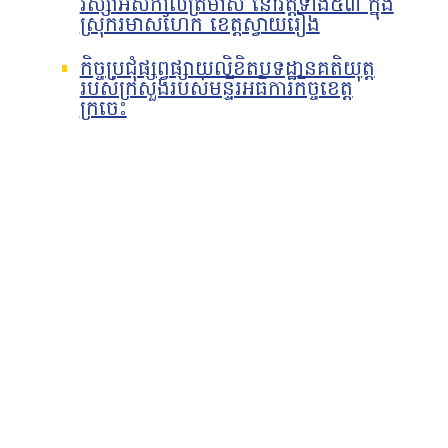
វស្សាអស់កាលត្រីមាស នៅវត្តទាំង៥៣ ក្នុង
ស្រុករមាសហែក ខេត្តស្វាយរៀង
កិច្ចប្រជុំផ្សព្វផ្សាយលិខិតបទដ្ឋានគតិយុត្ត
របស់ក្រសួងរបស់មន្ទីរអធិការកិច្ចខេត្ត
ក្រចេះ