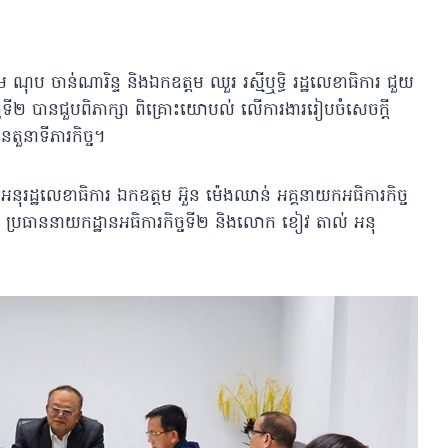
តម ណុប ចាន់ណារិន្ទ និងឯកឧត្តម ឈួរ រស្មីឬទ្ធិ រដ្ឋលេខាធិការ ជួយ
កិច្ចទី២ បានជួបពិភាក្សា ពិគ្រោះយោបល់ លើការងាររៀបចំសេចក្តី
ៃតួនាទីភារកិច្ច។
ៅ អនុរដ្ឋលេខាធិការ ឯកឧត្តម អ៊ួន ម៉េងឈាន់ អគ្គនាយកអធិការកិច្ច
ា
ប្រធាននាយកដ្ឋានអធិការកិច្ចទី២ និងលោក ខៀវ តាល់ អនុ