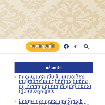
ទទួលពាក្យបណ្តឹង
ព័ត៌មានថ្មីៗ
ឯកឧត្តម ហេង លឹមទ្រី រដ្ឋលេខាធិការ
អញ្ជើញដឹកនាំគណៈប្រតិភូក្រសួងអធិការ
កិច្ច បើកកិច្ចប្រជុំពិភាក្សាជាមួយថ្នាក់ដឹកនាំ
រដ្ឋបាលខេត្តកណ្តាល
ឯកឧត្តម សុខ សូកេន រដ្ឋមន្រ្តីក្រសួង