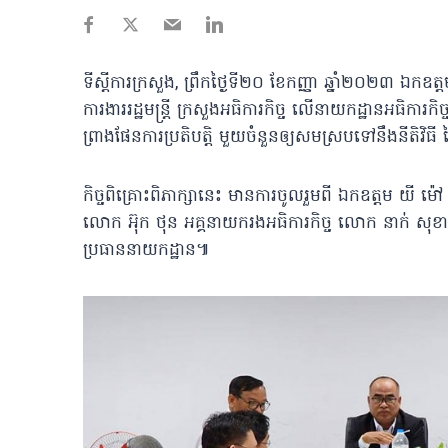
ទីស្តីការក្រសួង, ព្រឹកថ្ងៃទី២០ ខែកញ្ញា ឆ្នាំ២០២៣ ឯកឧត្
ការងាររដ្ឋមន្ត្រី ក្រសួងអធិការកិច្ច លើនាយកដ្ឋានអធិការ
ព្រាងផែនការប្រតិបត្តិ មួយចំនួនឲ្យសមស្របទៅនឹងនីតិវិធី ន
កិច្ចពិគ្រោះពិភាក្សានេះ មានការចូលរួមពី ឯកឧត្តម យី ម៉
លោក អ៊ុក ថុន អគ្គនាយករងអធិការកិច្ច លោក នាក់ សុខ
ប្រធាននាយកដ្ឋាន៕