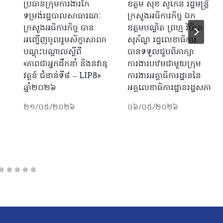
ា
ប្រធានក្រុមការងារកែ
ឧត្តម សុខ សូកេន រដ្ឋមន្ត្រី
ទម្រង់រដ្ឋបាលសាធារណៈ
ក្រសួងអធិការកិច្ច ឯក
ក្រសួងអធិការកិច្ច បាន
ឧត្តមបណ្ឌិត ព្រហ្ម វិចិត្រ
អញ្ជើញចូលរួមសិក្ខាសាលា
សុភ័ណ្ឌ រដ្ឋលេខាធិការ
បណ្ដុះបណ្ដាលស្ដីពី
បានទទួលជួបពិភាក្សា
«ភាពជាអ្នកដឹកនាំ និងនវានុ
ការងារបឋមជាមួយក្រុម
វត្តន៍ ជំនាន់ទី៨ – LIP8»
ការងារអគ្គាធិការដ្ឋាននៃ
ឆ្នាំ២០២៦
អគ្គលេខាធិការដ្ឋានរដ្ឋសភា
២១/០៥/២០២៦
០៦/០៥/២០២៦