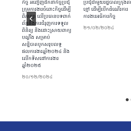
កិច្ច អញ្ជើញដឹកនាំកិច្ចប្រជុំ
ប្រជុំជាមួយរដ្ឋបាលក្រុងត
ក្រុមការងារចំពោះកិច្ចដើម្បី
ខ្មៅ ដើម្បីបើកដំណើរការ
ពិភាក្សា លើប្រធានបទពាក់
ការងារអធិការកិច្ច
ព័ន្ធនឹងការជំរុញការទទួល
២១/០២/២០២៤
ពិនិត្យ និងដោះស្រាយពាក្យ
បណ្តឹង សម្រាប់
សន្និបាតបូកសរុបលទ្ធ
ផលការងារឆ្នាំ២០២៤ និង
លើកទិសដៅការងារ
ឆ្នាំ២០២៥
២០/១២/២០២៤