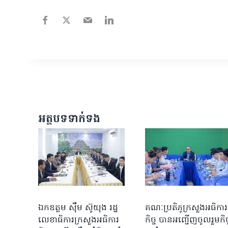
អត្ថបទទាក់ទង
ឯកឧត្តម ស៊ឹម ស៊ូយុង រដ្ឋ
គណៈប្រតិភូក្រសួងអធិការ
លេខាធិការក្រសួងអធិការ
កិច្ច បានអញ្ជើញចូលរួមកិច្