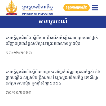
Skip
ទទួលពាក្យបណ្តឹង
to
content
អាហារូបករណ៍
សេចក្តីជូនដំណឹង ស្តីពីការជ្រើសរើសនិស្សិតអាហារូបករណ៍ថ្នាក់
បរិញ្ញាបត្រជាន់ខ្ពស់សិក្សានៅព្រះរាជាណាចក្រជប៉ុន
១៣/១២/២០២៣
សេចក្តីជូនដំណឹងស្តីពីអាហារូបករណ៍​​ថ្នាក់​បរិញ្ញាបត្រ​ជាន់​ខ្ពស់ និង​
ថ្នាក់​បណ្ឌិត សម្រាប់​មន្ត្រី​រាជការ នៃក្រសួងអធិការកិច្ច ទៅ​សិក្សា​
នៅ​ប្រទេស​ជប៉ុន ក្នុង​ឆ្នាំ​សិក្សា​២០២៤
៣០/១០/២០២៣