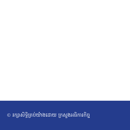
© រក្សាសិទ្ធិគ្រប់យ៉ាងដោយ ក្រសួងអធិការកិច្ច