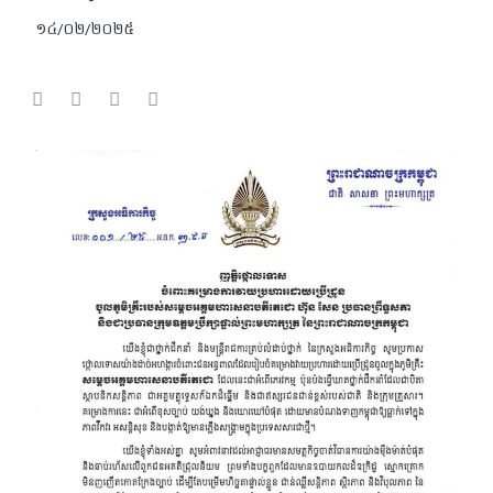
១៤/០២/២០២៥