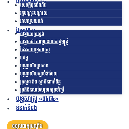
ដំណឹងផ្សេងៗ
សេចក្តីជូនដំណឹង
វគ្គបណ្តុះបណ្តាល
អាហារូបករណ៍
ឯកសារ
សន្និបាតក្រសួង
សន្ទរកថា សម្តេចនាយករដ្ឋមន្ត្រី
ផែនការយុទ្ធសាស្រ្ត
វីដេអូ
បណ្ណាល័យរូបភាព
បណ្ណាល័យច្បាប់ឌីជីថល
ក្រសួង និង ស្ថាប័នពាក់ព័ន្ធ
ប្រតិទិនឈប់សម្រាកប្រចាំឆ្នាំ
យុទ្ធសាស្ត្រ «ព៤ជ៤»
ទំនាក់ទំនង
ទទួលពាក្យបណ្តឹង