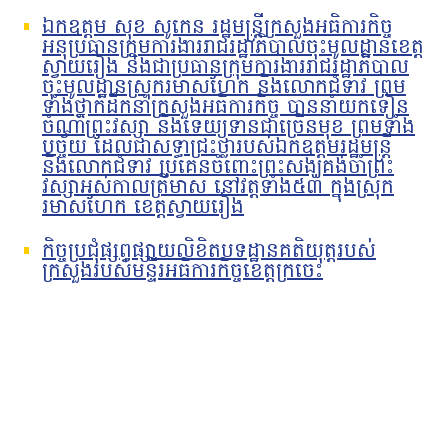
ឯកឧត្តម សុខ សូកេន រដ្ឋមន្រ្តីក្រសួងអធិការកិច្ច
អនុប្រធានក្រុមការងាររាជរដ្ឋាភិបាលចុះមូលដ្ឋានខេត្ត
ស្វាយរៀង និងជាប្រធានក្រុមការងាររាជរដ្ឋាភិបាល
ចុះមូលដ្ឋានស្រុករមាសហែក និងលោកជំទាវ ព្រម
ទាំងថ្នាក់ដឹកនាំក្រសួងអធិការកិច្ច បាននាំយកទៀន
ចំណាំព្រះវស្សា និងទេយ្យទានជាច្រើនមុខ ព្រមទាំង
បច្ច័យ ដែលជាសទ្ធាជ្រះថ្លារបស់ឯកឧត្តមរដ្ឋមន្រ្តី
និងលោកជំទាវ ប្រគេនចំពោះព្រះសង្ឃគង់ចាំព្រះ
វស្សាអស់កាលត្រីមាស នៅវត្តទាំង៥៣ ក្នុងស្រុក
រមាសហែក ខេត្តស្វាយរៀង
កិច្ចប្រជុំផ្សព្វផ្សាយលិខិតបទដ្ឋានគតិយុត្តរបស់
ក្រសួងរបស់មន្ទីរអធិការកិច្ចខេត្តក្រចេះ