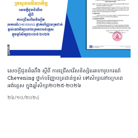
សេចក្ដីជូនដំណឹង ស្ដីពី ការជ្រើសរើសនិស្សិតអាហារូបករណ៍
Chevening ថ្នាក់បរិញ្ញាបត្រជាន់ខ្ពស់ ទៅសិក្សានៅចក្រភព
អង់គ្លេស ក្នុងឆ្នាំសិក្សា២០២៥-២០២៦
២៦/១០/២០២៤