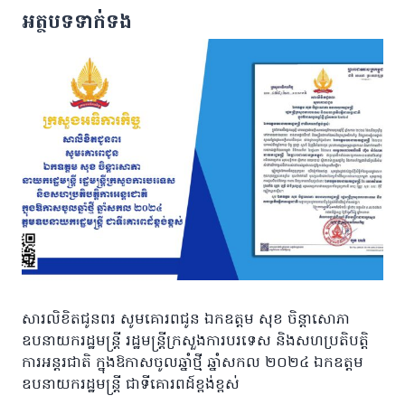
អត្ថបទទាក់ទង
សារលិខិតជូនពរ សូមគោរព​ជូន ឯកឧត្តម សុខ ចិន្តាសោភា
ឧបនាយករដ្ឋមន្រ្តី រដ្ឋមន្រ្តីក្រសួងការបរទេស និងសហប្រតិបត្តិ
ការអន្តរជាតិ ក្នុងឱកាសចូលឆ្នាំថ្មី ឆ្នាំសកល ២០២៤ ឯកឧត្តម
ឧបនាយករដ្ឋមន្រ្តី ជាទីគោរពដ៍ខ្ពង់ខ្ពស់