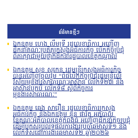
ព័ត៌មានថ្មីៗ
ឯកឧត្តម ហេង លឹមទ្រី រដ្ឋលេខាធិការ អញ្ជើញ
ដឹកនាំគណៈប្រតិភូក្រសួងអធិការកិច្ច បើកកិច្ចប្រជុំ
ពិភាក្សាជាមួយថ្នាក់ដឹកនាំរដ្ឋបាលខេត្តកណ្តាល
ឯកឧត្តម សុខ សូកេន រដ្ឋមន្រ្តីក្រសួងអធិការកិច្ច
បានអញ្ជើញចូលរួម “ពិធីបើកកិច្ចប្រជុំរដ្ឋមន្ត្រីលើ
វិស័យមុខងារសាធារណៈអាស៊ាន លើកទី២៣ និង
អាស៊ានបូកបី លើកទី៨ ស្តីពីកិច្ចការ
មុខងារសាធារណៈ”
ឯកឧត្តម ឆេង សារឿន រដ្ឋលេខាធិការក្រសួង
អធិការកិច្ច និងឯកឧត្តម នួន ផារ័ត្ន អភិបាល
នៃគណៈអភិបាលខេត្តកំពង់ធំ អញ្ជើញដឹកនាំកិច្ចប្រជុំ
ដើម្បីបូកសរុបលទ្ធផលការងារប្រចាំឆមាសទី១ និង
លើកទិសដៅការងារឆមាសទី២ ឆ្នាំ២០២៦