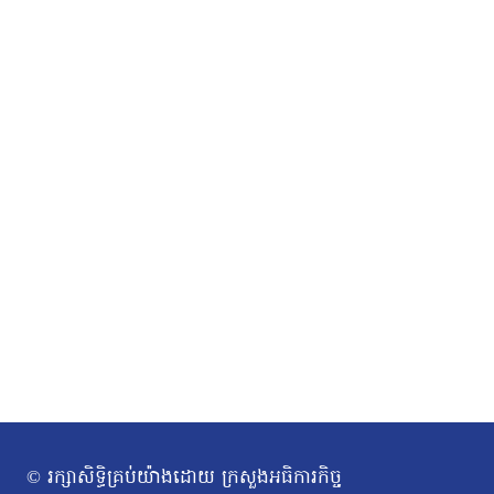
© រក្សាសិទ្ធិគ្រប់យ៉ាងដោយ ក្រសួងអធិការកិច្ច