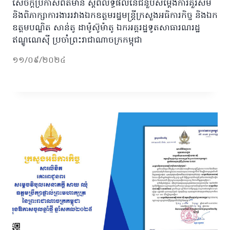
សេចក្តីប្រកាសព័ត៌មាន ស្តីពីលទ្ធផលនៃជំនួបសម្តែងការគួរសម
និងពិភាក្សាការងាររវាងឯកឧត្តមរដ្ឋមន្ត្រីក្រសួងអធិការកិច្ច និងឯក
ឧត្តមបណ្ឌិត សាន់តូ ដាម៉ូស៊ូម៉ាតូ ឯកអគ្គរដ្ឋទូតសាធារណរដ្ឋ
ឥណ្ឌូណេស៊ី ប្រចាំព្រះរាជាណាចក្រកម្ពុជា
១១/០៩/២០២៤