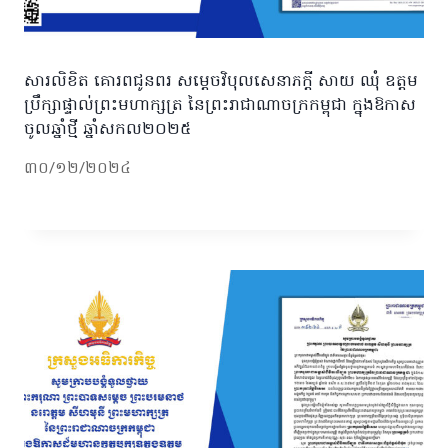
សារលិខិត គោរពជូនពរ សម្ដេចវិបុលសេនាភក្ដី សាយ ឈុំ ឧត្តម
ប្រឹក្សាផ្ទាល់ព្រះមហាក្សត្រ នៃព្រះរាជាណាចក្រកម្ពុជា ក្នុងឱកាស
ចូលឆ្នាំថ្មី ឆ្នាំសកល២០២៥
៣០/១២/២០២៤