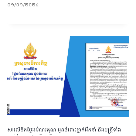
០១/០១/២០២៤
សារលិខិតថ្លែងអំណរគុណ ជូនចំពោះថ្នាក់ដឹកនាំ និងមន្ត្រីទាំង