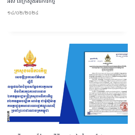
អស់ នៃក្រសួងអធិការកិច្ច
១៤/០២/២០២៤