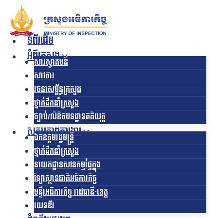
Skip
to
content
ទំព័រដើម
អំពីក្រសួង
សារស្វាគមន៍
សាវតារ
រចនាសម្ព័ន្ធក្រសួង​
ថ្នាក់ដឹកនាំក្រសួង
ច្បាប់/លិខិតបទដ្ឋានគតិយុត្ត
សកម្មភាពការងារ
ឯកឧត្ដមរដ្ឋមន្ត្រី
ថ្នាក់ដឹកនាំក្រសួង
នាយកដ្ឋានសវនកម្មផ្ទៃក្នុង
វិទ្យាស្ថានជាតិអធិការកិច្ច
មន្ទីរអធិការកិច្ច រាជធានី-ខេត្ត
យេនឌ័រ