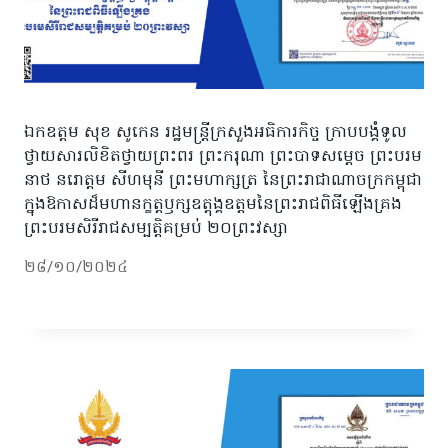
ឯកឧត្តម សុខ សូកេន រដ្ឋមន្ត្រីក្រសួងអធិការកិច្ច ក្រាបបង្គំទូល
ថ្វាយសារលិខិតថ្វាយព្រះពរ ព្រះករុណា ​ព្រះបាទសម្តេច ​ព្រះបរម​
នាថ នរោត្តម សីហមុនី ព្រះមហាក្សត្រ នៃព្រះរាជាណាចក្រកម្ពុជា
ក្នុងឱកាសដ៏មហានក្ខត្តឫក្សឧត្តុង្គឧត្តមនៃព្រះរាជពិធីឡើងគ្រង
ព្រះបរមសិរីរាជសម្បត្តិគម្រប់ ២០ព្រះវស្សា
២៨/១០/២០២៤