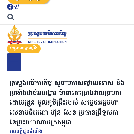
ទទួលពាក្យបណ្តឹង
ក្រសួងអធិការកិច្ច សូមប្រកាសថ្កោលទោស និង
ប្រឆាំងដាច់អហង្ការ ចំពោះគម្រោងវាយប្រហារ
ដោយដ្រូន ចូលភូមិគ្រឹះរបស់ សម្តេចអគ្គមហា
សេនាបតីតេជោ ហ៊ុន សែន ប្រធានព្រឹទ្ធសភា
នៃព្រះរាជាណាចក្រកម្ពុជា
សេចក្តីជូនដំណឹង