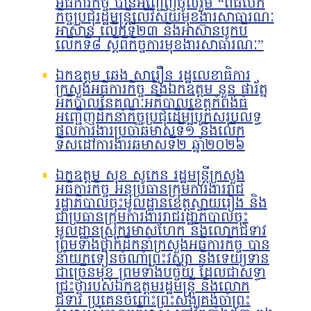
អធិការកិច្ច បានអញ្ជើញចូលរួម “ពិធីបើក
កិច្ចប្រជុំរដ្ឋមន្ត្រីលើវិស័យមុខងារសាធារណៈ
អាស៊ាន លើកទី២៣ និងអាស៊ានបូកបី
លើកទី៨ ស្តីពីកិច្ចការមុខងារសាធារណៈ”
ឯកឧត្តម ឆេង សារឿន រដ្ឋលេខាធិការ
ក្រសួងអធិការកិច្ច និងឯកឧត្តម នួន ផារ័ត្ន
អភិបាលនៃគណៈអភិបាលខេត្តកំពង់ធំ
អញ្ជើញដឹកនាំកិច្ចប្រជុំដើម្បីបូកសរុបលទ្ធ
ផលការងារប្រចាំឆមាសទី១ និងលើក
ទិសដៅការងារឆមាសទី២ ឆ្នាំ២០២៦
ឯកឧត្តម សុខ សូកេន រដ្ឋមន្រ្តីក្រសួង
អធិការកិច្ច អនុប្រធានក្រុមការងាររាជ
រដ្ឋាភិបាលចុះមូលដ្ឋានខេត្តស្វាយរៀង និង
ជាប្រធានក្រុមការងាររាជរដ្ឋាភិបាលចុះ
មូលដ្ឋានស្រុករមាសហែក និងលោកជំទាវ
ព្រមទាំងថ្នាក់ដឹកនាំក្រសួងអធិការកិច្ច បាន
នាំយកទៀនចំណាំព្រះវស្សា និងទេយ្យទាន
ជាច្រើនមុខ ព្រមទាំងបច្ច័យ ដែលជាសទ្ធា
ជ្រះថ្លារបស់ឯកឧត្តមរដ្ឋមន្រ្តី និងលោក
ជំទាវ ប្រគេនចំពោះព្រះសង្ឃគង់ចាំព្រះ