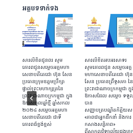
អត្ថបទទាក់ទង
សារលិខិតជូនពរ សូម
សារលិខិតអបអរសាទរ
គោរពជូនសម្តេចអគ្គមហា
សូមគោរពជូន សម្តេចអគ្គ
សេនាបតីតេជោ ហ៊ុន សែន
មហាសេនាបតីតេជោ ហ៊ុន
ប្រធានក្រុមឧត្តមប្រឹក្សា
សែន ប្រធានព្រឹទ្ធសភា នៃ
ផ្ទាល់ព្រះមហាក្សត្រ​នៃ
ព្រះរាជាណាចក្រកម្ពុជា ក្នុ
ព្រះរាជាណាចក្រកម្ពុជា​​ ក្នុង
ឱកាសដែល សម្តេច ទទួ
ឱកាសចូលឆ្នាំថ្មី ឆ្នាំសកល
បាន
២០២៤ សម្តេចអគ្គមហា
សញ្ញាបត្របណ្ឌិតកិត្តិយស
សេនាបតីតេជោ ជាទី
«ភាពជាអ្នកដឹកនាំ និងការ
គោរពដ៍ខ្ពង់ខ្ពស់
កសាងសន្តិភាព»
ពីសាកលវិទ្យាល័យដុងហ្គុ