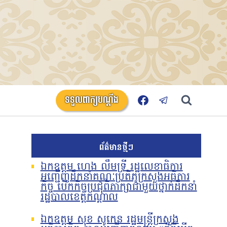
ទទួលពាក្យបណ្តឹង
ព័ត៌មានថ្មីៗ
ឯកឧត្តម ហេង លឹមទ្រី រដ្ឋលេខាធិការ
អញ្ជើញដឹកនាំគណៈប្រតិភូក្រសួងអធិការ
កិច្ច បើកកិច្ចប្រជុំពិភាក្សាជាមួយថ្នាក់ដឹកនាំ
រដ្ឋបាលខេត្តកណ្តាល
ឯកឧត្តម សុខ សូកេន រដ្ឋមន្រ្តីក្រសួង