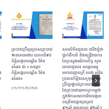
ព្រះរាជក្រឹត្យប្រោសព្រះរាជ
សារលិខិតជូនពរ យើងខ្ញុំជា
ទានគោរមងារ លោកជំទាវ
ថ្នាក់ដឹកនាំ និងមន្រ្តីរាជការ
កិត្តិសង្គហបណ្ឌិត ម៉ែន
នៃក្រសួងអធិការកិច្ច សូម
សំអន ជា « សម្ដេច
គោរពជូនពរ សម្ដេចអគ្គ
ង
កិត្តិសង្គហបណ្ឌិត ម៉ែន
មហាពញាចក្រី ហេង សំរិន
ល
សំអន»
ប្រធានកិត្តិយសក្រុមឧត្តម
ប្រឹក្សាផ្ទាល់ព្រះមហាក្សត្រ
០១/១១/២០២៣
នៃព្រះរាជាណាចក្រកម្ពុជា
ក្នុងឱកាសមហាជ័យមង្គល
ចម្រើនជន្មាយុគម្រប់
ក
៩១ឆ្នាំ ឈានចូល ៩២ឆ្នាំ។