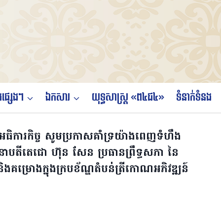
ផ្សេងៗ
ឯកសារ
យុទ្ធសាស្ត្រ «ព៤ជ៤»
ទំនាក់ទំនង
សួងអធិការកិច្ច សូមប្រកាសគាំទ្រយ៉ាងពេញទំហឹង
បតីតេជោ ហ៊ុន សែន ប្រធានព្រឹទ្ធសភា នៃ
 និងគម្រោងក្នុងក្របខ័ណ្ឌតំបន់ត្រីកោណអភិវឌ្ឍន៍