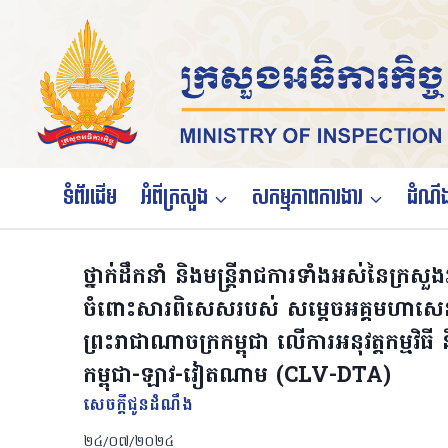
Skip
to
content
ទំព័រដើម
អំពីក្រសួង
សកម្មភាពការងារ
ដំណឹង
ថ្នាក់ដឹកនាំ និងមន្រ្តីរាជការទាំងអស់នៃក្រ
ចំពោះសារពិសេសរបស់ សម្តេចអគ្គមហាសេនា
ព្រះរាជាណាចក្រកម្ពុជា លើការអនុវត្តកម្មវិធី
កម្ពុជា-ឡាវ-វៀតណាម (CLV-DTA)
សេចក្តីជូនដំណឹង
២៤/០៧/២០២៤