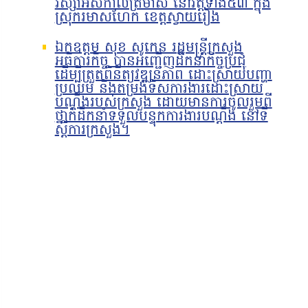
វស្សាអស់កាលត្រីមាស នៅវត្តទាំង៥៣ ក្នុង
ស្រុករមាសហែក ខេត្តស្វាយរៀង
ឯកឧត្តម សុខ សូកេន រដ្ឋមន្រ្តីក្រសួង
អធិការកិច្ច បានអញ្ជើញដឹកនាំកិច្ចប្រជុំ
ដើម្បីត្រួតពិនិត្យវឌ្ឍនភាព ដោះស្រាយបញ្ហា
ប្រឈម និងតម្រង់ទិសការងារដោះស្រាយ
បណ្តឹងរបស់ក្រសួង ដោយមានការចូលរួមពី
ថ្នាក់ដឹកនាំទទួលបន្ទុកការងារបណ្ដឹង នៅទី
ស្ដីការក្រសួង។