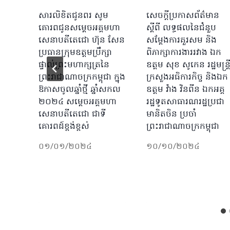
សារលិខិតជូនពរ សូម
សេចក្ដីប្រកាសព័ត៌មាន
គោរពជូនសម្តេចអគ្គមហា
ស្ដីពី លទ្ធផលនៃជំនួប
សេនាបតីតេជោ ហ៊ុន សែន
សម្ដែងការគួរសម និង
ប្រធានក្រុមឧត្តមប្រឹក្សា
ពិភាក្សាការងាររវាង ឯក
ផ្ទាល់ព្រះមហាក្សត្រ​នៃ
ឧត្តម សុខ សូកេន រដ្ឋមន្រ្ត
ព្រះរាជាណាចក្រកម្ពុជា​​ ក្នុង
ក្រសួងអធិការកិច្ច និងឯក
ឱកាសចូលឆ្នាំថ្មី ឆ្នាំសកល
ឧត្តម វ៉ាង វិនពីន ឯកអគ្គ
២០២៤ សម្តេចអគ្គមហា
រដ្ឋទូតសាធារណរដ្ឋប្រជា
សេនាបតីតេជោ ជាទី
មានិតចិន ប្រចាំ
គោរពដ៍ខ្ពង់ខ្ពស់
ព្រះរាជាណាចក្រកម្ពុជា
០១/០១/២០២៤
១០/១០/២០២៤