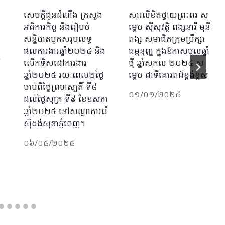
សេចក្ដីជូនដំណឹង ក្រសួង
សារលិខិតថ្វាយព្រះពរ ​ស
អធិការកិច្ច នឹងរៀបចំ
ម្តេច ស៊ីសុវត្ថិ ពង្សនារី មុនី
សន្និបាតបូកសរុបលទ្ធ
ពង្ស សមាជិកក្រុមប្រឹក្សា
ផលការងារឆ្នាំ២០២៤ និង
ធម្មនុញ្ញ ​ក្នុងឱកាសចូលឆ្នាំ
ី
លើកទិសដៅការងារ
ថ្មី ឆ្នាំសកល ២០២៤ ស
ឆ្នាំ២០២៥ រយៈពេល២ថ្ងៃ
ម្តេច ជាទីគោរពដ៍ខ្ពង់ខ្ពស់
ចាប់ពីថ្ងៃព្រហស្បតិ៍ ទី៨
០១/០១/២០២៤
ដល់ថ្ងៃសុក្រ ទី៩ ខែឧសភា
ឆ្នាំ២០២៥ នៅសណ្ឋាគាររ៉េ
ស៊ីដង់សុខាភ្នំពេញ។
០៦/០៥/២០២៥