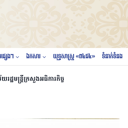
ផ្សេងៗ
ឯកសារ
យុទ្ធសាស្ត្រ «ព៤ជ៤»
ទំនាក់ទំនង
យរដ្ឋមន្ត្រីក្រសួងអធិការកិច្ច