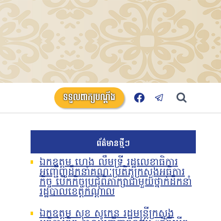
ទទួលពាក្យបណ្តឹង
ព័ត៌មានថ្មីៗ
ឯកឧត្តម ហេង លឹមទ្រី រដ្ឋលេខាធិការ
អញ្ជើញដឹកនាំគណៈប្រតិភូក្រសួងអធិការ
កិច្ច បើកកិច្ចប្រជុំពិភាក្សាជាមួយថ្នាក់ដឹកនាំ
រដ្ឋបាលខេត្តកណ្តាល
ឯកឧត្តម សុខ សូកេន រដ្ឋមន្រ្តីក្រសួង