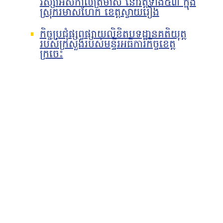
វស្សាអស់កាលត្រីមាស នៅវត្តទាំង៥៣ ក្នុង
ស្រុករមាសហែក ខេត្តស្វាយរៀង
កិច្ចប្រជុំផ្សព្វផ្សាយលិខិតបទដ្ឋានគតិយុត្ត
របស់ក្រសួងរបស់មន្ទីរអធិការកិច្ចខេត្ត
ក្រចេះ