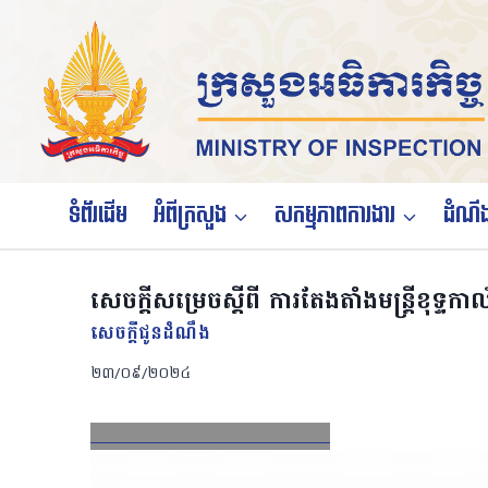
Skip
to
content
ទំព័រដើម
អំពីក្រសួង
សកម្មភាពការងារ
ដំណឹង
សេចក្ដីសម្រេចស្ដីពី ការតែងតាំងមន្ត្រីខុទ្ទកាល័
សេចក្តីជូនដំណឹង
២៣/០៩/២០២៤
Facebook
X
Email
LinkedIn