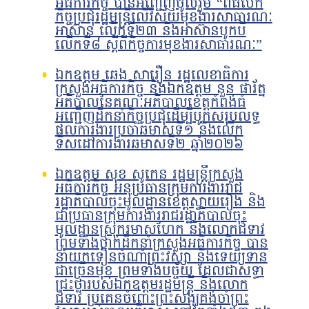
អធិការកិច្ច បានអញ្ជើញចូលរួម “ពិធីបើក
កិច្ចប្រជុំរដ្ឋមន្ត្រីលើវិស័យមុខងារសាធារណៈ
អាស៊ាន លើកទី២៣ និងអាស៊ានបូកបី
លើកទី៨ ស្តីពីកិច្ចការមុខងារសាធារណៈ”
ឯកឧត្តម ឆេង សារឿន រដ្ឋលេខាធិការ
ក្រសួងអធិការកិច្ច និងឯកឧត្តម នួន ផារ័ត្ន
អភិបាលនៃគណៈអភិបាលខេត្តកំពង់ធំ
អញ្ជើញដឹកនាំកិច្ចប្រជុំដើម្បីបូកសរុបលទ្ធ
ផលការងារប្រចាំឆមាសទី១ និងលើក
ទិសដៅការងារឆមាសទី២ ឆ្នាំ២០២៦
ឯកឧត្តម សុខ សូកេន រដ្ឋមន្រ្តីក្រសួង
អធិការកិច្ច អនុប្រធានក្រុមការងាររាជ
រដ្ឋាភិបាលចុះមូលដ្ឋានខេត្តស្វាយរៀង និង
ជាប្រធានក្រុមការងាររាជរដ្ឋាភិបាលចុះ
មូលដ្ឋានស្រុករមាសហែក និងលោកជំទាវ
ព្រមទាំងថ្នាក់ដឹកនាំក្រសួងអធិការកិច្ច បាន
នាំយកទៀនចំណាំព្រះវស្សា និងទេយ្យទាន
ជាច្រើនមុខ ព្រមទាំងបច្ច័យ ដែលជាសទ្ធា
ជ្រះថ្លារបស់ឯកឧត្តមរដ្ឋមន្រ្តី និងលោក
ជំទាវ ប្រគេនចំពោះព្រះសង្ឃគង់ចាំព្រះ