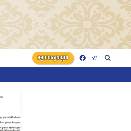
ទទួលពាក្យបណ្តឹង