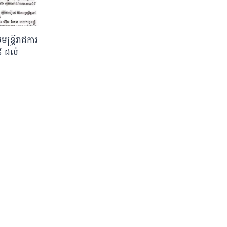
្ត្រីរាជការ
១៨ ដល់