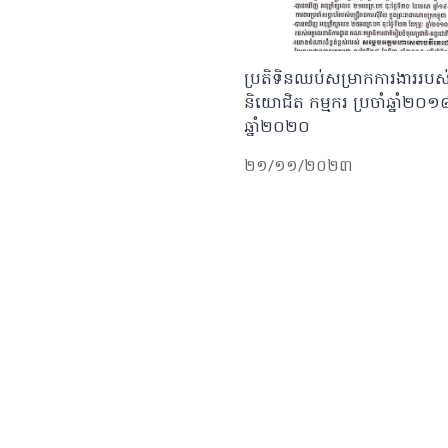
ប្រតិទិនឈប់សម្រាកការងាររបស់មន
និយោជិត កម្មករ ប្រចាំឆ្នាំ២០
ឆ្នាំ២០២០
២១/១១/២០២៣