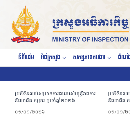
Skip
to
content
ទំព័រដើម
អំពីក្រសួង
សកម្មភាពការងារ
ដំណឹង
ប្រតិទិនឈប់សម្រាកការងាររបស់មន្ត្រីរាជការ
ប្រតិទិនឈប
និយោជិត កម្មករ ប្រចាំឆ្នាំ២០២៦
និយោជិត កម្
០១/០១/២០២៦
០១/០១/២