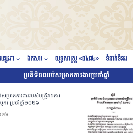
ផ្សេងៗ
ឯកសារ
យុទ្ធសាស្ត្រ «ព៤ជ៤»
ទំនាក់ទំនង
ប្រតិទិនឈប់សម្រាកការងារប្រចាំឆ្នាំ
់សម្រាកការងាររបស់មន្ត្រីរាជការ
មករ ប្រចាំឆ្នាំ២០២៦
០២៦