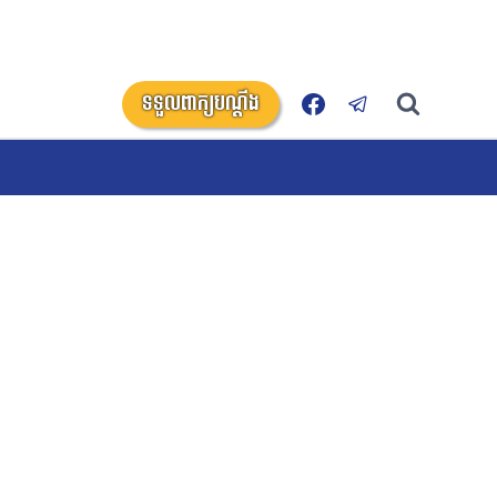
ទទួលពាក្យបណ្តឹង