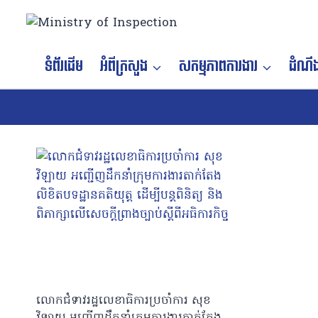
Skip
to
content
ទំព័រដើម
អំពីក្រសួង
សកម្មភាពការងារ
ដំណឹង
លោកជំទាវរដ្ឋលេខាធិការប្រចាំការ សុខ