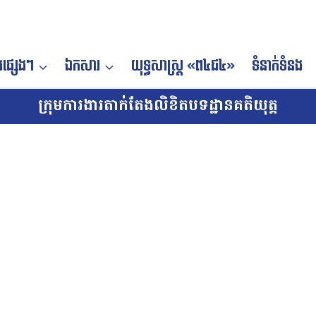
ផ្សេងៗ
ឯកសារ
យុទ្ធសាស្ត្រ «ព៤ជ៤»
ទំនាក់ទំនង
ក្រុមការងារតាក់តែងលិខិតបទដ្ឋានគតិយុត្ត