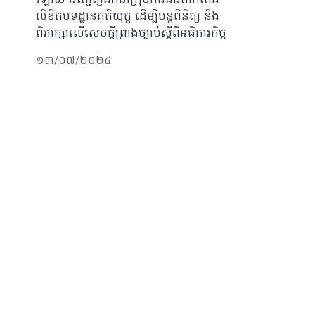
វិឡាយ អញ្ជើញដឹកនាំក្រុមការងារតាក់តែង
លិខិតបទដ្ឋានគតិយុត្ត ដើម្បីបន្តពិនិត្យ​ និង
ពិភាក្សាលេីសេចក្តីព្រាងច្បាប់ស្តីពីអធិការកិច្ច
១៣/០៧/២០២៤