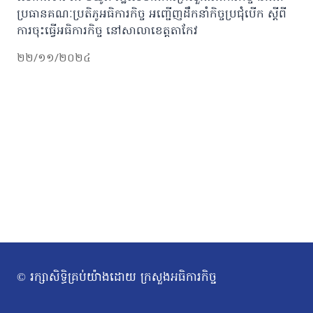
ប្រធានគណៈប្រតិភូអធិការកិច្ច អញ្ជើញដឹកនាំកិច្ចប្រជុំបើក ស្តីពី
ការចុះធ្វើអធិការកិច្ច នៅសាលាខេត្តតាកែវ
២២/១១/២០២៤
© រក្សាសិទ្ធិគ្រប់យ៉ាងដោយ ក្រសួងអធិការកិច្ច