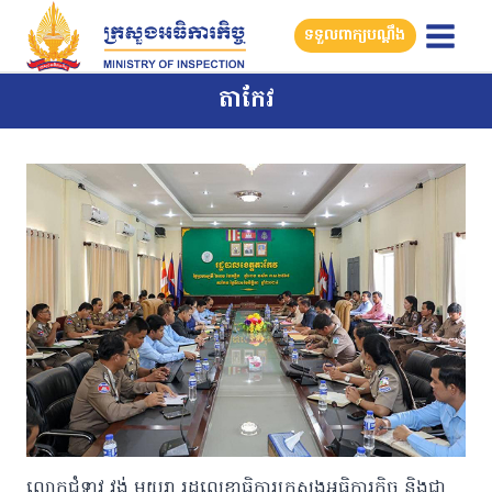
Skip
ទទួលពាក្យបណ្តឹង
to
content
តាកែវ
លោកជំទាវ វង់ មយូរា រដ្ឋលេខាធិការក្រសួងអធិការកិច្ច និងជា