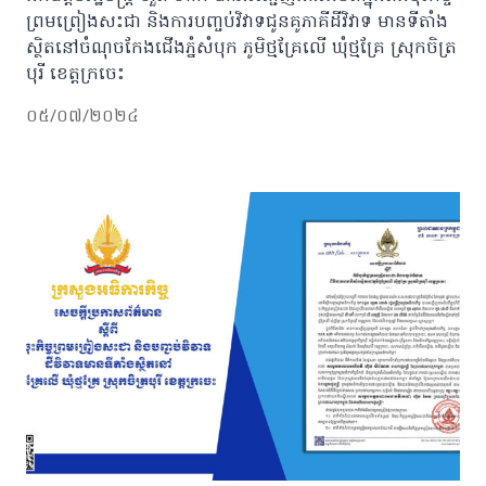
ព្រមព្រៀងសះជា និងការបញ្ចប់វិវាទជូនគូភាគីដីវិវាទ មានទីតាំង
ស្ថិតនៅចំណុចកែងជើងភ្នំសំបុក ភូមិថ្មគ្រែលើ ឃុំថ្មគ្រែ ស្រុកចិត្រ
បុរី ខេត្តក្រចេះ
០៥/០៧/២០២៤