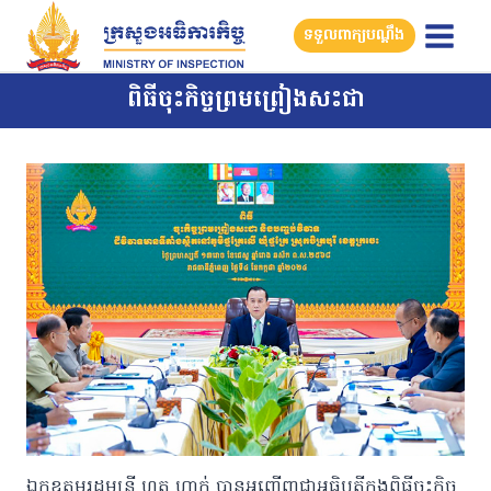
Skip
ទទួលពាក្យបណ្តឹង
to
content
ពិធីចុះកិច្ចព្រមព្រៀងសះជា
ឯកឧត្តមរដ្ឋមន្ត្រី ហួត ហាក់ បានអញ្ជើញជាអធិបតីក្នុងពិធីចុះកិច្ច