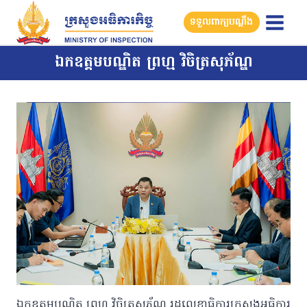
Skip
ទទួលពាក្យបណ្តឹង
to
content
ឯកឧត្តមបណ្ឌិត ព្រហ្ម វិចិត្រសុភ័ណ្ឌ
ឯកឧត្តមបណ្ឌិត ព្រហ្ម វិចិត្រសុភ័ណ្ឌ រដ្ឋលេខាធិការក្រសួងអធិការ