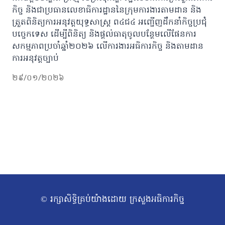
កិច្ច និងជាប្រធានលេខាធិការដ្ឋាននៃក្រុមការងារតាមដាន និង
ត្រួតពិនិត្យការអនុវត្តយុទ្ធសាស្រ្ត ព៤ជ៤ អញ្ជើញដឹកនាំកិច្ចប្រជុំ
បច្ចេកទេស ដើម្បីពិនិត្យ និងផ្ដល់ធាតុចូលបន្ថែមលើផែនការ
សកម្មភាពប្រចាំឆ្នាំ២០២៦ លើការងារអធិការកិច្ច និងតាមដាន
ការអនុវត្តច្បាប់
២៩/០១/២០២៦
© រក្សាសិទ្ធិគ្រប់យ៉ាងដោយ ក្រសួងអធិការកិច្ច