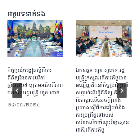
អត្ថបទទាក់ទង
កិច្ចប្រជុំចង្អៀតស្តីពីការ
ឯកឧត្តម សុខ សូកេន រដ្ឋ
ពិនិត្យផែនការថវិកា
មន្ត្រីក្រសួងអធិការកិច្ចបាន
ឆ្នាំ២០២៥ ក្រោមអធិបតីភាព
អញ្ជើញដឹកនាំកិច្ចប្រជុំប្រចាំ
ឯកឧត្តមរដ្ឋមន្ត្រី ហួត ហាក់
សប្ដាហ៍ដើម្បីពិនិត្យ និង
ពិភាក្សាលើសេចក្តីព្រាង
២៤/០៧/២០២៤
ប្រកាសស្តីពីការរៀបចំនិង
ការប្រព្រឹត្តទៅរបស់
ការិយាល័យចំណុះវិទ្យាស្ថាន
ជាតិអធិការកិច្ច