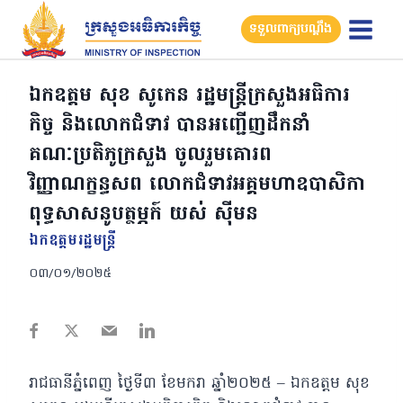
Skip
ទទួលពាក្យបណ្តឹង
to
content
ឯកឧត្ដម សុខ សូកេន រដ្ឋមន្រ្តីក្រសួងអធិការ
កិច្ច និងលោកជំទាវ បានអញ្ជើញដឹកនាំ
គណៈប្រតិភូក្រសួង ចូលរួមគោរព
វិញ្ញាណក្ខន្ធសព លោកជំទាវអគ្គមហាឧបាសិកា
ពុទ្ធសាសនូបត្ថម្ភក៍ យស់ ស៊ីមន
ឯកឧត្ដមរដ្ឋមន្ត្រី
០៣/០១/២០២៥
រាជធានីភ្នំពេញ ថ្ងៃទី៣ ខែមករា ឆ្នាំ២០២៥ – ឯកឧត្ដម សុខ