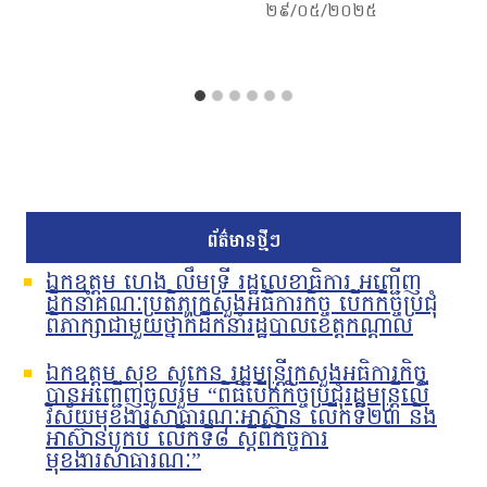
២៩/០៥/២០២៥
ព័ត៌មានថ្មីៗ
ឯកឧត្តម ហេង លឹមទ្រី រដ្ឋលេខាធិការ អញ្ជើញ
ដឹកនាំគណៈប្រតិភូក្រសួងអធិការកិច្ច បើកកិច្ចប្រជុំ
ពិភាក្សាជាមួយថ្នាក់ដឹកនាំរដ្ឋបាលខេត្តកណ្តាល
ឯកឧត្តម សុខ សូកេន រដ្ឋមន្រ្តីក្រសួងអធិការកិច្ច
បានអញ្ជើញចូលរួម “ពិធីបើកកិច្ចប្រជុំរដ្ឋមន្ត្រីលើ
វិស័យមុខងារសាធារណៈអាស៊ាន លើកទី២៣ និង
អាស៊ានបូកបី លើកទី៨ ស្តីពីកិច្ចការ
មុខងារសាធារណៈ”