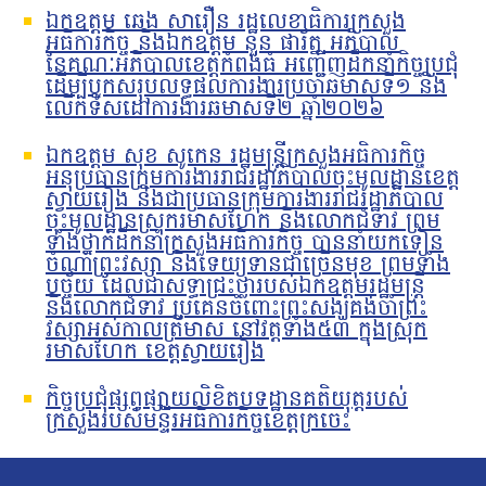
ឯកឧត្តម ឆេង សារឿន រដ្ឋលេខាធិការក្រសួង
អធិការកិច្ច និងឯកឧត្តម នួន ផារ័ត្ន អភិបាល
នៃគណៈអភិបាលខេត្តកំពង់ធំ អញ្ជើញដឹកនាំកិច្ចប្រជុំ
ដើម្បីបូកសរុបលទ្ធផលការងារប្រចាំឆមាសទី១ និង
លើកទិសដៅការងារឆមាសទី២ ឆ្នាំ២០២៦
ឯកឧត្តម សុខ សូកេន រដ្ឋមន្រ្តីក្រសួងអធិការកិច្ច
អនុប្រធានក្រុមការងាររាជរដ្ឋាភិបាលចុះមូលដ្ឋានខេត្ត
ស្វាយរៀង និងជាប្រធានក្រុមការងាររាជរដ្ឋាភិបាល
ចុះមូលដ្ឋានស្រុករមាសហែក និងលោកជំទាវ ព្រម
ទាំងថ្នាក់ដឹកនាំក្រសួងអធិការកិច្ច បាននាំយកទៀន
ចំណាំព្រះវស្សា និងទេយ្យទានជាច្រើនមុខ ព្រមទាំង
បច្ច័យ ដែលជាសទ្ធាជ្រះថ្លារបស់ឯកឧត្តមរដ្ឋមន្រ្តី
និងលោកជំទាវ ប្រគេនចំពោះព្រះសង្ឃគង់ចាំព្រះ
វស្សាអស់កាលត្រីមាស នៅវត្តទាំង៥៣ ក្នុងស្រុក
រមាសហែក ខេត្តស្វាយរៀង
កិច្ចប្រជុំផ្សព្វផ្សាយលិខិតបទដ្ឋានគតិយុត្តរបស់
ក្រសួងរបស់មន្ទីរអធិការកិច្ចខេត្តក្រចេះ