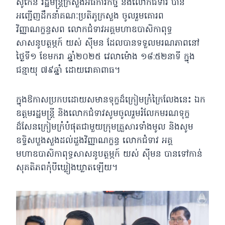
សូកេន រដ្ឋមន្រ្តីក្រសួងអធិការកិច្ច និងលោកជំទាវ បាន
អញ្ជើញដឹកនាំគណៈប្រតិភូក្រសួង ចូលរួមគោរព
វិញ្ញាណក្ខន្ធសព លោកជំទាវអគ្គមហាឧបាសិកាពុទ្ធ
សាសនូបត្ថម្ភក៍ យស់ ស៊ីមន ដែលបានទទួលមរណភាពនៅ
ថ្ងៃទី១ ខែមករា ឆ្នាំ២០២៥ វេលាម៉ោង ១៨:៥២នាទី ក្នុង
ជន្មាយុ ៧៩ឆ្នាំ ដោយរោគាពាធ។
ក្នុងឱកាសប្រកបដោយសមានទុក្ខដ៏ក្រៀមក្រំក្រៃលែងនេះ ឯក
ឧត្តមរដ្ឋមន្ត្រី និងលោកជំទាវសូមចូលរួមរំលែកមរណទុក្ខ
ដ៏សែនក្រៀមក្រំបំផុតជាមួយក្រុមគ្រួសារទាំងមូល
និងសូម
ឧទ្ទិសបួងសួងដល់ដួងវិញ្ញាណក្ខន្ធ លោកជំទាវ អគ្គ
មហាឧបាសិកាពុទ្ធសាសនូបត្ថម្ភក៍ យស់ ស៊ីមន បានទៅកាន់
សុគតិភពកុំបីឃ្លៀងឃ្លាតឡើយ។