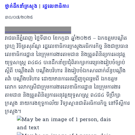
ថ្នាក់ដឹកនាំក្រសួង
|
រដ្ឋលេខាធិការ
៣០/០៧/២០២៥
Facebook
X
Email
LinkedIn
រាជធានីភ្នំពេញ ថ្ងៃទី៣០ ខែកក្កដា ឆ្នាំ២០២៥ – ឯកឧត្តមបណ្ឌិត
ព្រហ្ម វិចិត្រសុភ័ណ្ឌ រដ្ឋលេខាធិការក្រសួងអធិការកិច្ច និងជាប្រធាន
លេខាធិការដ្ឋាន នៃក្រុមការងារតាមដាន និងត្រួតពិនិត្យការអនុវត្ត
យុទ្ធសាស្រ្ត ព៤ជ៤ បានដឹកនាំប្រជុំពិភាក្សាការគ្រោងរៀបចំច្បាប់
ស្ដីពី បណ្ដឹងតវ៉ា បណ្ដឹងបរិហារ និងរៀបចំឯកសារពាក់ព័ន្ធបណ្ដឹង
តវ៉ា បណ្ដឹងបរិហារ ដោយមានការអញ្ជើញចូលរួមពី ឯកឧត្តម
លោក លោកស្រីជាក្រុមការងារលេខាធិការដ្ឋាន នៃក្រុមការងារ
តាមដាន និងត្រួតពិនិត្យការអនុវត្តយុទ្ធសាស្រ្ត ព៤ជ៤ ទីប្រឹក្សា
ក្រសួង នាយករងខុទ្ទកាល័យ វិទ្យាស្ថានជាតិអធិការកិច្ច នៅទីស្ដីការ
ក្រសួង។