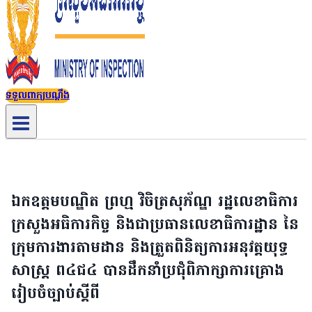
ទទួលពាក្យបណ្តឹង
ឯកឧត្តមបណ្ឌិត ព្រហ្ម វិចិត្រសុភ័ណ្ឌ រដ្ឋលេខាធិការ
ក្រសួងអធិការកិច្ច និងជាប្រធានលេខាធិការដ្ឋាន នៃ
ក្រុមការងារតាមដាន និងត្រួតពិនិត្យការអនុវត្តយុទ្ធ
សាស្រ្ត ព៤ជ៤ បានដឹកនាំប្រជុំពិភាក្សាការគ្រោង
រៀបចំច្បាប់ស្ដីពី