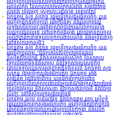
អញ្ជើញចូលរួមពិធីសម្ពោធដាក់ឱ្យប្រើប្រាស់ជាផ្លូវការ
អគារសិក្សា នៃសាលាបឋមសិក្សាសំរោង ស្ថិតនៅភូមិ
សំរោង ឃុំរមេញ ស្រុកកោះអណ្ដែត ខេត្តតាកែវ
ឯកឧត្តម សុខ សូកេន រដ្ឋមន្រ្តីក្រសួងអធិការកិច្ច បាន
អញ្ជើញដឹកនាំកិច្ចប្រជុំ ដើម្បីពិនិត្យ និងពិភាក្សាលើ
លទ្ធផលនៃការចុះអង្កេតស្រាវជ្រាវករណីពាក្យបណ្ដឹង
របស់ប្រជាពលរដ្ឋ នៅខេត្តកំពង់ឆ្នាំង ដោយមានការចូល
រួមពីថ្នាក់ដឹកនាំទទួលបន្ទុកការងារបណ្ដឹង និងមន្រ្តីជំនាញ
នៅទីស្ដីការក្រសួង។
ឯកឧត្តម សុខ សូកេន រដ្ឋមន្រ្តីក្រសួងអធិការកិច្ច បាន
អញ្ជើញចូលរួម “ពិធីប្រគល់សញ្ញាបត្រជូនដល់
និស្សិតជ័យលាភី និងសម្ពោធអគារសិក្សា នៃសាកល
វិទ្យាល័យភូមិន្ទនីតិសាស្ត្រ និងវិទ្យាសាស្ត្រសេដ្ឋកិច្ច
ដោយទទួលបានការអនុញ្ញាតដ៏ខ្ពង់ខ្ពស់ពី ឯកឧត្តម សុខ
សូកេន រដ្ឋមន្ត្រីក្រសួងអធិការកិច្ច ឯកឧត្តម អាំង
សុផានិត រដ្ឋលេខាធិការ បានដឹកនាំក្រុមការងារ
អញ្ជើញជួបពិភាក្សាការងារជាមួយតំណាងក្រសួងយុត្តិធម៌
ក្រសួងធម្មការ និងសាសនា និងក្រសួងវប្បធម៌ និងវិចិត្រ
សិល្បៈ នៅទីស្តីការក្រសួងយុត្តិធម៌
ឯកឧត្តម ណុប ចាន់ណារិន្ទ និងឯកឧត្តម ឈួរ រស្មីឬទ្ធិ
រដ្ឋលេខាធិការក្រសួងអធិការកិច្ច អញ្ជើញដឹកនាំកិច្ចប្រជុំ
ដើម្បីពិនិត្យវឌ្ឍនភាពការងារប្រចាំខែកក្កដា និងលើក
ទិសដៅការងារប្រចាំខែសីហា ឆ្នាំ២០២៦