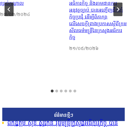
ខ្សាច់កណ្ដាល​
អធិការកិច្ច និងតាមដានការ
អនុវត្តច្បាប់ បានអញ្ជើញដឹកនាំ
២៧/០២/២០២៤
កិច្ចប្រជុំ ដើម្បីពិភាក្សា
លើសេចក្តីព្រាងប្រកាសស្តីពីក្រម
សីលធម៌មន្ត្រីនៃក្រសួងអធិការ
កិច្ច
២១/០៥/២០២៦
ព័ត៌មានថ្មីៗ
ឯកឧត្តម សុខ សូកេន រដ្ឋមន្រ្តីក្រសួងអធិការកិច្ច បាន