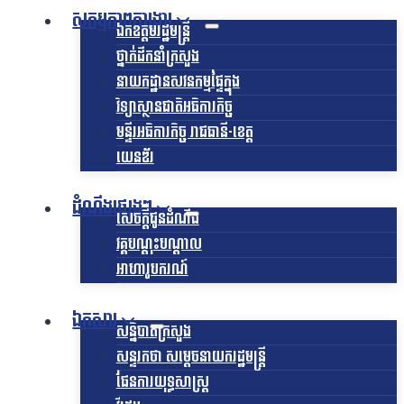
សកម្មភាពការងារ
ឯកឧត្ដមរដ្ឋមន្ត្រី
ថ្នាក់ដឹកនាំក្រសួង
នាយកដ្ឋានសវនកម្មផ្ទៃក្នុង
វិទ្យាស្ថានជាតិអធិការកិច្ច
មន្ទីរអធិការកិច្ច រាជធានី-ខេត្ត
យេនឌ័រ
ដំណឹងផ្សេងៗ
សេចក្តីជូនដំណឹង
វគ្គបណ្តុះបណ្តាល
អាហារូបករណ៍
ឯកសារ
សន្និបាតក្រសួង
សន្ទរកថា សម្តេចនាយករដ្ឋមន្ត្រី
ផែនការយុទ្ធសាស្រ្ត