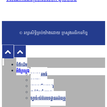
© រក្សាសិទ្ធិគ្រប់យ៉ាងដោយ ក្រសួងអធិការកិច្ច
ទំព័រដើម
អំពីក្រសួង
Toggle
សារស្វាគមន៍
child
menu
សាវតារ
រចនាសម្ព័ន្ធក្រសួង​
ថ្នាក់ដឹកនាំក្រសួង
ច្បាប់/លិខិតបទដ្ឋានគតិយុត្ត