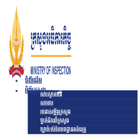
Skip
to
content
ទំព័រដើម
អំពីក្រសួង
សារស្វាគមន៍
សាវតារ
រចនាសម្ព័ន្ធក្រសួង​
ថ្នាក់ដឹកនាំក្រសួង
ច្បាប់/លិខិតបទដ្ឋានគតិយុត្ត