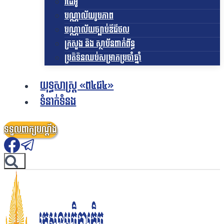
វីដេអូ
បណ្ណាល័យរូបភាព
បណ្ណាល័យច្បាប់ឌីជីថល
ក្រសួង និង ស្ថាប័នពាក់ព័ន្ធ
ប្រតិទិនឈប់សម្រាកប្រចាំឆ្នាំ
យុទ្ធសាស្ត្រ «ព៤ជ៤»
ទំនាក់ទំនង
ទទួលពាក្យបណ្តឹង