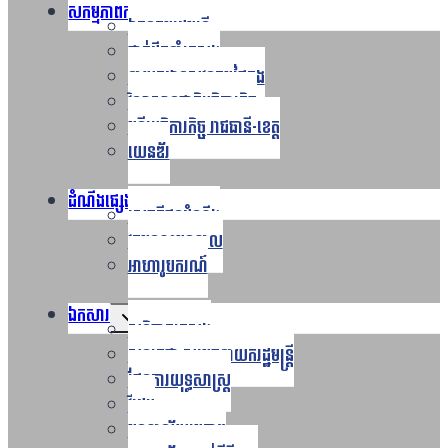
សកម្មភាពការងារ
Toggle
ឯកឧត្ដមរដ្ឋមន្ត្រី
child
menu
ថ្នាក់ដឹកនាំក្រសួង
នាយកដ្ឋានសវនកម្មផ្ទៃក្នុង
វិទ្យាស្ថានជាតិអធិការកិច្ច
មន្ទីរអធិការកិច្ច រាជធានី-ខេត្ត
យេនឌ័រ
ដំណឹងផ្សេងៗ
Toggle
សេចក្តីជូនដំណឹង
child
menu
វគ្គបណ្តុះបណ្តាល
អាហារូបករណ៍
ឯកសារ
Toggle
សន្និបាតក្រសួង
child
menu
សន្ទរកថា សម្តេចនាយករដ្ឋមន្ត្រី
ផែនការយុទ្ធសាស្រ្ត
វីដេអូ
បណ្ណាល័យរូបភាព