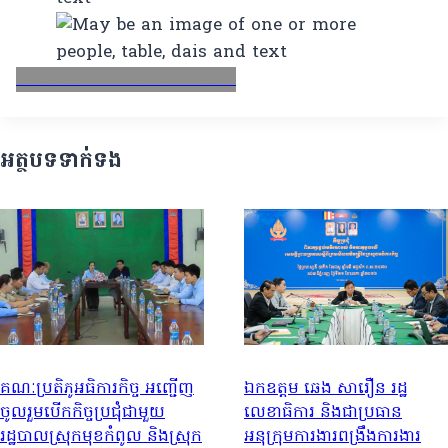
Facebook
X
Email
LinkedIn
អត្ថបទទាក់ទង
គណៈ​ប្រតិភូ​អធិការកិច្ច​ អញ្ជើញ​
ឯកឧត្តម ឆេង សារឿន រដ្ឋ
ចូលរួម​បេីក​កិច្ច​ប្រជុំ​ជាមួយ​
លេខាធិការ និងជាប្រធាន
រដ្ឋបាល​ស្រុក​មុខ​កំពូល​ និង​ស្រុក​
អនុក្រុមការងារពង្រឹងការងារ