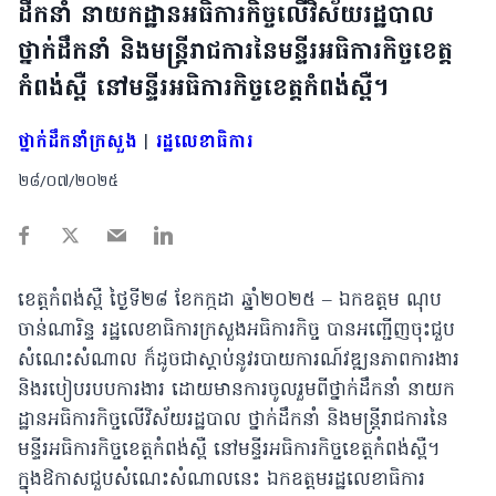
ដឹកនាំ នាយកដ្ឋានអធិការកិច្ចលើវិស័យរដ្ឋបាល
ថ្នាក់ដឹកនាំ និងមន្រ្តីរាជការនៃមន្ទីរអធិការកិច្ចខេត្ត
កំពង់ស្ពឺ នៅមន្ទីរអធិការកិច្ចខេត្តកំពង់ស្ពឺ។
ថ្នាក់ដឹកនាំក្រសួង
|
រដ្ឋលេខាធិការ
២៨/០៧/២០២៥
ខេត្តកំពង់ស្ពឺ ថ្ងៃទី២៨ ខែកក្កដា ឆ្នាំ២០២៥ – ឯកឧត្តម ណុប
ចាន់ណារិន្ទ រដ្ឋលេខាធិការក្រសួងអធិការកិច្ច បានអញ្ជើញចុះជួប
សំណេះសំណាល ក៏ដូចជាស្តាប់នូវរបាយការណ៍វឌ្ឍនភាពការងារ
និងរបៀបរបបការងារ ដោយមានការចូលរួមពីថ្នាក់ដឹកនាំ នាយក
ដ្ឋានអធិការកិច្ចលើវិស័យរដ្ឋបាល ថ្នាក់ដឹកនាំ និងមន្រ្តីរាជការនៃ
មន្ទីរអធិការកិច្ចខេត្តកំពង់ស្ពឺ នៅមន្ទីរអធិការកិច្ចខេត្តកំពង់ស្ពឺ។
ក្នុងឱកាសជួបសំណេះសំណាលនេះ ឯកឧត្តមរដ្ឋលេខាធិការ