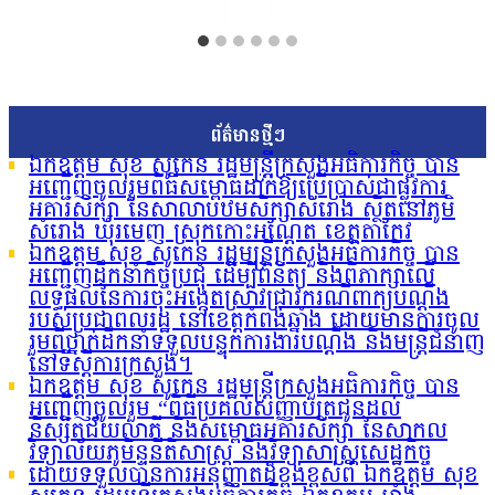
ព័ត៌មានថ្មីៗ
ឯកឧត្តម សុខ សូកេន រដ្ឋមន្រ្តីក្រសួងអធិការកិច្ច បាន
អញ្ជើញចូលរួមពិធីសម្ពោធដាក់ឱ្យប្រើប្រាស់ជាផ្លូវការ
អគារសិក្សា នៃសាលាបឋមសិក្សាសំរោង ស្ថិតនៅភូមិ
សំរោង ឃុំរមេញ ស្រុកកោះអណ្ដែត ខេត្តតាកែវ
ឯកឧត្តម សុខ សូកេន រដ្ឋមន្រ្តីក្រសួងអធិការកិច្ច បាន
អញ្ជើញដឹកនាំកិច្ចប្រជុំ ដើម្បីពិនិត្យ និងពិភាក្សាលើ
លទ្ធផលនៃការចុះអង្កេតស្រាវជ្រាវករណីពាក្យបណ្ដឹង
របស់ប្រជាពលរដ្ឋ នៅខេត្តកំពង់ឆ្នាំង ដោយមានការចូល
រួមពីថ្នាក់ដឹកនាំទទួលបន្ទុកការងារបណ្ដឹង និងមន្រ្តីជំនាញ
នៅទីស្ដីការក្រសួង។
ឯកឧត្តម សុខ សូកេន រដ្ឋមន្រ្តីក្រសួងអធិការកិច្ច បាន
អញ្ជើញចូលរួម “ពិធីប្រគល់សញ្ញាបត្រជូនដល់
និស្សិតជ័យលាភី និងសម្ពោធអគារសិក្សា នៃសាកល
វិទ្យាល័យភូមិន្ទនីតិសាស្ត្រ និងវិទ្យាសាស្ត្រសេដ្ឋកិច្ច
ដោយទទួលបានការអនុញ្ញាតដ៏ខ្ពង់ខ្ពស់ពី ឯកឧត្តម សុខ