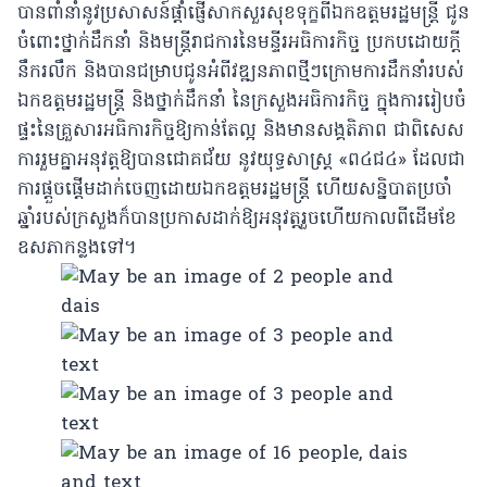
បានពាំនាំនូវប្រសាសន៍ផ្តាំផ្ញើសាកសួរសុខទុក្ខពីឯកឧត្តមរដ្ឋមន្ត្រី ជូន
ចំពោះថ្នាក់ដឹកនាំ និងមន្ត្រីរាជការនៃមន្ទីរអធិការកិច្ច ប្រកបដោយក្តី
នឹករលឹក និងបានជម្រាបជូនអំពីវឌ្ឍនភាពថ្មីៗក្រោមការដឹកនាំរបស់
ឯកឧត្តមរដ្ឋមន្ត្រី និងថ្នាក់ដឹកនាំ នៃក្រសួងអធិការកិច្ច ក្នុងការរៀបចំ
ផ្ទះនៃគ្រួសារអធិការកិច្ចឱ្យកាន់តែល្អ និងមានសង្គតិភាព ជាពិសេស
ការរួមគ្នាអនុវត្តឱ្យបានជោគជ័យ នូវយុទ្ធសាស្ត្រ «ព៤ជ៤» ដែលជា
ការផ្តួចផ្តើមដាក់ចេញដោយឯកឧត្តមរដ្ឋមន្ត្រី ហើយសន្និបាតប្រចាំ
ឆ្នាំរបស់ក្រសួងក៏បានប្រកាសដាក់ឱ្យអនុវត្តរួចហើយកាលពីដើមខែ
ឧសភាកន្លងទៅ។