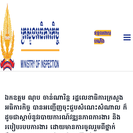
Skip
to
content
ទទួលពាក្យ
បណ្តឹង
ឯកឧត្តម ណុប ចាន់ណារិន្ទ រដ្ឋលេខាធិការក្រសួង
អធិការកិច្ច បានអញ្ជើញចុះជួបសំណេះសំណាល ក៏
ដូចជាស្តាប់នូវរបាយការណ៍វឌ្ឍនភាពការងារ និង
របៀបរបបការងារ ដោយមានការចូលរួមពីថ្នាក់