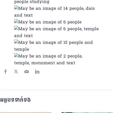
អត្ថបទទាក់ទង