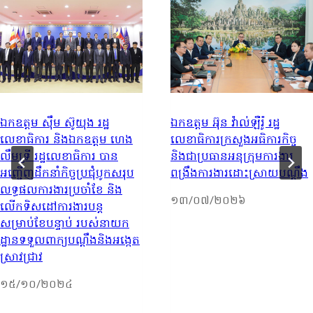
ឯកឧត្តម ស៊ឹម ស៊ូយុង រដ្ឋ
ឯកឧត្តម អ៊ុន វ៉ាល់ឡឺរ៉ូ រដ្ឋ
លេខាធិការ និងឯកឧត្តម ហេង
លេខាធិការក្រសួងអធិការកិច្ច
លឹមទ្រី រដ្ឋលេខាធិការ បាន
និងជាប្រធានអនុក្រុមការងារ
អញ្ជើញដឹកនាំកិច្ចប្រជុំបូកសរុប
ពង្រឹងការងារដោះស្រាយបណ្តឹង
លទ្ធផលការងារប្រចាំខែ និង
១៣/០៧/២០២៦
លើកទិសដៅការងារបន្ត
សម្រាប់ខែបន្ទាប់ របស់នាយក
ដ្ឋានទទួលពាក្យបណ្តឹងនិងអង្កេត
ស្រាវជ្រាវ
១៥/១០/២០២៤