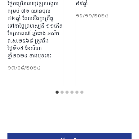
ថ្ងៃចម្រើនអាយុវឌ្ឍនមង្គល
៨៩ឆ្នាំ
គម្រប់ ៧១ ឈានចូល
១៥/១១/២០២៤
៧២ឆ្នាំ ដែលនឹងប្រព្រឹត្ត
ទៅនាថ្ងៃព្រហស្បតិ៍ ១១កើត
ខែស្រាពណ៍ ឆ្នាំរោង ឆស័ក
ព.ស.២៥៦៨ ត្រូវនឹង
ថ្ងៃទី១៥ ខែសីហា
ឆ្នាំ២០២៤ ខាងមុខនេះ
១៣/០៨/២០២៤