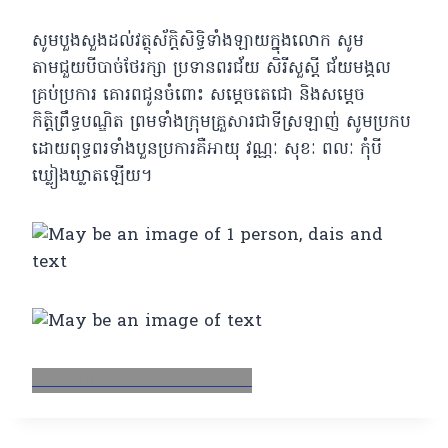
សូមបួងសួងដល់វត្ថុស័ក្តិសិទ្ធិទាំងឡាយក្នុងលោក សូម
តាមជួយបីបាច់ថែរក្សា ប្រទានពរជ័យ សិរីសួស្ដី ជ័យមង្គល
គ្រប់ប្រការ គោរពជូនចំពោះ សម្តេចតេជោ និងសម្ដេច
កិត្តិព្រឹទ្ធបណ្ឌិត ព្រមទាំងក្រុមគ្រួសារជាទីស្រឡាញ់ សូមប្រកប
ដោយពុទ្ធពរទាំងបួនប្រការគឺអាយុ វណ្ណៈ សុខៈ ពលៈ កុំបី
ឃ្លៀងឃ្លាតឡើយ។
Facebook
X
Email
LinkedIn