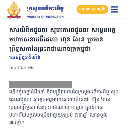
Skip
ទទួលពាក្យបណ្តឹង
to
content
សារលិខិតជូនពរ សូមគោរពជូនពរ សម្តេចអគ្គ
មហាសេនាបតីតេជោ ហ៊ុន សែន ប្រធាន
ព្រឹទ្ធសភានៃព្រះរាជាណាចក្រកម្ពុជា
សេចក្តីជូនដំណឹង
០៤/០៨/២០២៥
Facebook
X
Email
LinkedIn
យើងខ្ញុំជាថ្នាក់ដឹកនាំ និងមន្រ្តីរាជការនៃក្រសួងអធិការកិច្ច សូម
គោរពជូនពរ សម្តេចអគ្គមហាសេនាបតីតេជោ ហ៊ុន សែន
ប្រធានព្រឹទ្ធសភានៃព្រះរាជាណាចក្រកម្ពុជា
ក្នុងឱកាស
មហាជ័យមង្គលចម្រើនជន្មាយុគម្រប់ ៧៣ឆ្នាំ ឈានចូល
៧៤ឆ្នាំ។