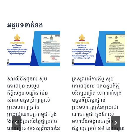
អត្ថបទទាក់ទង
សារលិខិតជូនពរ សូម
ក្រសួងអធិការកិច្ច សូម
គោរពជូន សម្តេច
គោរពជូនពរ ឯកឧត្តមកិត្តិ
កិត្តិសង្គហបណ្ឌិត ម៉ែន
បរិរក្សបណ្ឌិត ហោ ណាំហុង
សំអន ឧត្តមប្រឹក្សាផ្ទាល់
ឧត្តមទីប្រឹក្សាផ្ទាល់
ព្រះមហាក្សត្រ នៃ
ព្រះមហាក្សត្រនៃព្រះរាជា
ព្រះរាជាណាចក្រកម្ពុជា ក្នុង
ណាចកម្ពុជា ក្នុងឱកាស
ឱកាសដ៏ប្រសើរថ្លៃថ្លាប្រកប
មហាជ័យមង្គលចម្រើន
ដោយក្តីសោមនស្សរីករាយនៃ
ជន្មាយុគម្រប់ ៨៨ ឈានចូល