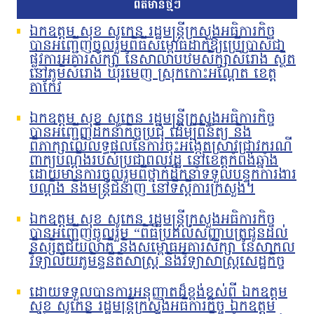
ព័ត៌មានថ្មីៗ
ឯកឧត្តម សុខ សូកេន រដ្ឋមន្រ្តីក្រសួងអធិការកិច្ច
បានអញ្ជើញចូលរួមពិធីសម្ពោធដាក់ឱ្យប្រើប្រាស់ជា
ផ្លូវការអគារសិក្សា នៃសាលាបឋមសិក្សាសំរោង ស្ថិត
នៅភូមិសំរោង ឃុំរមេញ ស្រុកកោះអណ្ដែត ខេត្ត
តាកែវ
ឯកឧត្តម សុខ សូកេន រដ្ឋមន្រ្តីក្រសួងអធិការកិច្ច
បានអញ្ជើញដឹកនាំកិច្ចប្រជុំ ដើម្បីពិនិត្យ និង
ពិភាក្សាលើលទ្ធផលនៃការចុះអង្កេតស្រាវជ្រាវករណី
ពាក្យបណ្ដឹងរបស់ប្រជាពលរដ្ឋ នៅខេត្តកំពង់ឆ្នាំង
ដោយមានការចូលរួមពីថ្នាក់ដឹកនាំទទួលបន្ទុកការងារ
បណ្ដឹង និងមន្រ្តីជំនាញ នៅទីស្ដីការក្រសួង។
ឯកឧត្តម សុខ សូកេន រដ្ឋមន្រ្តីក្រសួងអធិការកិច្ច
បានអញ្ជើញចូលរួម “ពិធីប្រគល់សញ្ញាបត្រជូនដល់
និស្សិតជ័យលាភី និងសម្ពោធអគារសិក្សា នៃសាកល
វិទ្យាល័យភូមិន្ទនីតិសាស្ត្រ និងវិទ្យាសាស្ត្រសេដ្ឋកិច្ច
ដោយទទួលបានការអនុញ្ញាតដ៏ខ្ពង់ខ្ពស់ពី ឯកឧត្តម
សុខ សូកេន រដ្ឋមន្ត្រីក្រសួងអធិការកិច្ច ឯកឧត្តម