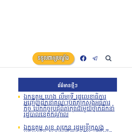
ទទួលពាក្យបណ្តឹង
ព័ត៌មានថ្មីៗ
ឯកឧត្តម ហេង លឹមទ្រី រដ្ឋលេខាធិការ
អញ្ជើញដឹកនាំគណៈប្រតិភូក្រសួងអធិការ
កិច្ច បើកកិច្ចប្រជុំពិភាក្សាជាមួយថ្នាក់ដឹកនាំ
រដ្ឋបាលខេត្តកណ្តាល
ឯកឧត្តម សុខ សូកេន រដ្ឋមន្រ្តីក្រសួង