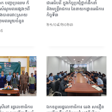
ំបាក បញ្ហាប្រឈម ក៏
ជាអធិបតី ក្នុងកិច្ចប្រជុំថ្នាក់ដឹកនាំ
វសំណូមពរផ្សេងៗពី
និងមន្រ្តីរាជការ នៃនាយកដ្ឋានអធិការ
 និងបានដោះស្រាយ
កិច្ចទី៣
ំណូមពរមួយចំនួន
២១/០៩/២០២៣
២៥
្រីពៅ រដ្ឋលេខាធិការ
ឯកឧត្តមរដ្ឋលេខាធិការ ឆេង សារឿន