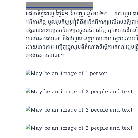
Facebook
X
Email
LinkedIn
រាជធានីភ្នំពេញ ថ្ងៃទី១ ខែកញ្ញា ឆ្នាំ២០២៥ – ឯកឧត្តម ហេ
អធិការកិច្ច ចូលរួមកិច្ចប្រជុំពិនិត្យនិងពិភាក្សាលើសេចក្ត
អង្គភាពនានាក្រោមឱវាទក្រសួងអធិការកិច្ច ក្រោមការដឹកនាំក
មុខងារសាធារណៈ និងជាប្រធានក្រុមការងារបច្ចេកទេសលើកកម
ដោយមានការអញ្ជើញចូលរួមពីតំណាងទីស្តីការគណៈរដ្ឋមន្រ្តី ក្រ
មុខងារសាធារណៈ។