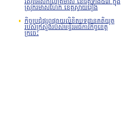
វស្សាអស់កាលត្រីមាស នៅវត្តទាំង៥៣ ក្នុង
ស្រុករមាសហែក ខេត្តស្វាយរៀង
កិច្ចប្រជុំផ្សព្វផ្សាយលិខិតបទដ្ឋានគតិយុត្ត
របស់ក្រសួងរបស់មន្ទីរអធិការកិច្ចខេត្ត
ក្រចេះ