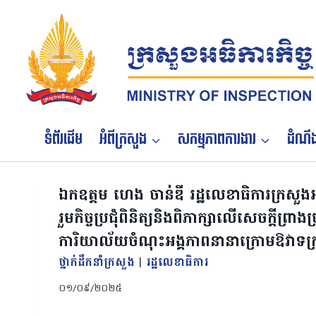
Skip
to
content
ទំព័រដើម
អំពីក្រសួង
សកម្មភាពការងារ
ដំណឹង
ឯកឧត្តម ហេង ចាន់ឌី រដ្ឋលេខាធិការក្រសួងអធិ
រួមកិច្ចប្រជុំពិនិត្យនិងពិភាក្សាលើសេចក្តីព្រ
ការិយាល័យចំណុះអង្គភាពនានាក្រោមឱវាទក្រ
ថ្នាក់ដឹកនាំក្រសួង
|
រដ្ឋលេខាធិការ
០១/០៩/២០២៥