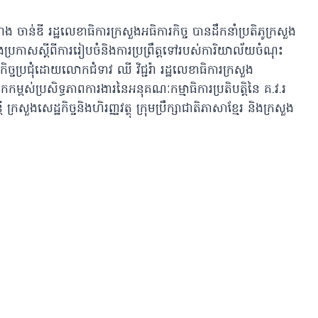
ង ចាន់ឌី រដ្ឋលេខាធិការក្រសួងអធិការកិច្ច បានដឹកនាំប្រតិភូក្រសួង
ីព្រាងប្រកាសស្តីពីការរៀបចំនិងការប្រព្រឹត្តទៅរបស់ការិយាល័យចំណុះ
ិច្ចប្រជុំដោយលោកជំទាវ ឈី វិជ្ជរ៉ា រដ្ឋលេខាធិការក្រសួង
្ពស់ប្រសិទ្ធភាពការងារនៃអនុគណៈកម្មាធិការប្រតិបត្តិនៃ គ.វ.រ
សួងសេដ្ឋកិច្ចនិងហិរញ្ញវត្ថុ ក្រុមប្រឹក្សាជាតិភាសាខ្មែរ និងក្រសួង