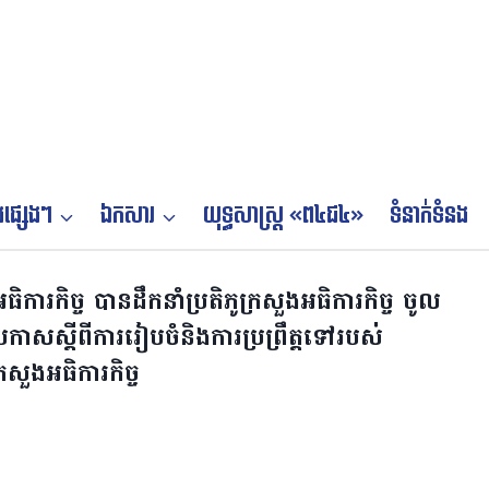
ផ្សេងៗ
ឯកសារ
យុទ្ធសាស្ត្រ «ព៤ជ៤»
ទំនាក់ទំនង
ការកិច្ច បានដឹកនាំប្រតិភូក្រសួងអធិការកិច្ច ចូល
ាងប្រកាសស្តីពីការរៀបចំនិងការប្រព្រឹត្តទៅរបស់
សួងអធិការកិច្ច