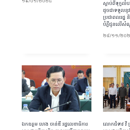
១៩/០១/២០២៤
ស្តាប់ពីទុក្ខល
ដូចជាទទួលនូ
ប្រជាពលរដ្ឋ
បំភ្លឺជូនលេីស
២៨/១១/២០
ឯកឧត្តម ហេង ចាន់ឌី រដ្ឋលេខាធិការ
លោកជំទាវ វី ស