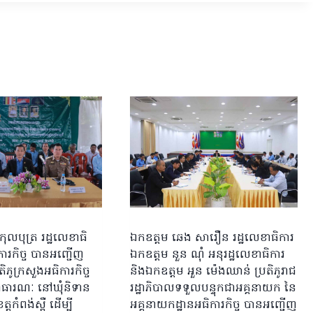
កុលបុត្រ រដ្ឋលេខាធិ
ឯកឧត្តម ឆេង សារឿន រដ្ឋលេខាធិការ
ារកិច្ច បានអញ្ជើញ
ឯកឧត្តម នួន ណុំ អនុរដ្ឋលេខាធិការ
ិភូក្រសួងអធិការកិច្ច
និងឯកឧត្តម អួន ម៉េងឈាន់ ប្រតិភូរាជ
សាធារណៈ នៅឃុំនិទាន
រដ្ឋាភិបាលទទួលបន្ទុកជាអគ្គនាយក នៃ
្តកំពង់ស្ពឺ ដើម្បី
អគ្គនាយកដ្ឋានអធិការកិច្ច បានអញ្ជើញ