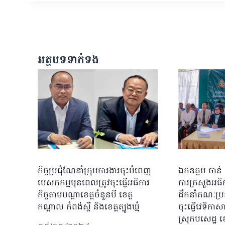
អត្ថបទទាក់ទង
កិច្ចប្រជុំណែនាំក្រុមការងារចុះបំពេញ
ឯកឧត្តម ចាន់ 
បេសកកម្មមុនពេលត្រូវចុះធ្វេីអធិការ
ការក្រសួងអធិក
កិច្ចតាមបណ្ដាខេត្ត​ចំនួនបី ខេត្ត
ដឹកនាំគណៈប្រត
កណ្តាល កំពង់ស្ពឺ និងខេត្តត្បូងឃ្មំ
ចុះធ្វើវេទិកា
ស្រុកបសេដ្ឋ ខេត