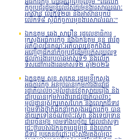
អធិការកិច្ច បានអញ្ជើញចូលរួម “ពិធីបើក
កិច្ចប្រជុំរដ្ឋមន្ត្រីលើវិស័យមុខងារសាធារណៈ
អាស៊ាន លើកទី២៣ និងអាស៊ានបូកបី
លើកទី៨ ស្តីពីកិច្ចការមុខងារសាធារណៈ”
ឯកឧត្តម ឆេង សារឿន រដ្ឋលេខាធិការ
ក្រសួងអធិការកិច្ច និងឯកឧត្តម នួន ផារ័ត្ន
អភិបាលនៃគណៈអភិបាលខេត្តកំពង់ធំ
អញ្ជើញដឹកនាំកិច្ចប្រជុំដើម្បីបូកសរុបលទ្ធ
ផលការងារប្រចាំឆមាសទី១ និងលើក
ទិសដៅការងារឆមាសទី២ ឆ្នាំ២០២៦
ឯកឧត្តម សុខ សូកេន រដ្ឋមន្រ្តីក្រសួង
អធិការកិច្ច អនុប្រធានក្រុមការងាររាជ
រដ្ឋាភិបាលចុះមូលដ្ឋានខេត្តស្វាយរៀង និង
ជាប្រធានក្រុមការងាររាជរដ្ឋាភិបាលចុះ
មូលដ្ឋានស្រុករមាសហែក និងលោកជំទាវ
ព្រមទាំងថ្នាក់ដឹកនាំក្រសួងអធិការកិច្ច បាន
នាំយកទៀនចំណាំព្រះវស្សា និងទេយ្យទាន
ជាច្រើនមុខ ព្រមទាំងបច្ច័យ ដែលជាសទ្ធា
ជ្រះថ្លារបស់ឯកឧត្តមរដ្ឋមន្រ្តី និងលោក
ជំទាវ ប្រគេនចំពោះព្រះសង្ឃគង់ចាំព្រះ