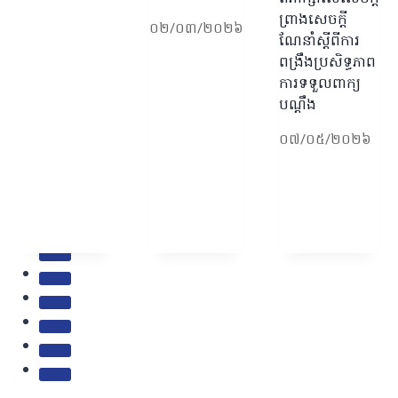
ព្រាងសេចក្តី
០២/០៣/២០២៦
ណែនាំស្តីពីការ
ពង្រឹងប្រសិទ្ធភាព
ការទទួលពាក្យ
បណ្តឹង
០៧/០៥/២០២៦