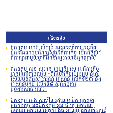
ព័ត៌មានថ្មីៗ
ឯកឧត្តម ហេង លឹមទ្រី រដ្ឋលេខាធិការ អញ្ជើញ
ដឹកនាំគណៈប្រតិភូក្រសួងអធិការកិច្ច បើកកិច្ចប្រជុំ
ពិភាក្សាជាមួយថ្នាក់ដឹកនាំរដ្ឋបាលខេត្តកណ្តាល
ឯកឧត្តម សុខ សូកេន រដ្ឋមន្រ្តីក្រសួងអធិការកិច្ច
បានអញ្ជើញចូលរួម “ពិធីបើកកិច្ចប្រជុំរដ្ឋមន្ត្រីលើ
វិស័យមុខងារសាធារណៈអាស៊ាន លើកទី២៣ និង
អាស៊ានបូកបី លើកទី៨ ស្តីពីកិច្ចការ
មុខងារសាធារណៈ”
ឯកឧត្តម ឆេង សារឿន រដ្ឋលេខាធិការក្រសួង
អធិការកិច្ច និងឯកឧត្តម នួន ផារ័ត្ន អភិបាល
នៃគណៈអភិបាលខេត្តកំពង់ធំ អញ្ជើញដឹកនាំកិច្ចប្រជុំ