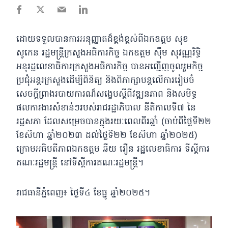
ដោយទទួលបានការអនុញ្ញាតដ៏ខ្ពង់ខ្ពស់ពីឯកឧត្តម សុខ
សូកេន រដ្ឋមន្រ្តីក្រសួងអធិការកិច្ច ឯកឧត្តម ស៊ឹម សុវណ្ណរិទ្ធិ
អនុរដ្ឋលេខាធិការក្រសួងអធិការកិច្ច
បានអញ្ជើញចូលរួមកិច្ច
ប្រជុំអន្តរក្រសួងដើម្បីពិនិត្យ និងពិភាក្សាបន្តលើការរៀបចំ
សេចក្តីព្រាងរបាយការណ៏សង្ខេបស្តីពីវឌ្ឍនភាព និងសមិទ្ធ
ផលការងារសំខាន់ៗរបស់រាជរដ្ឋាភិបាល នីតិកាលទី៧ នៃ
រដ្ឋសភា ដែលសម្រេចបានក្នុងរយៈពេលពីរឆ្នាំ (ចាប់ពីថ្ងៃទី២២
ខែសីហា ឆ្នាំ២០២៣ ដល់ថ្ងៃទី២២ ខែសីហា ឆ្នាំ២០២៥)
ក្រោមអធិបតីភាពឯកឧត្តម ឆឺយ រឿន រដ្ឋលេខាធិការ ទីស្តីការ
គណៈរដ្ឋមន្ត្រី នៅទីស្តីការគណៈរដ្ឋមន្ត្រី។
រាជធានីភ្នំពេញ៖ ថ្ងៃទី៤ ខែធ្នូ ឆ្នាំ២០២៥។