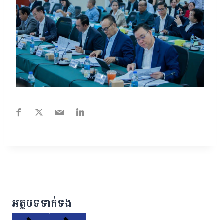
អត្ថបទទាក់ទង