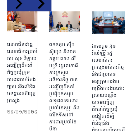
លោកជំទាវរដ្ឋ
ឯកឧត្តម ស៊ឹម
ឯកឧត្តម អ៊ុន
លេខាធិការប្រចាំ
ស៊ូយុង និងឯក
វ៉ាល់ឡឺរ៉ូ រដ្ឋ
ការ សុខ វិឡាយ
ឧត្តម ហេង លឹ
លេខាធិការ
អញ្ជើញដឹកនាំ
មទ្រី រដ្ឋលេខាធិ
ក្រសួងអធិការកិច្ច
កិច្ចប្រជុំក្រុម
ការក្រសួង
និងជាប្រធាន
ការងារតាក់តែង
អធិការកិច្ច បាន
អនុក្រុមការងារ
ច្បាប់ និងលិខិត
អញ្ជើញដឹកនាំ
ពង្រឹងការងារដោះ
បទដ្ឋានគតិយុត្ត
ប្រជុំបូកសរុប
ស្រាយបណ្តឹង
ក្រសួង
លទ្ធផលការងារ
បានអញ្ជើញ
ប្រចាំខែកុម្ភៈ និង
ដឹកនាំកិច្ចប្រជុំ
២៥/០១/២០២៥
លើកទិសដៅ
ចង្អៀតដើម្បី
ការងារប្រចាំខែ
ពិនិត្យនិង
មីនា
ពិភាក្សាលើសេចក្តី