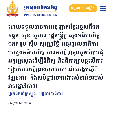
Skip
ទទួលពាក្យបណ្តឹង
to
content
ដោយទទួលបានការអនុញ្ញាតដ៏ខ្ពង់ខ្ពស់ពីឯក
ឧត្តម សុខ សូកេន រដ្ឋមន្រ្តីក្រសួងអធិការកិច្ច
ឯកឧត្តម ស៊ឹម សុវណ្ណរិទ្ធិ អនុរដ្ឋលេខាធិការ
ក្រសួងអធិការកិច្ច បានអញ្ជើញចូលរួមកិច្ចប្រជុំ
អន្តរក្រសួងដើម្បីពិនិត្យ និងពិភាក្សាបន្តលើការ
រៀបចំសេចក្តីព្រាងរបាយការណ៏សង្ខេបស្តីពី
វឌ្ឍនភាព និងសមិទ្ធផលការងារសំខាន់ៗរបស់
រាជរដ្ឋាភិបាល
ថ្នាក់ដឹកនាំក្រសួង
|
រដ្ឋលេខាធិការ
០៤/១២/២០២៥