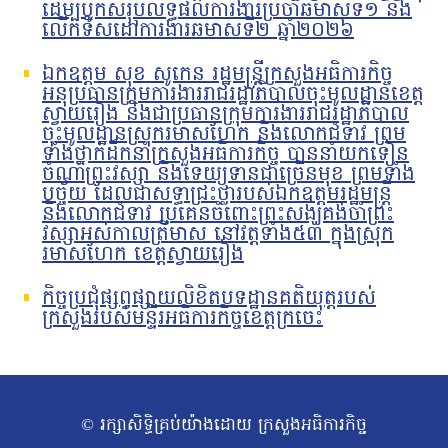
ដើម្បីបូកសរុបលទ្ធផលការងារប្រចាំឆមាសទី១ និង
លើកទិសដៅការងារឆមាសទី២ ឆ្នាំ២០២៦
ឯកឧត្តម សុខ សូកេន រដ្ឋមន្រ្តីក្រសួងអធិការកិច្ច
អនុប្រធានក្រុមការងាររាជរដ្ឋាភិបាលចុះមូលដ្ឋានខេត្ត
ស្វាយរៀង និងជាប្រធានក្រុមការងាររាជរដ្ឋាភិបាល
ចុះមូលដ្ឋានស្រុករមាសហែក និងលោកជំទាវ ព្រម
ទាំងថ្នាក់ដឹកនាំក្រសួងអធិការកិច្ច បាននាំយកទៀន
ចំណាំព្រះវស្សា និងទេយ្យទានជាច្រើនមុខ ព្រមទាំង
បច្ច័យ ដែលជាសទ្ធាជ្រះថ្លារបស់ឯកឧត្តមរដ្ឋមន្រ្តី
និងលោកជំទាវ ប្រគេនចំពោះព្រះសង្ឃគង់ចាំព្រះ
វស្សាអស់កាលត្រីមាស នៅវត្តទាំង៥៣ ក្នុងស្រុក
រមាសហែក ខេត្តស្វាយរៀង
កិច្ចប្រជុំផ្សព្វផ្សាយលិខិតបទដ្ឋានគតិយុត្តរបស់
ក្រសួងរបស់មន្ទីរអធិការកិច្ចខេត្តក្រចេះ
© រក្សាសិទ្ធិគ្រប់យ៉ាងដោយ ក្រសួងអធិការកិច្ច