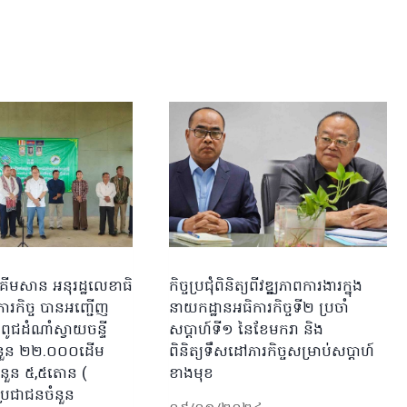
គីមសាន អនុរដ្ឋលេខាធិ
កិច្ចប្រជុំពិនិត្យពីវឌ្ឌ្ឍភាពការងារក្នុង
ារកិច្ច បានអញ្ជើញ
នាយកដ្ឋានអធិការកិច្ចទី២ ប្រចាំ
ពូជដំណាំស្វាយចន្ទី
សប្តាហ៍ទី១ នៃខែមករា និង
ំនួន ២២.០០០ដើម
ពិនិត្យទឹសដៅភារកិច្ចសម្រាប់សប្តាហ៍
ចំនួន ៥,៥តោន (
ខាងមុខ
្រជាជនចំនួន