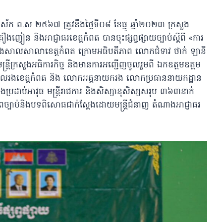
ចស័ក ព.ស ២៥៦៧ ត្រូវនឹងថ្ងៃទី០៨ ខែធ្នូ ឆ្នាំ២០២៣ ក្រសួង
្រឿងញៀន​ និងអាជ្ញាធរខេត្តកំពត បានចុះផ្សព្វផ្សាយច្បាប់ស្តីពី «ការ
តក្នុងសាលសាលាខេត្តកំពត ក្រោមអធិបតីភាព លោកជំទាវ ថាក់ ឡានី
្រ្តីក្រសួង​អធិការកិច្ច និង​មានការអញ្ជើញចូលរួមពី ឯកឧត្តម​ឧត្តម
បាលរងខេត្តកំពត និង លោកអគ្គនាយករង​ លោកប្រធាននាយកដ្ឋាន
ប្រដាប់អាវុធ មន្រ្តីរាជការ និងសិស្សានុសិស្សសរុប ៣៦៣នាក់
ភាពច្បាប់និងបទពិសោធជាក់ស្តែងដោយមន្រ្តីជំនាញ​ តំណាងអាជ្ញាធរ