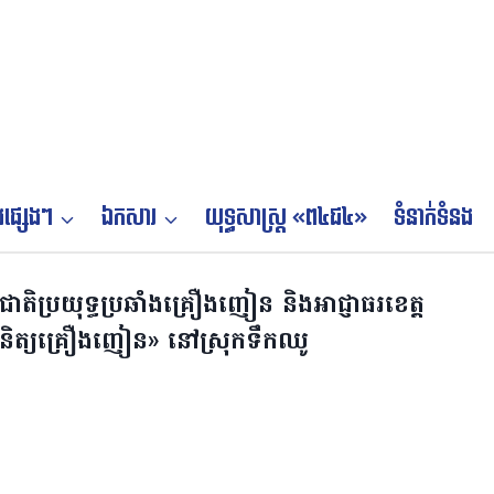
ផ្សេងៗ
ឯកសារ
យុទ្ធសាស្ត្រ «ព៤ជ៤»
ទំនាក់ទំនង
ិ​ប្រយុទ្ធ​ប្រឆាំង​គ្រឿងញៀន​ និងអាជ្ញាធរខេត្ត
រួតពិនិត្យគ្រឿងញៀន» នៅស្រុកទឹកឈូ