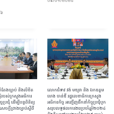
០៩/០១/២០២៤
២៦
ក់តែងច្បាប់ និងលិខិត
លោកជំទាវ វង់ មយូរា និង ឯកឧត្តម
្តិរបស់ក្រសួងអធិការ
ហេង ចាន់ឌី រដ្ឋលេខាធិការក្រសួង
ចប្រជុំ ដើម្បីបន្តពិនិត្យ
អធិការកិច្ច អញ្ជើញដឹកនាំកិច្ចប្រជុំបូក
ចក្តីព្រាងច្បាប់ស្តីពី
សរុបលទ្ធផលការងារប្រចាំឆ្នាំ២០២៤