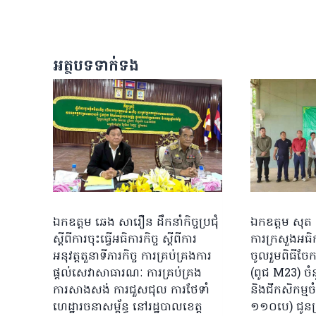
អត្ថបទទាក់ទង
ឯកឧត្តម ឆេង សារឿន ដឹកនាំកិច្ចប្រជុំ
ឯកឧត្តម សុត 
ស្តីពីការចុះធ្វើអធិការកិច្ច ស្តីពីការ
ការក្រសួងអធិក
អនុវត្តតួនាទីភារកិច្ច ការគ្រប់គ្រងការ
ចូលរួមពិធីចែក
ផ្តល់សេវាសាធារណៈ ការគ្រប់គ្រង
(ពូជ M23) ច
ការសាងសង់ ការជួសជុល ការថែទាំ
និងជីកសិកម្ម
ហេដ្ឋារចនាសម្ព័ន្ធ នៅរដ្ឋបាលខេត្ត
១១០បេ) ជូនប