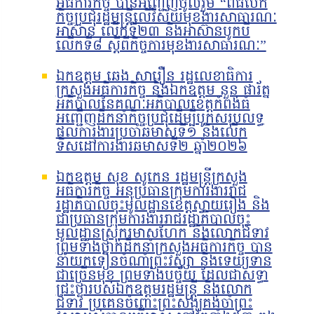
អធិការកិច្ច បានអញ្ជើញចូលរួម “ពិធីបើក
កិច្ចប្រជុំរដ្ឋមន្ត្រីលើវិស័យមុខងារសាធារណៈ
អាស៊ាន លើកទី២៣ និងអាស៊ានបូកបី
លើកទី៨ ស្តីពីកិច្ចការមុខងារសាធារណៈ”
ឯកឧត្តម ឆេង សារឿន រដ្ឋលេខាធិការ
ក្រសួងអធិការកិច្ច និងឯកឧត្តម នួន ផារ័ត្ន
អភិបាលនៃគណៈអភិបាលខេត្តកំពង់ធំ
អញ្ជើញដឹកនាំកិច្ចប្រជុំដើម្បីបូកសរុបលទ្ធ
ផលការងារប្រចាំឆមាសទី១ និងលើក
ទិសដៅការងារឆមាសទី២ ឆ្នាំ២០២៦
ឯកឧត្តម សុខ សូកេន រដ្ឋមន្រ្តីក្រសួង
អធិការកិច្ច អនុប្រធានក្រុមការងាររាជ
រដ្ឋាភិបាលចុះមូលដ្ឋានខេត្តស្វាយរៀង និង
ជាប្រធានក្រុមការងាររាជរដ្ឋាភិបាលចុះ
មូលដ្ឋានស្រុករមាសហែក និងលោកជំទាវ
ព្រមទាំងថ្នាក់ដឹកនាំក្រសួងអធិការកិច្ច បាន
នាំយកទៀនចំណាំព្រះវស្សា និងទេយ្យទាន
ជាច្រើនមុខ ព្រមទាំងបច្ច័យ ដែលជាសទ្ធា
ជ្រះថ្លារបស់ឯកឧត្តមរដ្ឋមន្រ្តី និងលោក
ជំទាវ ប្រគេនចំពោះព្រះសង្ឃគង់ចាំព្រះ