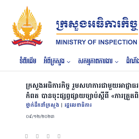
Skip
to
content
ទំព័រដើម
អំពីក្រសួង
សកម្មភាពការងារ
ដំណឹង
ក្រសួងអធិការកិច្ច រួមសហការជាមួយអាជ្ញាធរជាត
កំពត បានចុះផ្សព្វផ្សាយច្បាប់ស្តីពី «ការត្
ថ្នាក់ដឹកនាំក្រសួង
|
រដ្ឋលេខាធិការ
០៩/១២/២០២៣