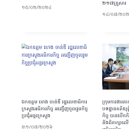
២១៧គ្រួសារ
១៥/០២/២០២៤
១៤/០៧/២០
ឯកឧត្តម ហេង ចាន់ឌី រដ្ឋលេខាធិការ
ក្រុមការងារតា
ក្រសួងអធិការកិច្ច អញ្ជើញចូលរួមកិច្ច
បទដ្ឋានគតិយុត
ប្រជុំអន្តរក្រសួង
កិច្ច បានបើកកិច្
និងពិភាក្សាលើសេ
៣១/០៧/២០២៦