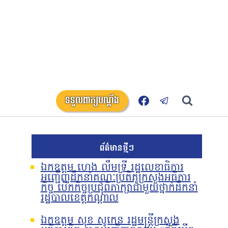
ទទួលពាក្យបណ្តឹង
ព័ត៌មានថ្មីៗ
ឯកឧត្តម ហេង លឹមទ្រី រដ្ឋលេខាធិការ
អញ្ជើញដឹកនាំគណៈប្រតិភូក្រសួងអធិការ
កិច្ច បើកកិច្ចប្រជុំពិភាក្សាជាមួយថ្នាក់ដឹកនាំ
រដ្ឋបាលខេត្តកណ្តាល
ឯកឧត្តម សុខ សូកេន រដ្ឋមន្រ្តីក្រសួង