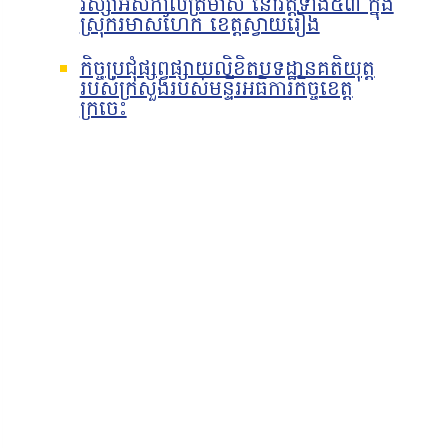
វស្សាអស់កាលត្រីមាស នៅវត្តទាំង៥៣ ក្នុង
ស្រុករមាសហែក ខេត្តស្វាយរៀង
កិច្ចប្រជុំផ្សព្វផ្សាយលិខិតបទដ្ឋានគតិយុត្ត
របស់ក្រសួងរបស់មន្ទីរអធិការកិច្ចខេត្ត
ក្រចេះ