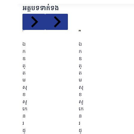
អត្ថបទទាក់ទង
ឯ
ឯ
ក
ក
ឧ
ឧ
ត្
ត្
ត
ត
ម
ម
សុ
សុ
ខ
ខ
សូ
សូ
កេ
កេ
ន
ន
រ
រ
ដ្
ដ្