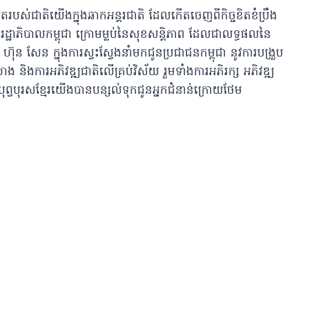
ៀតរបស់ជាតិយើងក្នុងឆាកអន្តរជាតិ ដែលកើតចេញពីកិច្ចខិតខំប្រឹង
្ឋាភិបាលកម្ពុជា ក្រោមម្លប់នៃសុខសន្តិភាព ដែលជាលទ្ធផលនៃ
សែន ក្នុងការស្វះស្វែងនាំមកជូនប្រជាជនកម្ពុជា នូវការបង្រួប
និងការអភិវឌ្ឍជាតិលើគ្រប់វិស័យ រួមទាំងការអភិរក្ស អភិវឌ្ឍ
លបុព្វបុរសខ្មែរយើងបានបន្សល់ទុកជូនអ្នកជំនាន់ក្រោយថែម