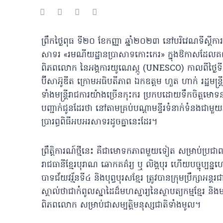
ព្រឹកថ្ងៃពុធ ទី២០ ខែកញ្ញា ឆ្នាំ២០២៣ នៅបរិវេណទីស្តីកា
សាទរ «រមណីយដ្ឋានប្រាសាទកោះកេរ» ក្នុងឱកាសដែលគណៈ
ពិភពលោក នៃអង្គការយូណេស្កូ (UNESCO) កាលពីថ្ងៃទី១
ប៊ីសាអ៊ូឌីត ក្រោមអធិបតីភាព ឯកឧត្តម ហួត ហាក់ រដ្ឋមន្រ្
ទាំងមន្រ្តីរាជការយ៉ាងច្រើនកុះករ ប្រកបដោយទឹកចិត្តមោទនៈ
បញ្ជាក់ជូនដែរថា នៅតាមគ្រប់បណ្តាមន្ទីរទំនាក់ទំនងជាមួយរ
ប្រារព្ធពិធីអបអរសាទរដូចគ្នានេះដែរ។
ព្រឹត្តិការណ៍ថ្មីនេះ គឺជាមោទកភាពមួយទៀត សម្រាប់ប្រជ
រាជធានីខ្មែរបុរាណ ឆោកគគ៌រ្យ ឬ លិង្គបុរ ហើយបច្ចុប
បាទជ័យវរ្ម័នទី៤ និងបុព្វបុរសខ្មែរ ត្រូវបានក្រុមប្រឹក្សា
ស្គាល់ថាជាកំពូលស្នាដៃដ៏មហស្ចារ្យនៃស្ថាបត្យកម្មខ្មែរ 
ពិភពលោក សម្រាប់ជាសម្បត្តិមនុស្សជាតិទាំងមូល។