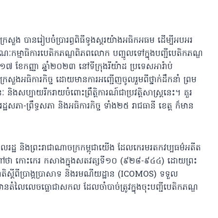
រក្រសួង បានរៀបចំប្រារព្ធពិធីទូងស្គរយ៉ាងអធិកអធម ដើម្បីអបអរ
កម្មាធិការបេតិកភណ្ឌពិភពលោក បញ្ជូលទៅក្នុងបញ្ជីបេតិកភណ្ឌ
៧ ខែកញ្ញា ឆ្នាំ២០២៣ នៅទីក្រុងរីយ៉ាដ
ប្រទេសអារ៉ាប់
តីក្រសួងអធិការកិច្ច ដោយមានការអញ្ជើញចូលរួមពីថ្នាក់ដឹកនាំ ព្រម
 និងសប្បាយរីករាយចំពោះព្រឹត្តិការណ៍ជាប្រវត្តិសាស្រ្តនេះ។ គួរ
ដ្ឋសភា-ព្រឹទ្ធសភា និងអធិការកិច្ច ទាំង២៥ រាជធានី ខេត្ត ក៏មាន
ាពលរដ្ឋ និងព្រះរាជាណាចក្រកម្ពុជាយើង ដែលកេរមរតកវប្បធម៌អតីត
្បន្នហៅថា កោះកេរ កសាងក្នុងសតវត្សទី១០ (៩២៨-៩៤៤) ដោយព្រះ
អន្តរជាតិស្តីពីប្រាង្គប្រាសាទ និងរមណីយដ្ឋាន (ICOMOS) ទទួល
និងមានតំលៃលេចធ្លោជាសកល ដែលចាំបាច់ត្រូវក្នុងចុះបញ្ជីបេតិកភណ្ឌ