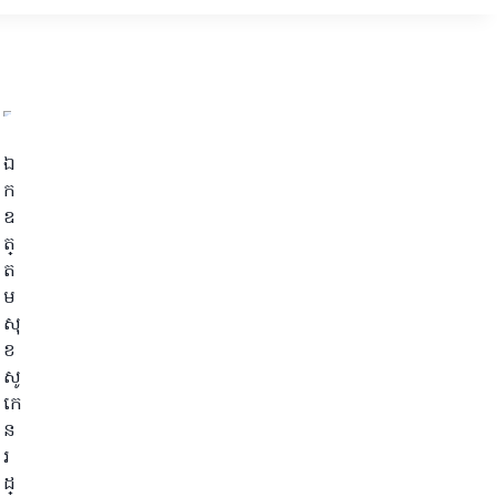
ឯ
ក
ឧ
ត្
ត
ម
សុ
ខ
សូ
កេ
ន
រ
ដ្