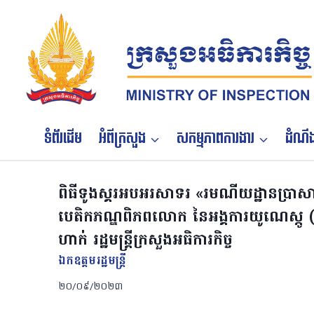
Skip
to
content
ទំព័រដើម
អំពីក្រសួង
សកម្មភាពការងារ
ដំណឹង
ពិធីទូងស្គរអបអរសាទរ «រមណីយដ្ឋានប្រាសា
បេតិកភណ្ឌពិភពលោក នៃអង្គការយូណេស្កូ
ហាក់ រដ្ឋមន្រ្តីក្រសួងអធិការកិច្ច
ឯកឧត្ដមរដ្ឋមន្ត្រី
២០/០៩/២០២៣