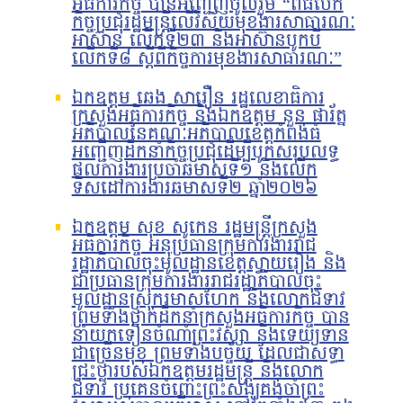
អធិការកិច្ច បានអញ្ជើញចូលរួម “ពិធីបើក
កិច្ចប្រជុំរដ្ឋមន្ត្រីលើវិស័យមុខងារសាធារណៈ
អាស៊ាន លើកទី២៣ និងអាស៊ានបូកបី
លើកទី៨ ស្តីពីកិច្ចការមុខងារសាធារណៈ”
ឯកឧត្តម ឆេង សារឿន រដ្ឋលេខាធិការ
ក្រសួងអធិការកិច្ច និងឯកឧត្តម នួន ផារ័ត្ន
អភិបាលនៃគណៈអភិបាលខេត្តកំពង់ធំ
អញ្ជើញដឹកនាំកិច្ចប្រជុំដើម្បីបូកសរុបលទ្ធ
ផលការងារប្រចាំឆមាសទី១ និងលើក
ទិសដៅការងារឆមាសទី២ ឆ្នាំ២០២៦
ឯកឧត្តម សុខ សូកេន រដ្ឋមន្រ្តីក្រសួង
អធិការកិច្ច អនុប្រធានក្រុមការងាររាជ
រដ្ឋាភិបាលចុះមូលដ្ឋានខេត្តស្វាយរៀង និង
ជាប្រធានក្រុមការងាររាជរដ្ឋាភិបាលចុះ
មូលដ្ឋានស្រុករមាសហែក និងលោកជំទាវ
ព្រមទាំងថ្នាក់ដឹកនាំក្រសួងអធិការកិច្ច បាន
នាំយកទៀនចំណាំព្រះវស្សា និងទេយ្យទាន
ជាច្រើនមុខ ព្រមទាំងបច្ច័យ ដែលជាសទ្ធា
ជ្រះថ្លារបស់ឯកឧត្តមរដ្ឋមន្រ្តី និងលោក
ជំទាវ ប្រគេនចំពោះព្រះសង្ឃគង់ចាំព្រះ