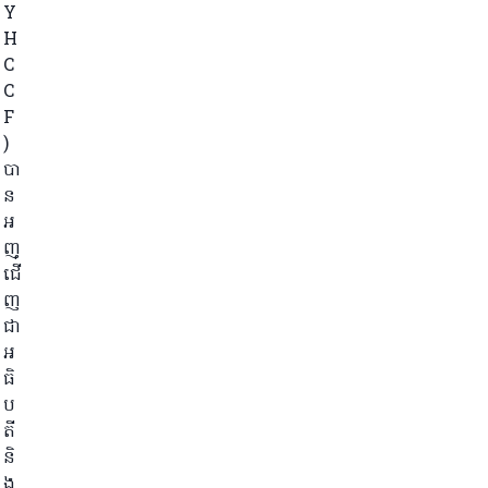
Y
H
C
C
F
)
បា
ន
អ
ញ្
ជើ
ញ
ជា
អ
ធិ
ប
តី
និ
ង