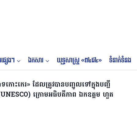
ផ្សេងៗ
ឯកសារ
យុទ្ធសាស្ត្រ «ព៤ជ៤»
ទំនាក់ទំនង
ទកោះកេរ» ដែលត្រូវបានបញ្ជូលទៅក្នុងបញ្ជី
 (UNESCO) ក្រោមអធិបតីភាព ឯកឧត្តម ហួត