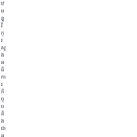
ឋ
ម
ន្ត្
រី
ក្
រ
សួ
ង
អ
ធិ
កា
រ
កិ
ច្
ច
និ
ង
ជា
អ