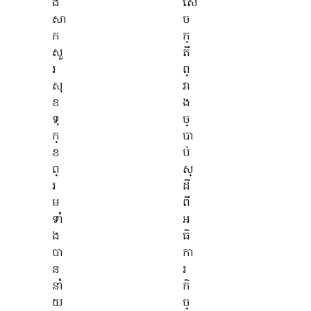
ង
សេ
សា
ច
ក
ក្
សួ
តី
រ
ព្
សុ
រា
ខ
ង
ទុ
ច្
ក្
បា
ខ
ប់
ព្
ស្
រ
ដី
ម
ពី
ទាំ
អ
ង
ធិ
បា
កា
ន
រ
នាំ
កិ
យ
ច្