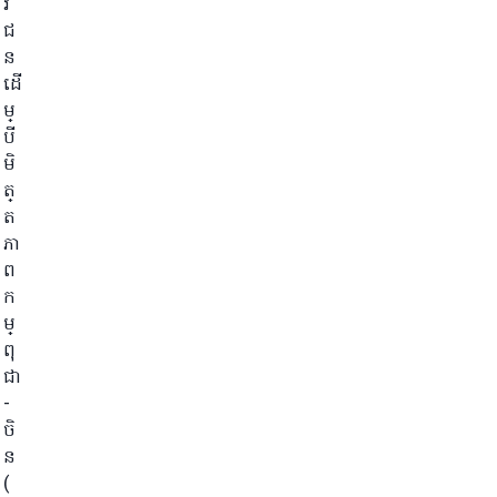
វ
ជ
ន
ដើ
ម្
បី
មិ
ត្
ត
ភា
ព
ក
ម្
ពុ
ជា
-
ចិ
ន
(