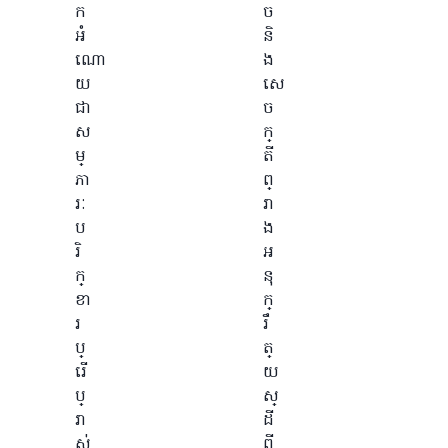
ក
ច
អំ
និ
ណោ
ង
យ
សេ
ជា
ច
ស
ក្
ម្
តី
ភា
ព្
រៈ
រា
ប
ង
រិ
អ
ក្
នុ
ខា
ក្
រ
រឹ
ប្
ត្
រើ
យ
ប្
ស្
រា
ដី
ស់
ពី