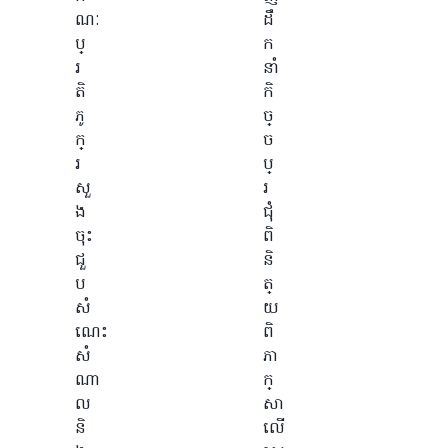
ណៈ
ដឹ
ប្
ក
រ
នាំ
តិ
កិ
ភូ
ច្
ក្
ច
រ
ប្
សួ
រ
ង
ជុំ
ចុះ
ពិ
ជួ
និ
ប
ត្
សំ
យ
ណេះ
ពិ
សំ
ភា
ណា
ក្
ល
សា
និ
លើ