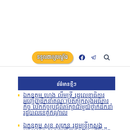
ទទួលពាក្យបណ្តឹង
ព័ត៌មានថ្មីៗ
ឯកឧត្តម ហេង លឹមទ្រី រដ្ឋលេខាធិការ
អញ្ជើញដឹកនាំគណៈប្រតិភូក្រសួងអធិការ
កិច្ច បើកកិច្ចប្រជុំពិភាក្សាជាមួយថ្នាក់ដឹកនាំ
រដ្ឋបាលខេត្តកណ្តាល
ឯកឧត្តម សុខ សូកេន រដ្ឋមន្រ្តីក្រសួង