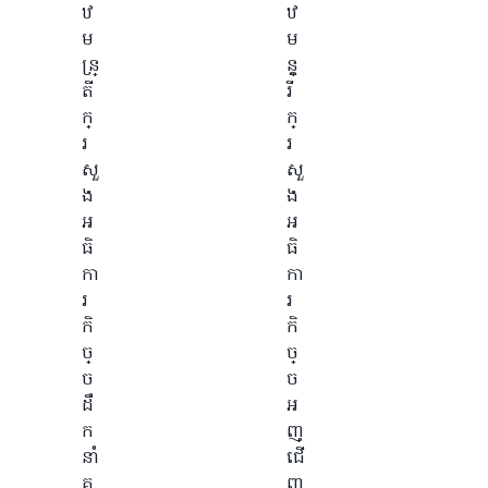
ឋ
ឋ
ម
ម
ន្រ្
ន្ត្
តី
រី
ក្
ក្
រ
រ
សួ
សួ
ង
ង
អ
អ
ធិ
ធិ
កា
កា
រ
រ
កិ
កិ
ច្
ច្
ច
ច
ដឹ
អ
ក
ញ្
នាំ
ជើ
គ
ញ