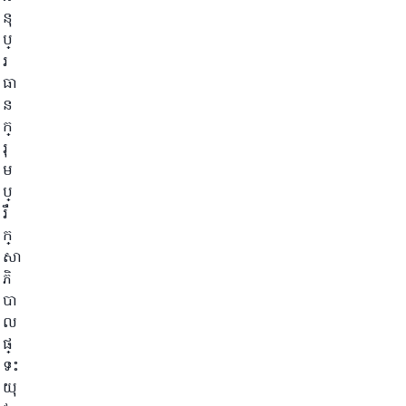
នុ
ប្
រ
ធា
ន
ក្
រុ
ម
ប្
រឹ
ក្
សា
ភិ
បា
ល
ផ្
ទះ
យុ