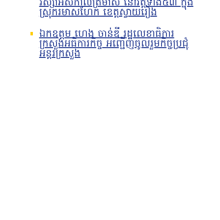
វស្សាអស់កាលត្រីមាស នៅវត្តទាំង៥៣ ក្នុង
ស្រុករមាសហែក ខេត្តស្វាយរៀង
ឯកឧត្តម ហេង ចាន់ឌី រដ្ឋលេខាធិការ
ក្រសួងអធិការកិច្ច អញ្ជើញចូលរួមកិច្ចប្រជុំ
អន្តរក្រសួង