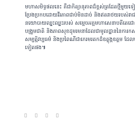
មហាសមិទ្ធផលនេះ គឺជាកិត្យានុភាពដ៏ខ្ពស់ត្រដែតថ្មីមួយទ
ប្រែងប្រកបដោយវីរភាពជាប់មិនដាច់ និងឥតរាថយរបស់រាជរដ
នយោបាយឈ្នះឈ្នះរបស់ សម្តេចអគ្គមហាសេនាបតីតេជោ ហ៊ុន 
បង្រួមជាតិ និងភាពសុខដុមរមនាដែលជាមូលដ្ឋាននៃការកសាង 
សម្បត្តិវប្បធម៌ និងប្រពៃណីជាកេរមរតកដ៏ឧត្តុង្គឧត្តម ដែ
ទៀតផង៕