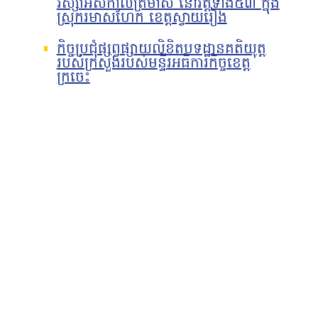
វស្សាអស់កាលត្រីមាស នៅវត្តទាំង៥៣ ក្នុង
ស្រុករមាសហែក ខេត្តស្វាយរៀង
កិច្ចប្រជុំផ្សព្វផ្សាយលិខិតបទដ្ឋានគតិយុត្ត
របស់ក្រសួងរបស់មន្ទីរអធិការកិច្ចខេត្ត
ក្រចេះ