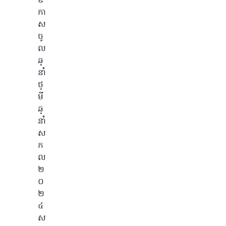
ឱ
កា
ស
ចូ
ល
ឆ្
នាំ
ថ្
មី
ឆ្
នាំ
ស
ក
ល
២
០
២
៤
ស