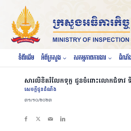
Skip
to
content
ទំព័រដើម
អំពីក្រសួង
សកម្មភាពការងារ
ដំណឹង
សារលិខិតរំលែកទុក្ខ ជូនចំពោះលោកជំទាវ ទិត
សេចក្តីជូនដំណឹង
៣១/១០/២០២៣