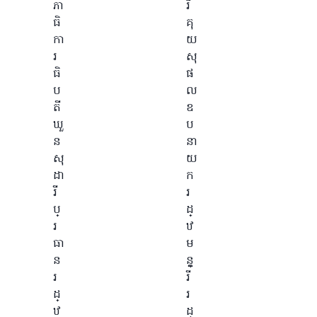
ភា
រី
ធិ
គុ
កា
យ
រ
សុ
ធិ
ផ
ប
ល
តី
ឧ
ឃួ
ប
ន
នា
សុ
យ
ដា
ក
រី
រ
ប្
ដ្
រ
ឋ
ធា
ម
ន
ន្ត្
រ
រី
ដ្
រ
ឋ
ដ្