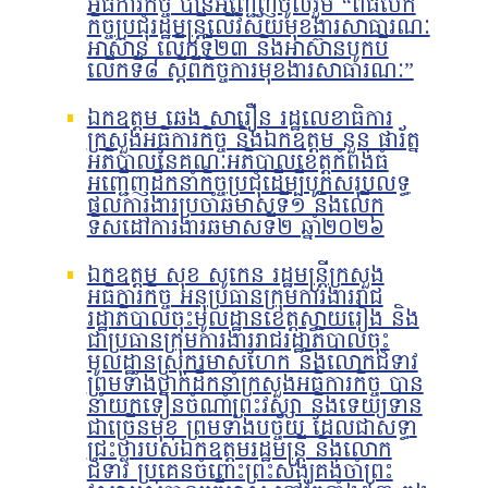
អធិការកិច្ច បានអញ្ជើញចូលរួម “ពិធីបើក
កិច្ចប្រជុំរដ្ឋមន្ត្រីលើវិស័យមុខងារសាធារណៈ
អាស៊ាន លើកទី២៣ និងអាស៊ានបូកបី
លើកទី៨ ស្តីពីកិច្ចការមុខងារសាធារណៈ”
ឯកឧត្តម ឆេង សារឿន រដ្ឋលេខាធិការ
ក្រសួងអធិការកិច្ច និងឯកឧត្តម នួន ផារ័ត្ន
អភិបាលនៃគណៈអភិបាលខេត្តកំពង់ធំ
អញ្ជើញដឹកនាំកិច្ចប្រជុំដើម្បីបូកសរុបលទ្ធ
ផលការងារប្រចាំឆមាសទី១ និងលើក
ទិសដៅការងារឆមាសទី២ ឆ្នាំ២០២៦
ឯកឧត្តម សុខ សូកេន រដ្ឋមន្រ្តីក្រសួង
អធិការកិច្ច អនុប្រធានក្រុមការងាររាជ
រដ្ឋាភិបាលចុះមូលដ្ឋានខេត្តស្វាយរៀង និង
ជាប្រធានក្រុមការងាររាជរដ្ឋាភិបាលចុះ
មូលដ្ឋានស្រុករមាសហែក និងលោកជំទាវ
ព្រមទាំងថ្នាក់ដឹកនាំក្រសួងអធិការកិច្ច បាន
នាំយកទៀនចំណាំព្រះវស្សា និងទេយ្យទាន
ជាច្រើនមុខ ព្រមទាំងបច្ច័យ ដែលជាសទ្ធា
ជ្រះថ្លារបស់ឯកឧត្តមរដ្ឋមន្រ្តី និងលោក
ជំទាវ ប្រគេនចំពោះព្រះសង្ឃគង់ចាំព្រះ