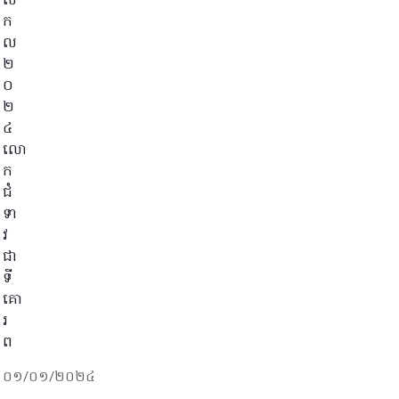
ស
ក
ល
២
០
២
៤
លោ
ក
ជំ
ទា
វ
ជា
ទី
គោ
រ
ព
០១/០១/២០២៤