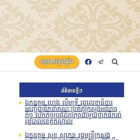
ទទួលពាក្យបណ្តឹង
ព័ត៌មានថ្មីៗ
ឯកឧត្តម ហេង លឹមទ្រី រដ្ឋលេខាធិការ
អញ្ជើញដឹកនាំគណៈប្រតិភូក្រសួងអធិការ
កិច្ច បើកកិច្ចប្រជុំពិភាក្សាជាមួយថ្នាក់ដឹកនាំ
រដ្ឋបាលខេត្តកណ្តាល
ឯកឧត្តម សុខ សូកេន រដ្ឋមន្រ្តីក្រសួង