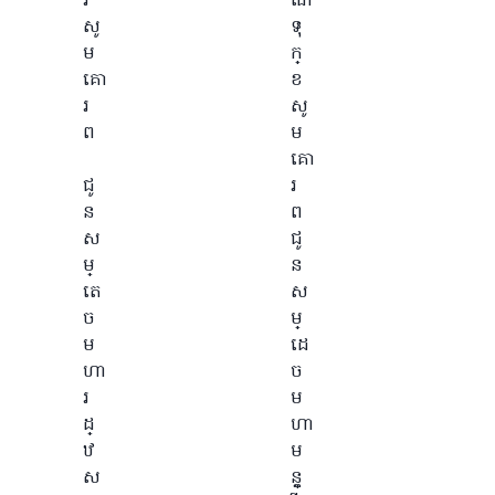
រ
ណ
សូ
ទុ
ម
ក្
គោ
ខ
រ
សូ
ព
ម
គោ
ជូ
រ
ន
ព
ស
ជូ
ម្
ន
តេ
ស
ច
ម្
ម
ដេ
ហា
ច
រ
ម
ដ្
ហា
ឋ
ម
ស
ន្ត្