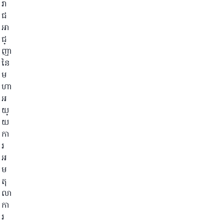
រា
ជ
អា
ជ្
ញា
នៃ
ម
ហា
អ
យ្
យ
កា
រ
អ
ម
តុ
លា
កា
រ