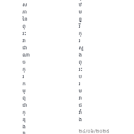
ស
ឋ
ភា
ម
នៃ
ន្ត្
ព្
រី
រះ
ក្
រា
រ
ជា
សួ
ណា
ង
ច
ព្
ក្
រះ
រ
ប
ក
រ
ម្
ម
ពុ
រា
ជា
ជ
ក្
វាំ
នុ
ង
ង
២៤/០៦/២០២៥