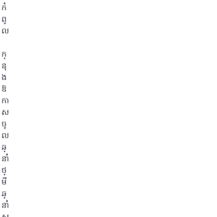
កំ
ពូ
ល
ក្
នុ
ង
ឱ
កា
ស
ចូ
ល
ឆ្
នាំ
ថ្
មី
ឆ្
នាំ