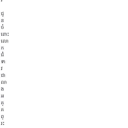
រ
ជូ
ន
ចំ
ពោះ
លោ
ក
ជំ
ទា
វ
ជា
លា
ង
អ
គ្
គ
ព្
រះ