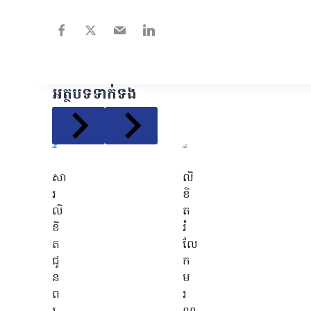
អត្ថបទទាក់ទង
សា
លិ
រ
ខិ
លិ
ត
ខិ
រំ
ត
លែ
ជូ
ក
ន
ម
ព
រ