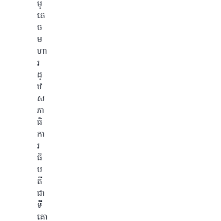
ម្
តេ
ច
ម
ហា
រ
ដ្
ឋ
ស
ភា
ធិ
កា
រ
ធិ
ប
តី
ជា
ទី
គោ