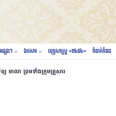
ផ្សេងៗ
ឯកសារ
យុទ្ធសាស្ត្រ «ព៤ជ៤»
ទំនាក់ទំនង
្យ មាលា ព្រមទាំងក្រុមគ្រួសារ