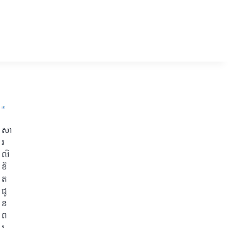
សា
រ
លិ
ខិ
ត
ជូ
ន
ព