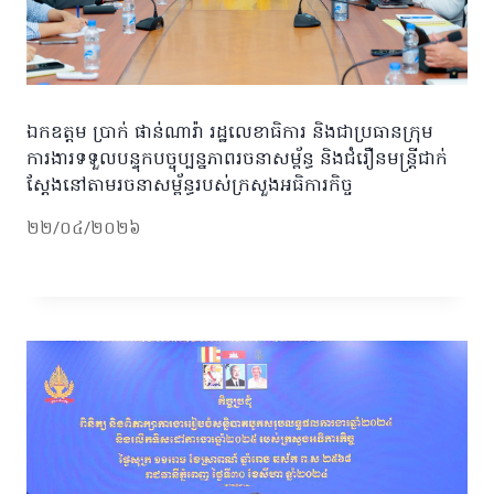
ឯកឧត្តម ប្រាក់ ផាន់ណារ៉ា រដ្ឋលេខាធិការ និងជាប្រធានក្រុម
ការងារទទួលបន្ទុកបច្ចុប្បន្នភាពរចនាសម្ព័ន្ធ និងជំរឿនមន្រ្តីជាក់
ស្តែងនៅតាមរចនាសម្ព័ន្ធរបស់ក្រសួងអធិការកិច្ច
២២/០៤/២០២៦