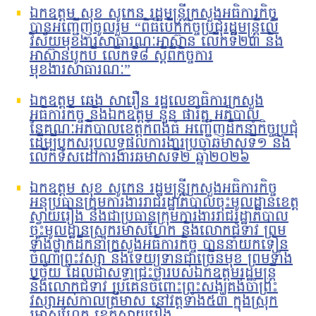
ឯកឧត្តម សុខ សូកេន រដ្ឋមន្រ្តីក្រសួងអធិការកិច្ច
បានអញ្ជើញចូលរួម “ពិធីបើកកិច្ចប្រជុំរដ្ឋមន្ត្រីលើ
វិស័យមុខងារសាធារណៈអាស៊ាន លើកទី២៣ និង
អាស៊ានបូកបី លើកទី៨ ស្តីពីកិច្ចការ
មុខងារសាធារណៈ”
ឯកឧត្តម ឆេង សារឿន រដ្ឋលេខាធិការក្រសួង
អធិការកិច្ច និងឯកឧត្តម នួន ផារ័ត្ន អភិបាល
នៃគណៈអភិបាលខេត្តកំពង់ធំ អញ្ជើញដឹកនាំកិច្ចប្រជុំ
ដើម្បីបូកសរុបលទ្ធផលការងារប្រចាំឆមាសទី១ និង
លើកទិសដៅការងារឆមាសទី២ ឆ្នាំ២០២៦
ឯកឧត្តម សុខ សូកេន រដ្ឋមន្រ្តីក្រសួងអធិការកិច្ច
អនុប្រធានក្រុមការងាររាជរដ្ឋាភិបាលចុះមូលដ្ឋានខេត្ត
ស្វាយរៀង និងជាប្រធានក្រុមការងាររាជរដ្ឋាភិបាល
ចុះមូលដ្ឋានស្រុករមាសហែក និងលោកជំទាវ ព្រម
ទាំងថ្នាក់ដឹកនាំក្រសួងអធិការកិច្ច បាននាំយកទៀន
ចំណាំព្រះវស្សា និងទេយ្យទានជាច្រើនមុខ ព្រមទាំង
បច្ច័យ ដែលជាសទ្ធាជ្រះថ្លារបស់ឯកឧត្តមរដ្ឋមន្រ្តី
និងលោកជំទាវ ប្រគេនចំពោះព្រះសង្ឃគង់ចាំព្រះ
វស្សាអស់កាលត្រីមាស នៅវត្តទាំង៥៣ ក្នុងស្រុក
រមាសហែក ខេត្តស្វាយរៀង