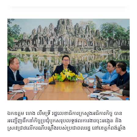
ឯកឧត្តម ហេង លឹមទ្រី រដ្ឋលេខាធិការក្រសួងអធិការកិច្ច បាន
អញ្ជើញដឹកនាំកិច្ចប្រជុំបូកសរុបលទ្ធផលការងារចុះអង្កេត និង
ស្រាវជ្រាវលើករណីបណ្តឹងរបស់ប្រជាពលរដ្ឋ នៅខេត្តកំពង់ឆ្នាំង