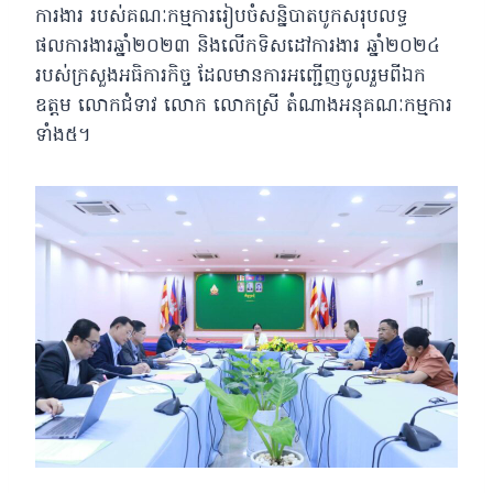
ការងារ​ របស់គណៈកម្មការរៀបចំសន្និបាត​បូកសរុបលទ្ធ
ផលការងារឆ្នាំ២០២៣​ និងលេីកទិសដៅការងារ​ ឆ្នាំ២០២៤​
របស់ក្រសួងអធិការកិច្ច​ ដែលមានការអញ្ជេីញចូលរួមពីឯក
ឧត្តម​ លោកជំទាវ​ លោក​ លោកស្រី​ តំណាងអនុគណៈកម្មការ
ទាំង៥។