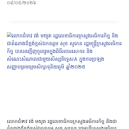
០៨/០៥/២០២៦
លោកជំទាវ វង់ មយូរា រដ្ឋលេខាធិការក្រសួងអធិការកិច្ច និងជា
តំណាងដ៏ខ្ពង់ខ្ពស់ឯកឧត្តម សុខ សូកេន រដ្ឋមន្រ្តីក្រសួងអធិការ