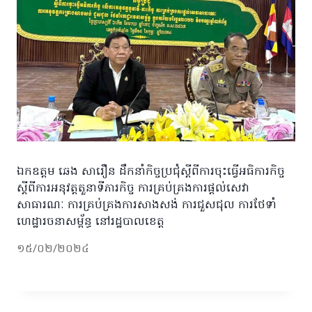
ឯកឧត្តម ឆេង សារឿន ដឹកនាំកិច្ចប្រជុំស្តីពីការចុះធ្វើអធិការកិច្ច
ស្តីពីការអនុវត្តតួនាទីភារកិច្ច ការគ្រប់គ្រងការផ្តល់សេវា
សាធារណៈ ការគ្រប់គ្រងការសាងសង់ ការជួសជុល ការថែទាំ
ហេដ្ឋារចនាសម្ព័ន្ធ នៅរដ្ឋបាលខេត្ត
១៥/០២/២០២៤