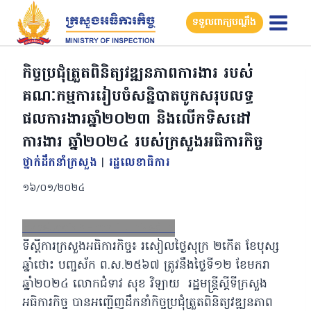
Skip
ទទួលពាក្យបណ្តឹង
to
content
កិច្ចប្រជុំត្រួតពិនិត្យវឌ្ឍនភាពការងារ​ របស់
គណៈកម្មការរៀបចំសន្និបាត​បូកសរុបលទ្ធ
ផលការងារឆ្នាំ២០២៣​ និងលេីកទិសដៅ
ការងារ​ ឆ្នាំ២០២៤​ របស់ក្រសួងអធិការកិច្ច​
ថ្នាក់ដឹកនាំក្រសួង
|
រដ្ឋលេខាធិការ
១៦/០១/២០២៤
Facebook
X
Email
LinkedIn
ទីស្តីការក្រសួងអធិការកិច្ច៖ រសៀលថ្ងៃសុក្រ​ ២កើត ខែបុស្ស
ឆ្នាំថោះ បញ្ចស័ក ព.ស.២៥៦៧ ត្រូវនឹងថ្ងៃទី១២ ខែមករា​
ឆ្នាំ២០២៤​ លោកជំទាវ សុខ​ វិឡាយ​ ​ រដ្ឋមន្ត្រីស្តីទីក្រសួង
អធិការកិច្ច បានអញ្ជើញដឹកនាំកិច្ចប្រជុំត្រួតពិនិត្យវឌ្ឍនភាព