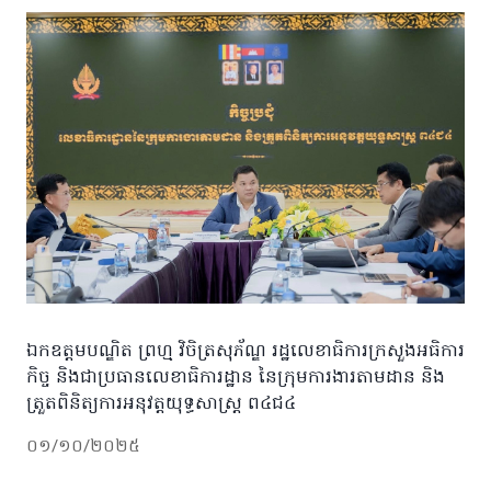
ឯកឧត្តមបណ្ឌិត ព្រហ្ម វិចិត្រសុភ័ណ្ឌ រដ្ឋលេខាធិការក្រសួងអធិការ
កិច្ច និងជាប្រធានលេខាធិការដ្ឋាន នៃក្រុមការងារតាមដាន និង
ត្រួតពិនិត្យការអនុវត្តយុទ្ធសាស្រ្ត ព៤ជ៤
០១/១០/២០២៥