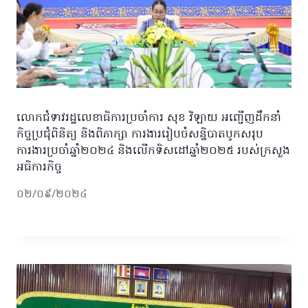
លោកជំទាវរដ្ឋលេខាធិការប្រចាំការ សុខ វិឡាយ អញ្ជើញដឹកនាំ
កិច្ចប្រជុំពិនិត្យ និងពិភាក្សា ការងាររៀបចំសន្និបាតបូកសរុប
ការងារប្រចាំឆ្នាំ២០២៤ និងលើកទិសដៅឆ្នាំ២០២៥ របស់ក្រសួង
អធិការកិច្ច
០២/០៩/២០២៤