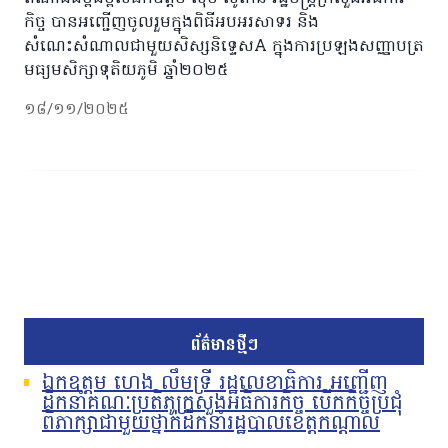
កិច្ច បានអញ្ជើញចូលរួមក្នុងពិធីអបអរសាទរ និង
សំណេះសំណាលជាមួយសិស្សនិទ្ទេសA ក្នុងការប្រឡងសញ្ញាបត្រ
មធ្យមសិក្សាទុតិយភូមិ ឆ្នាំ២០២៥
១៨/១១/២០២៥
ព័ត៌មានថ្មីៗ
ឯកឧត្តម ហេង លឹមទ្រី រដ្ឋលេខាធិការ អញ្ជើញ
ដឹកនាំគណៈប្រតិភូក្រសួងអធិការកិច្ច បើកកិច្ចប្រជុំ
ពិភាក្សាជាមួយថ្នាក់ដឹកនាំរដ្ឋបាលខេត្តកណ្តាល