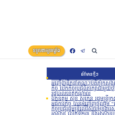
ទទួលពាក្យបណ្តឹង
ព័ត៌មានថ្មីៗ
ឯកឧត្តម ហេង លឹមទ្រី រដ្ឋលេខាធ
អញ្ជើញដឹកនាំគណៈប្រតិភូក្រសួង
កិច្ច បើកកិច្ចប្រជុំពិភាក្សាជាមួយថ្ន
រដ្ឋបាលខេត្តកណ្តាល
ឯកឧត្តម សុខ សូកេន រដ្ឋមន្រ្តីក្
អធិការកិច្ច បានអញ្ជើញចូលរួម “
កិច្ចប្រជុំរដ្ឋមន្ត្រីលើវិស័យមុខង
អាស៊ាន លើកទី២៣ និងអាស៊ានប