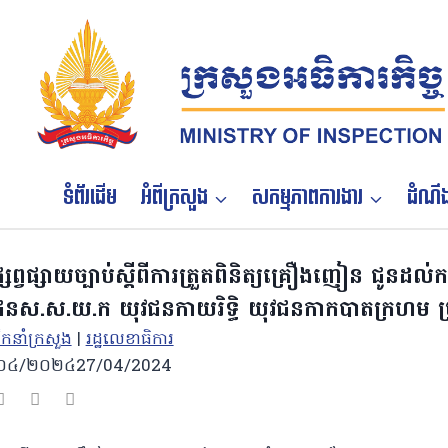
Skip
to
content
ទំព័រដើម
អំពីក្រសួង
សកម្មភាពការងារ
ដំណឹង
ផ្សព្វផ្សាយច្បាប់ស្តីពីការត្រួតពិនិត្យគ្រឿងញៀន ជូនដល់កង
ជនស.ស.យ.ក យុវជនកាយរិទ្ធិ យុវជនកាកបាតក្រហម ប្រ
ដឹកនាំក្រសួង
|
រដ្ឋលេខាធិការ
០៤/២០២៤
27/04/2024