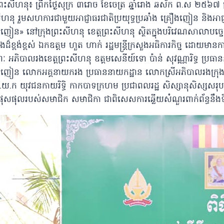
ព្រះសីហនុ៖ ព្រឹកថ្ងៃសុក្រ ៣រោច ខែចេត្រ ឆ្នាំរោង ឆស័ក ព.ស ២៥៦៧ ត្រ
ីហនុ រួមសហការជាមួយអាជ្ញាធរជាតិប្រយុទ្ធប្រឆាំង គ្រឿងញៀន និងអាជ្ញាធរខេ
ឿងញៀន»
នៅក្រុងព្រះសីហនុ ខេត្តព្រះសីហនុ ស្ថិតក្នុងបរិវេណសាលាបច្
ដ៏ខ្ពង់ខ្ពស់ ឯកឧត្តម ហួត ហាក់ រដ្ឋមន្រ្តីក្រសួងអធិការកិច្ច ដ
ៈ អភិបាលរងខេត្តព្រះសីហនុ ឧត្តមសេនីយ៍ទោ ប៉ាន់ សុវណ្ណារិទ្ធ ប្រធាន
ញៀន លោកអគ្គនាយករង ប្រធាននាយកដ្ឋាន លោកស្រីអភិបាលរងក្រុងព្រះសីហន
.ក យុវជនកាយរិទ្ធិ កាកបាទក្រហម ប្រជាពលរដ្ឋ សិស្សានុសិស្សសរុប 
ុសផុលរបស់សមាជិក​ សមាជិកា​ ជាពិសេសការឆ្លើយសំណួរពាក់ព័ន្ធនឹងទិដ