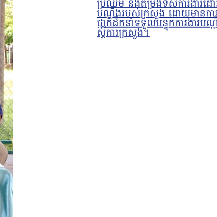
ប្រឈម និងតម្រង់ទិសការងារដោ
បណ្តឹងរបស់ក្រសួង ដោយមានការ
ថ្នាក់ដឹកនាំទទួលបន្ទុកការងារបណ្
ស្ដីការក្រសួង។