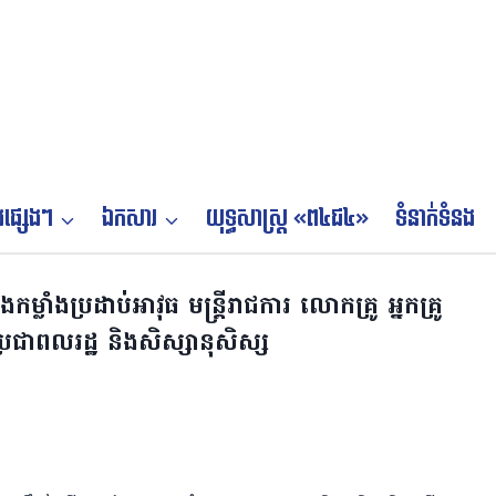
ផ្សេងៗ
ឯកសារ
យុទ្ធសាស្ត្រ «ព៤ជ៤»
ទំនាក់ទំនង
កម្លាំងប្រដាប់អាវុធ មន្រ្តីរាជការ លោកគ្រូ អ្នកគ្រូ
ជាពលរដ្ឋ និងសិស្សានុសិស្ស