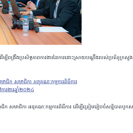
ុំដើម្បីពង្រឹងប្រសិទ្ធភាពការងារនៃការដោះស្រាយបណ្ដឹងរបស់ប្រតិភូក្រសួង
ាជិក សមាជិកា អនុគណៈកម្មការពិធីការ ដើម្បីត្រៀមរៀបចំសន្និបាតបូកស