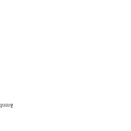
រុបលទ្ធ