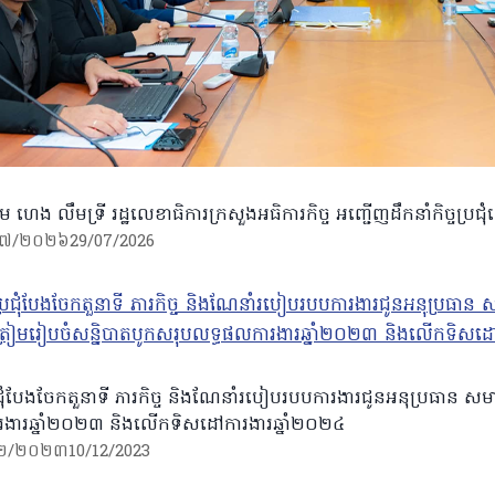
ម ហេង លឹមទ្រី រដ្ឋលេខាធិការក្រសួងអធិការកិច្ច អញ្ជើញដឹកនាំកិច្ចប្រជ
៧/២០២៦
29/07/2026
្រជុំបែងចែកតួនាទី ភារកិច្ច និងណែនាំរបៀបរបបការងារជូនអនុប្រធាន សម
ងារឆ្នាំ២០២៣ និងលើកទិសដៅការងារឆ្នាំ២០២៤
២/២០២៣
10/12/2023