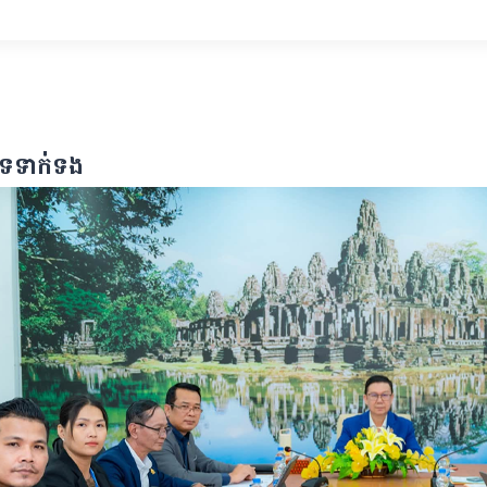
បទទាក់ទង