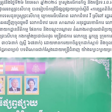
ូវនឹងថ្ងៃទី២៦ ខែមេសា ឆ្នាំ២០២៤ ក្រសួងអធិការកិច្ច និងមន្ទីរទ.រ.ព.អ
ត្តព្រះសីហនុ បានរៀបចំកម្មវិធីផ្សព្វផ្សាយច្បាប់ស្តីពី «ការត្រួតពិនិត
ចេកទេសដុនបូស្កូព្រះសីហនុ ក្រោមអធិបតីភាព លោកជំទាវ វី ស្រីពៅ រដ្ឋ
ោយមានការអញ្ជើញចូលរួមពី លោកជំទាវ សេន សាណាស់ អនុរដ្ឋលេខាធិការ ល
នាយកដ្ឋាននីតិកម្ម ផែនការ និងបណ្តុះបណ្តាល តំណាងអាជ្ញាធរជាតិប្រយុទ
ុ កងកម្លាំងប្រដាប់អាវុធ មន្រ្តីរាជការ លោកគ្រូ អ្នកគ្រូ ក្រុមកា
៣០៦នាក់ (ស្ត្រី ៦៧នាក់) ដោយមានការយកចិត្តទុកដាក់ស្តាប់ និងចូល
្ឋភាពច្បាប់​ បទពិសោធជាក់ស្តែងដោយមន្រ្តីជំនាញ​ យ៉ាងក្បោះក្បាយគ្