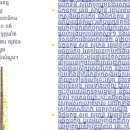
ខេត្ត
លើកទី៨ ស្តីពីកិច្ចការមុខងារស
ឯកឧត្តម ឆេង សារឿន រដ្ឋលេខាធ
្យ
ក្រសួងអធិការកិច្ច និងឯកឧត្តម នួន
លេខាធិការ
អភិបាលនៃគណៈអភិបាលខេត្តកំព
ោក គង់
អញ្ជើញដឹកនាំកិច្ចប្រជុំដើម្បីបូកស
ផលការងារប្រចាំឆមាសទី១ និង
្ធប្រឆាំង
ទិសដៅការងារឆមាសទី២ ឆ្នាំ២
រងារ យុវជន
ឯកឧត្តម សុខ សូកេន រដ្ឋមន្រ្តីក្
រួម
អធិការកិច្ច អនុប្រធានក្រុមការងា
រដ្ឋាភិបាលចុះមូលដ្ឋានខេត្តស្វា
រប់សំណួរ។
ជាប្រធានក្រុមការងាររាជរដ្ឋាភិបា
មូលដ្ឋានស្រុករមាសហែក និងលោ
ព្រមទាំងថ្នាក់ដឹកនាំក្រសួងអធិការ
នាំយកទៀនចំណាំព្រះវស្សា និងទ
ជាច្រើនមុខ ព្រមទាំងបច្ច័យ ដែល
ជ្រះថ្លារបស់ឯកឧត្តមរដ្ឋមន្រ្តី ន
ជំទាវ ប្រគេនចំពោះព្រះសង្ឃគង់ចា
វស្សាអស់កាលត្រីមាស នៅវត្តទាំង
ស្រុករមាសហែក ខេត្តស្វាយរៀង
ឯកឧត្តម សុខ សូកេន រដ្ឋមន្រ្តីក្
អធិការកិច្ច បានអញ្ជើញដឹកនាំកិច្ចប
ដើម្បីត្រួតពិនិត្យវឌ្ឍនភាព ដោះស