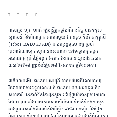
ឯកឧត្តម ហួត ហាក់ រដ្ឋមន្រ្តីក្រសួងអធិការកិច្ច បានទទួល
ស្វាគមន៍ និងពិភាក្សាការងារជាមួយ ឯកឧត្តម ទីប័រ បាឡុកឌី
(Tibor BALOGDHDI) ឯកអគ្គរដ្ឋទូតហុងគ្រីប្រចាំ
ព្រះរាជាណាចក្រកម្ពុជា និងសហការី នៅទីស្តីការក្រសួង
អធិការកិច្ច ព្រឹកថ្ងៃអង្គារ ៦រោច ខែពិសាខ ឆ្នាំរោង ឆស័ក
ព.ស.២៥៦៨ ត្រូវនឹងថ្ងៃទី២៨ ខែឧសភា ឆ្នាំ២០២៤។
ជាកិច្ចចាប់ផ្តើម ឯកឧត្តមរដ្ឋមន្រ្តី
បានសម្តែងក្ដីសោមនស្ស
រីករាយក្នុងការទទួលស្វាគមន៍ ឯកឧត្តមឯកអគ្គរដ្ឋទូត និង
សហការី មកកាន់ទីស្ដីការក្រសួង ដើម្បីជួបពិភាក្សាការងារនា
ថ្ងៃនេះ ព្រមទាំងបានកោតសរសើរចំពោះទំនាក់ទំនងការទូត
រវាងប្រទេសទាំងពីរចាប់តាំងពីឆ្នាំ១៩៥៦ មកម្ល៉េះ និងថ្លែង
អំណរគុណយ៉ាងជ្រាលជ្រៅដល់សាធារណរដ្ឋហុងគ្រីចំពោះការ