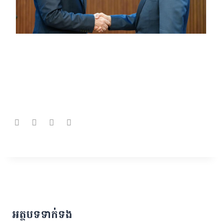
អត្ថបទទាក់ទង