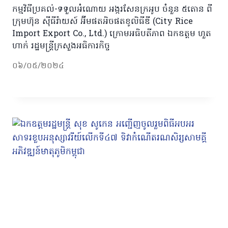
កម្មវិធីប្រគល់-ទទួលអំណោយ អង្ករសែនក្រអូប ចំនួន ៥តោន ពី
ក្រុមហ៊ុន ស៊ីធីរ៉ាយស៍ អ៊ីមផតអិចផតខូលិធីឌី (City Rice
Import Export Co., Ltd.) ក្រោមអធិបតីភាព ឯកឧត្តម ហួត
ហាក់ រដ្ឋមន្រ្តីក្រសួងអធិការកិច្ច
០៦/០៥/២០២៤