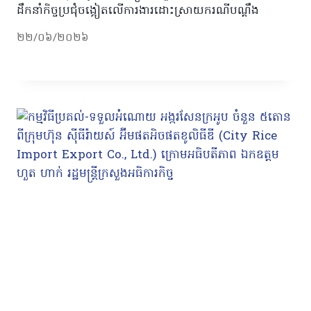
ដឹកនាំកិច្ចប្រជុំចង្អៀតលើការងារដោះស្រាយករណីបណ្ដឹង
២២/០៦/២០២៦