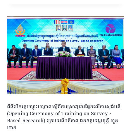
ពិធីបើកវគ្គបណ្តុះបណ្តាលស្តីពីការស្រាវជ្រាវផ្អែកលើការស្ទង់មតិ
(Opening Ceremony of Training on Survey -
Based Research) ក្រោមអធិបតីភាព ឯកឧត្តមរដ្ឋមន្ត្រី ហួត
ហាក់