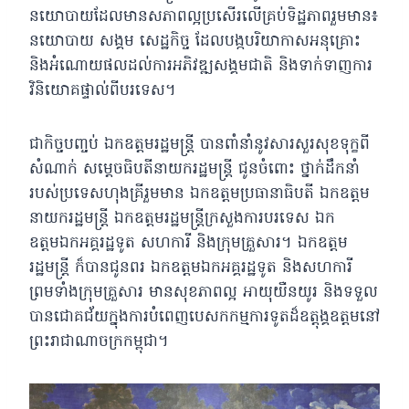
នយោបាយដែលមានសភាពល្អប្រសើរលើគ្រប់ទិដ្ឋភាពរួមមាន៖
នយោបាយ សង្គម សេដ្ឋកិច្ច ដែលបង្កបរិយាកាសអនុគ្រោះ
និងអំណោយផលដល់ការអភិវឌ្ឍសង្គមជាតិ និងទាក់ទាញការ
វិនិយោគផ្ទាល់ពីបរទេស។
ជាកិច្ចបញ្ចប់ ឯកឧត្តមរដ្ឋមន្រ្តី បានពាំនាំនូវសារសួរសុខទុក្ខពី
សំណាក់ សមេ្តចធិបតីនាយករដ្ឋមន្ត្រី ជូនចំពោះ ថ្នាក់ដឹកនាំ
របស់ប្រទេសហុងគ្រីរួមមាន ឯកឧត្តមប្រធានាធិបតី ឯកឧត្តម
នាយករដ្ឋមន្រ្តី ឯកឧត្តមរដ្ឋមន្រ្តីក្រសួងការបរទេស ឯក
ឧត្តមឯកអគ្គរដ្ឋទូត សហការី និងក្រុមគ្រួសារ។ ឯកឧត្តម
រដ្ឋមន្រ្តី ក៏បានជូនពរ ឯកឧត្តមឯកអគ្គរដ្ឋទូត និងសហការី
ព្រមទាំងក្រុមគ្រួសារ មានសុខភាពល្អ អាយុយឺនយូរ និងទទួល
បានជោគជ័យក្នុងការបំពេញបេសកកម្មការទូតដ៏ឧត្តុង្គឧត្តមនៅ
ព្រះរាជាណាចក្រកម្ពុជា។