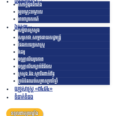
ដំណឹងផ្សេងៗ
សេចក្តីជូនដំណឹង
វគ្គបណ្តុះបណ្តាល
អាហារូបករណ៍
ឯកសារ
សន្និបាតក្រសួង
សន្ទរកថា សម្តេចនាយករដ្ឋមន្ត្រី
ផែនការយុទ្ធសាស្រ្ត
វីដេអូ
បណ្ណាល័យរូបភាព
បណ្ណាល័យច្បាប់ឌីជីថល
ក្រសួង និង ស្ថាប័នពាក់ព័ន្ធ
ប្រតិទិនឈប់សម្រាកប្រចាំឆ្នាំ
យុទ្ធសាស្ត្រ «ព៤ជ៤»
ទំនាក់ទំនង
ទទួលពាក្យបណ្តឹង