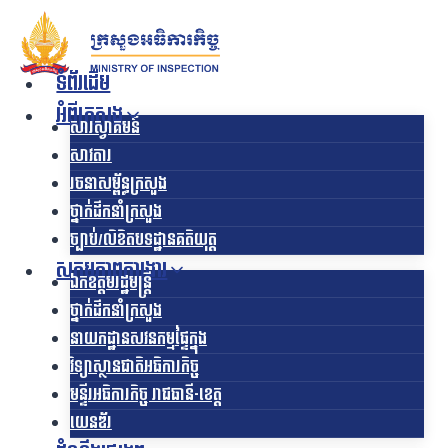
Skip
to
content
ទំព័រដើម
អំពីក្រសួង
សារស្វាគមន៍
សាវតារ
រចនាសម្ព័ន្ធក្រសួង​
ថ្នាក់ដឹកនាំក្រសួង
ច្បាប់/លិខិតបទដ្ឋានគតិយុត្ត
សកម្មភាពការងារ
ឯកឧត្ដមរដ្ឋមន្ត្រី
ថ្នាក់ដឹកនាំក្រសួង
នាយកដ្ឋានសវនកម្មផ្ទៃក្នុង
វិទ្យាស្ថានជាតិអធិការកិច្ច
មន្ទីរអធិការកិច្ច រាជធានី-ខេត្ត
យេនឌ័រ