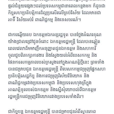
ផ្ដល់ជំនួយផ្សេងៗដល់ប្រទេសកម្ពុជានាពេលកន្លងមក ក៏ដូចជា
កិច្ចសហប្រតិបត្តិការដ៏ល្អប្រសើរលើគ្រប់វិស័យ ដែលមានជា
អាទិ៍ វិស័យអប់រំ ពាណិជ្ជកម្ម និងទេសចរណ៍។
ជាការឆ្លើយតប ឯកឧត្តមឯកអគ្គរដ្ឋទូត បានថ្លែងអំណរគុណ
យ៉ាងជ្រាលជ្រៅជូនចំពោះ ឯកឧត្តមរដ្ឋមន្រ្តី ដែលបានឆ្លៀត
ពេលវេលាដ៏មមាញឹកអនុញ្ញាតជូនឯកឧត្តម និងសហការី
ចូលជួបពិភាក្សាការងារ និងស្វែងយល់អំពីបេសកកម្ម និង
ផែនការសកម្មភាពរបស់ក្រសួងនៅក្នុងអាណត្តិថ្មីនេះ ព្រមទាំង
បានជម្រាបជូន ឯកឧត្តមរដ្ឋមន្រ្តី ពីបេសកកម្មជម្រុញផ្នែកសហ
ប្រតិបត្តិសេដ្ឋកិច្ច និងការជម្រុញវិស័យវិនិយោគ និង
ពាណិជ្ជកម្មរវាងប្រទេសកម្ពុជា និងប្រទេសហុងគ្រីក្នុង
អាណត្តិទូតរបស់ឯកឧត្តម និងស្នើសុំយោបល់ពីឯកឧត្តម
រដ្ឋមន្រ្តីការជម្រុញវិនិយោគរវាងប្រទេសទាំងពីរ។​
ជាកិច្ចបន្ត ឯកឧត្តមរដ្ឋមន្រ្តី បានជម្រាបជូនអំពីស្ថានភាព