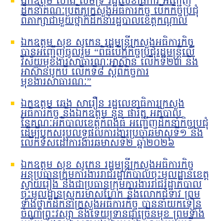
ឯកឧត្តម ហេង លឹមទ្រី រដ្ឋលេខាធិការ អញ្ជើញ
ដឹកនាំគណៈប្រតិភូក្រសួងអធិការកិច្ច បើកកិច្ចប្រជុំ
ពិភាក្សាជាមួយថ្នាក់ដឹកនាំរដ្ឋបាលខេត្តកណ្តាល
ឯកឧត្តម សុខ សូកេន រដ្ឋមន្រ្តីក្រសួងអធិការកិច្ច
បានអញ្ជើញចូលរួម “ពិធីបើកកិច្ចប្រជុំរដ្ឋមន្ត្រីលើ
វិស័យមុខងារសាធារណៈអាស៊ាន លើកទី២៣ និង
អាស៊ានបូកបី លើកទី៨ ស្តីពីកិច្ចការ
មុខងារសាធារណៈ”
ឯកឧត្តម ឆេង សារឿន រដ្ឋលេខាធិការក្រសួង
អធិការកិច្ច និងឯកឧត្តម នួន ផារ័ត្ន អភិបាល
នៃគណៈអភិបាលខេត្តកំពង់ធំ អញ្ជើញដឹកនាំកិច្ចប្រជុំ
ដើម្បីបូកសរុបលទ្ធផលការងារប្រចាំឆមាសទី១ និង
លើកទិសដៅការងារឆមាសទី២ ឆ្នាំ២០២៦
ឯកឧត្តម សុខ សូកេន រដ្ឋមន្រ្តីក្រសួងអធិការកិច្ច
អនុប្រធានក្រុមការងាររាជរដ្ឋាភិបាលចុះមូលដ្ឋានខេត្ត
ស្វាយរៀង និងជាប្រធានក្រុមការងាររាជរដ្ឋាភិបាល
ចុះមូលដ្ឋានស្រុករមាសហែក និងលោកជំទាវ ព្រម
ទាំងថ្នាក់ដឹកនាំក្រសួងអធិការកិច្ច បាននាំយកទៀន
ចំណាំព្រះវស្សា និងទេយ្យទានជាច្រើនមុខ ព្រមទាំង