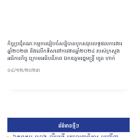
កិច្ចប្រជុំគណៈកម្មការរៀបចំសន្និបាតបូកសរុបលទ្ធផលការងារ
ឆ្នាំ២០២៣ និងលើកទិសដៅការងារឆ្នាំ២០២៤ របស់ក្រសួង
អធិការកិច្ច ក្រោមអធិបតីភាព ឯកឧត្តមរដ្ឋមន្រ្តី ហួត ហាក់
០៤/១២/២០២៣
ព័ត៌មានថ្មីៗ