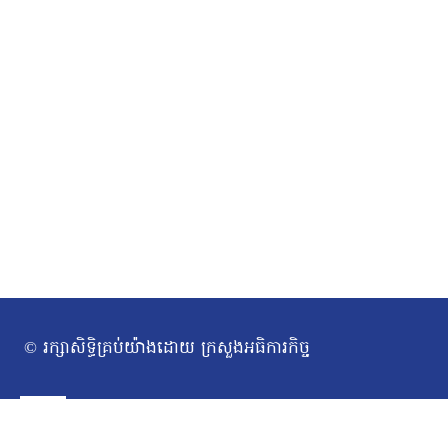
© រក្សាសិទ្ធិគ្រប់យ៉ាងដោយ ក្រសួងអធិការកិច្ច
ទំព័រដើម