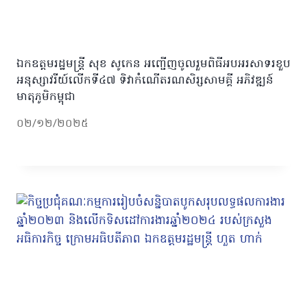
ឯកឧត្តមរដ្ឋមន្រ្តី សុខ សូកេន អញ្ជើញចូលរួមពិធីអបអរសាទរខួប
អនុស្សាវរីយ៍លើកទី៤៧ ទិវាកំណើតរណសិរ្សសាមគ្គី អភិវឌ្ឍន៍
មាតុភូមិកម្ពុជា
០២/១២/២០២៥