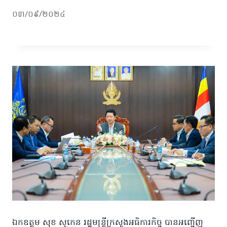
០៣/០៩/២០២៤
ឯកឧត្តម សុខ សូកេន រដ្ឋមន្រ្តីក្រសួងអធិការកិច្ច បានអញ្ជើញ