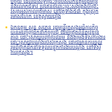
បច្ច័យ ដែលជាសទ្ធាជ្រះថ្លារបស់ឯកឧត្តមរដ្ឋមន្រ្តី
និងលោកជំទាវ ប្រគេនចំពោះព្រះសង្ឃគង់ចាំព្រះ
វស្សាអស់កាលត្រីមាស នៅវត្តទាំង៥៣ ក្នុងស្រុក
រមាសហែក ខេត្តស្វាយរៀង
ឯកឧត្តម សុខ សូកេន រដ្ឋមន្រ្តីក្រសួងអធិការកិច្ច
បានអញ្ជើញដឹកនាំកិច្ចប្រជុំ ដើម្បីត្រួតពិនិត្យវឌ្ឍន
ភាព ដោះស្រាយបញ្ហាប្រឈម និងតម្រង់ទិសការងារ
ដោះស្រាយបណ្តឹងរបស់ក្រសួង ដោយមានការចូល
រួមពីថ្នាក់ដឹកនាំទទួលបន្ទុកការងារបណ្ដឹង នៅទីស្ដី
ការក្រសួង។