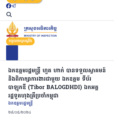
ទទួលពាក្យបណ្តឹង
ឯកឧត្តមរដ្ឋមន្រ្តី ហួត ហាក់ បានទទួលស្វាគមន៍
និងពិភាក្សាការងារជាមួយ ឯកឧត្តម ទីប័រ
បាឡុកឌី (Tibor BALOGDHDI) ឯកអគ្គ
រដ្ឋទូតហុងគ្រីប្រចាំកម្ពុជា
ឯកឧត្ដមរដ្ឋមន្ត្រី
២៨/០៥/២០២៤