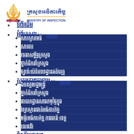
Skip
to
content
ទំព័រដើម
អំពីក្រសួង
សារស្វាគមន៍
សាវតារ
រចនាសម្ព័ន្ធក្រសួង​
ថ្នាក់ដឹកនាំក្រសួង
ច្បាប់/លិខិតបទដ្ឋានគតិយុត្ត
សកម្មភាពការងារ
ឯកឧត្ដមរដ្ឋមន្ត្រី
ថ្នាក់ដឹកនាំក្រសួង
នាយកដ្ឋានសវនកម្មផ្ទៃក្នុង
វិទ្យាស្ថានជាតិអធិការកិច្ច
មន្ទីរអធិការកិច្ច រាជធានី-ខេត្ត
យេនឌ័រ