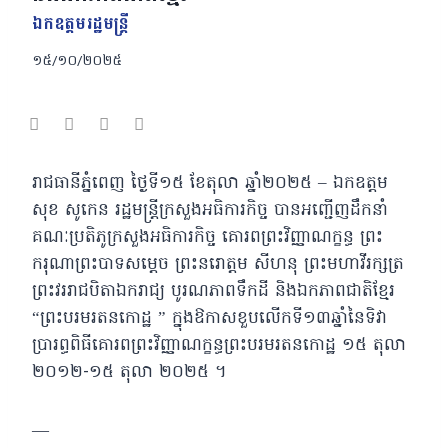
ឯកឧត្ដមរដ្ឋមន្ត្រី
១៥/១០/២០២៥
រាជធានីភ្នំពេញ ថ្ងៃទី១៥ ខែតុលា ឆ្នាំ២០២៥ – ឯកឧត្តម
សុខ សូកេន រដ្ឋមន្រ្តីក្រសួងអធិការកិច្ច បានអញ្ជើញដឹកនាំ
គណៈប្រតិភូក្រសួងអធិការកិច្ច គោរពព្រះវិញ្ញាណក្ខន្ធ
ព្រះ
ករុណាព្រះបាទសម្តេច ព្រះនរោត្តម សីហនុ ព្រះមហាវីរក្សត្រ
ព្រះវររាជបិតាឯករាជ្យ បូរណភាពទឹកដី និងឯកភាពជាតិខ្មែរ
“ព្រះបរមរតនកោដ្ឋ ” ក្នុងឱកាសខួបលើកទី១៣ឆ្នាំនៃទិវា
ប្រារព្ធពិធីគោរពព្រះវិញ្ញាណក្ខន្ធព្រះបរមរតនកោដ្ឋ ១៥ តុលា
២០១២-១៥ តុលា ២០២៥ ។
—