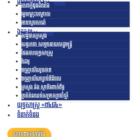
ដំណឹងផ្សេងៗ
សេចក្តីជូនដំណឹង
វគ្គបណ្តុះបណ្តាល
អាហារូបករណ៍
ឯកសារ
សន្និបាតក្រសួង
សន្ទរកថា សម្តេចនាយករដ្ឋមន្ត្រី
ផែនការយុទ្ធសាស្រ្ត
វីដេអូ
បណ្ណាល័យរូបភាព
បណ្ណាល័យច្បាប់ឌីជីថល
ក្រសួង និង ស្ថាប័នពាក់ព័ន្ធ
ប្រតិទិនឈប់សម្រាកប្រចាំឆ្នាំ
យុទ្ធសាស្ត្រ «ព៤ជ៤»
ទំនាក់ទំនង
ទទួលពាក្យបណ្តឹង