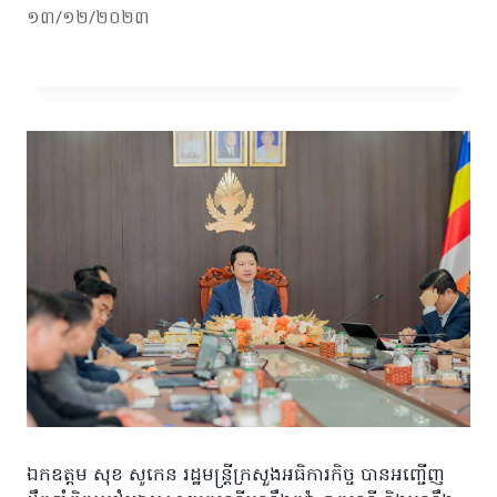
១៣/១២/២០២៣
ឯកឧត្តម សុខ សូកេន រដ្ឋមន្រ្តីក្រសួងអធិការកិច្ច បានអញ្ជើញ