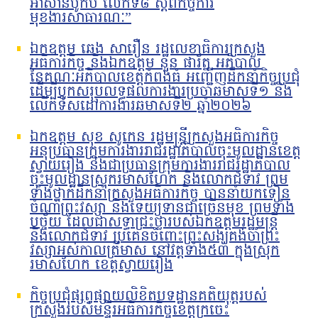
អាស៊ានបូកបី លើកទី៨ ស្តីពីកិច្ចការ
មុខងារសាធារណៈ”
ឯកឧត្តម ឆេង សារឿន រដ្ឋលេខាធិការក្រសួង
អធិការកិច្ច និងឯកឧត្តម នួន ផារ័ត្ន អភិបាល
នៃគណៈអភិបាលខេត្តកំពង់ធំ អញ្ជើញដឹកនាំកិច្ចប្រជុំ
ដើម្បីបូកសរុបលទ្ធផលការងារប្រចាំឆមាសទី១ និង
លើកទិសដៅការងារឆមាសទី២ ឆ្នាំ២០២៦
ឯកឧត្តម សុខ សូកេន រដ្ឋមន្រ្តីក្រសួងអធិការកិច្ច
អនុប្រធានក្រុមការងាររាជរដ្ឋាភិបាលចុះមូលដ្ឋានខេត្ត
ស្វាយរៀង និងជាប្រធានក្រុមការងាររាជរដ្ឋាភិបាល
ចុះមូលដ្ឋានស្រុករមាសហែក និងលោកជំទាវ ព្រម
ទាំងថ្នាក់ដឹកនាំក្រសួងអធិការកិច្ច បាននាំយកទៀន
ចំណាំព្រះវស្សា និងទេយ្យទានជាច្រើនមុខ ព្រមទាំង
បច្ច័យ ដែលជាសទ្ធាជ្រះថ្លារបស់ឯកឧត្តមរដ្ឋមន្រ្តី
និងលោកជំទាវ ប្រគេនចំពោះព្រះសង្ឃគង់ចាំព្រះ
វស្សាអស់កាលត្រីមាស នៅវត្តទាំង៥៣ ក្នុងស្រុក
រមាសហែក ខេត្តស្វាយរៀង
កិច្ចប្រជុំផ្សព្វផ្សាយលិខិតបទដ្ឋានគតិយុត្តរបស់
ក្រសួងរបស់មន្ទីរអធិការកិច្ចខេត្តក្រចេះ