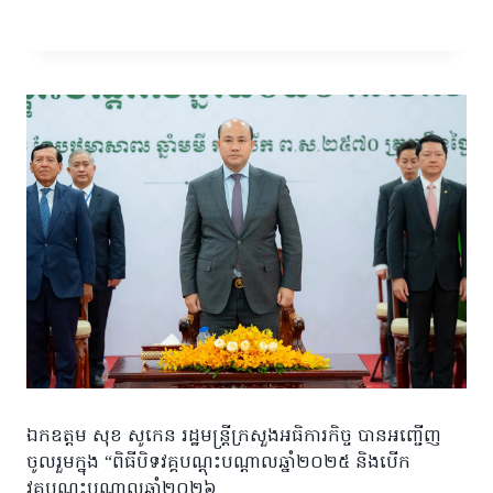
ឯកឧត្តម សុខ សូកេន រដ្ឋមន្រ្តីក្រសួងអធិការកិច្ច បានអញ្ជើញ
ចូលរួមក្នុង “ពិធីបិទវគ្គបណ្តុះបណ្តាលឆ្នាំ២០២៥ និងបើក
វគ្គបណ្តុះបណ្តាលឆ្នាំ២០២៦