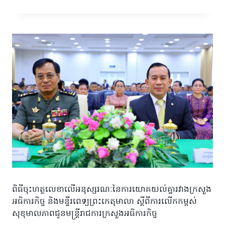
ពិធីចុះហត្ថលេខាលើអនុស្សរណៈនៃការយោគយល់គ្នារវាងក្រសួង
អធិការកិច្ច និងមន្ទីរពេទ្យព្រះកេតុមាលា ស្តីពីការលើកកម្ពស់
សុខុមាលភាពជូនមន្ត្រីរាជការក្រសួងអធិការកិច្ច