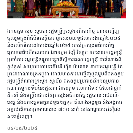
ឯកឧត្តម សុខ សូកេន រដ្ឋមន្រ្តីក្រសួងអធិការកិច្ច បានអញ្ជើញ
ចូលរួមក្នុងពិធីបិទសន្និបាតបូកសរុបលទ្ធផលការងារឆ្នាំ២០២៤
និងលើកទិសដៅការងារឆ្នាំ២០២៥ របស់ក្រសួងអធិការកិច្ច
ក្រោមអធិបតីភាពរបស់ ឯកឧត្តម វង្សី វិស្សុត ឧបនាយករដ្ឋមន្រ្តី
ប្រចាំការ រដ្ឋមន្រ្តីទទួលបន្ទុកទីស្តីការគណៈរដ្ឋមន្រ្តី ជាតំណាងដ៏
ខ្ពង់ខ្ពស់ សម្តេចមហាបវរធិបតី ហ៊ុន ម៉ាណែត នាយករដ្ឋមន្ត្រី នៃ
ព្រះរាជាណាចក្រកម្ពុជា ដោយមានការអញ្ជើញចូលរួមពីឯកឧត្តម
រដ្ឋមន្រ្តីតំណាងក្រសួង-ស្ថាប័ន ឯកឧត្តមប្រធាននិងអនុប្រធាន
គណៈកម្មការទី១នៃរដ្ឋសភា ឯកឧត្តម លោកជំទាវ ដែលជាថ្នាក់
ដឹកនាំ និងមន្ត្រីរាជការនៃក្រសួងអធិការកិច្ច រដ្ឋបាល រាជធានី-
ខេត្ត និងឯកឧត្តមអគ្គរាជទូត/រដ្ឋទូត តំណាងអង្គទូត និងអង្គការ
អន្តរជាតិនានាប្រមាណជាង ៧០០ នាក់ នៅសណ្ឋាគាររ៉េស៊ីដង់
សុខាភ្នំពេញ។
០៩/០៥/២០២៥