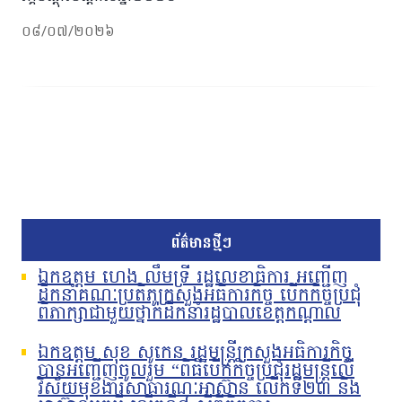
០៨/០៧/២០២៦
ព័ត៌មានថ្មីៗ
ឯកឧត្តម ហេង លឹមទ្រី រដ្ឋលេខាធិការ អញ្ជើញ
ដឹកនាំគណៈប្រតិភូក្រសួងអធិការកិច្ច បើកកិច្ចប្រជុំ
ពិភាក្សាជាមួយថ្នាក់ដឹកនាំរដ្ឋបាលខេត្តកណ្តាល
ឯកឧត្តម សុខ សូកេន រដ្ឋមន្រ្តីក្រសួងអធិការកិច្ច
បានអញ្ជើញចូលរួម “ពិធីបើកកិច្ចប្រជុំរដ្ឋមន្ត្រីលើ
វិស័យមុខងារសាធារណៈអាស៊ាន លើកទី២៣ និង