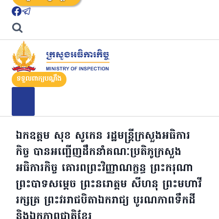
ទទួលពាក្យបណ្តឹង
ឯកឧត្តម សុខ សូកេន រដ្ឋមន្រ្តីក្រសួងអធិការ
កិច្ច បានអញ្ជើញដឹកនាំគណៈប្រតិភូក្រសួង
អធិការកិច្ច គោរពព្រះវិញ្ញាណក្ខន្ធ ព្រះករុណា
ព្រះបាទសម្តេច ព្រះនរោត្តម សីហនុ ព្រះមហាវី
រក្សត្រ ព្រះវររាជបិតាឯករាជ្យ បូរណភាពទឹកដី
និងឯកភាពជាតិខ្មែរ