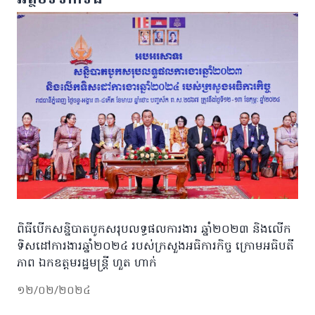
ពិធីបើកសន្និបាតបូកសរុបលទ្ធផលការងារ ឆ្នាំ២០២៣ និងលើក
ទិសដៅការងារឆ្នាំ២០២៤ របស់ក្រសួងអធិការកិច្ច ក្រោមអធិបតី
ភាព ឯកឧត្តមរដ្ឋមន្ត្រី ហួត ហាក់
១២/០២/២០២៤