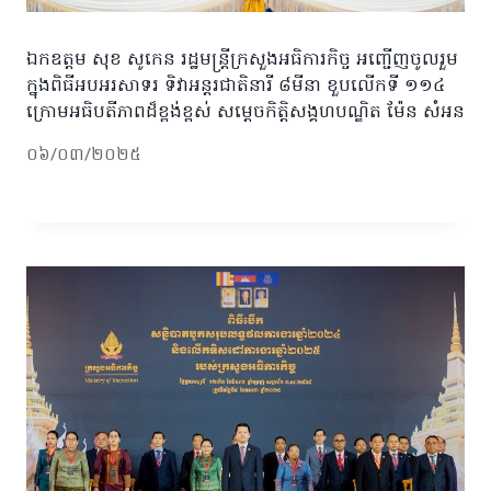
ឯកឧត្តម សុខ សូកេន រដ្ឋមន្រ្តីក្រសួងអធិការកិច្ច អញ្ជើញចូលរួម
ក្នុងពិធីអបអរសាទរ ទិវាអន្តរជាតិនារី ៨មីនា ខួបលើកទី ១១៤
ក្រោមអធិបតីភាពដ៏ខ្ពង់ខ្ពស់ សម្តេចកិត្តិសង្គហបណ្ឌិត ម៉ែន សំអន
០៦/០៣/២០២៥