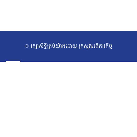
© រក្សាសិទ្ធិគ្រប់យ៉ាងដោយ ក្រសួងអធិការកិច្ច
ទំព័រដើម
Toggle
អំពីក្រសួង
សារស្វាគមន៍
child
សាវតារ
menu
រចនាសម្ព័ន្ធក្រសួង​
ថ្នាក់ដឹកនាំក្រសួង
ច្បាប់/លិខិតបទដ្ឋានគតិយុត្ត
Toggle
សកម្មភាពការងារ
ឯកឧត្ដមរដ្ឋមន្ត្រី
child