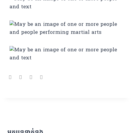
អត្ថបទទាក់ទង