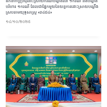
ដឹកនាំកិច្ចប្រជុំដោះស្រាយករណីបណ្ដឹងតវ៉ា ១ករណី និងបណ្ដឹង
បរិហារ ១ករណី ដែលជាផ្នែកមួយនៃយន្ដការដោះស្រាយបណ្ដឹង
ស្របតាមយុទ្ធសាស្ត្រ «ព៤ជ៤»
១៤/១០/២០២៥