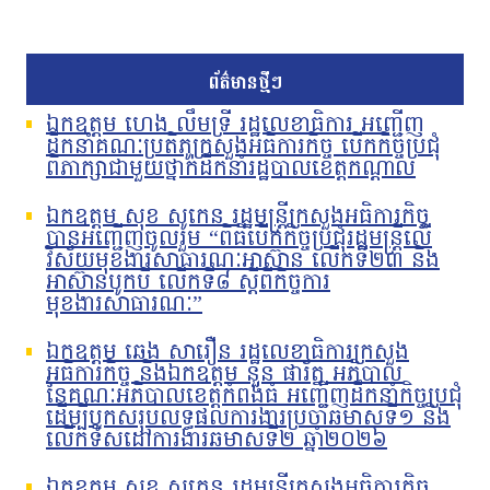
ព័ត៌មានថ្មីៗ
ឯកឧត្តម ហេង លឹមទ្រី រដ្ឋលេខាធិការ អញ្ជើញ
ដឹកនាំគណៈប្រតិភូក្រសួងអធិការកិច្ច បើកកិច្ចប្រជុំ
ពិភាក្សាជាមួយថ្នាក់ដឹកនាំរដ្ឋបាលខេត្តកណ្តាល
ឯកឧត្តម សុខ សូកេន រដ្ឋមន្រ្តីក្រសួងអធិការកិច្ច
បានអញ្ជើញចូលរួម “ពិធីបើកកិច្ចប្រជុំរដ្ឋមន្ត្រីលើ
វិស័យមុខងារសាធារណៈអាស៊ាន លើកទី២៣ និង
អាស៊ានបូកបី លើកទី៨ ស្តីពីកិច្ចការ
មុខងារសាធារណៈ”
ឯកឧត្តម ឆេង សារឿន រដ្ឋលេខាធិការក្រសួង
អធិការកិច្ច និងឯកឧត្តម នួន ផារ័ត្ន អភិបាល
នៃគណៈអភិបាលខេត្តកំពង់ធំ អញ្ជើញដឹកនាំកិច្ចប្រជុំ
ដើម្បីបូកសរុបលទ្ធផលការងារប្រចាំឆមាសទី១ និង
លើកទិសដៅការងារឆមាសទី២ ឆ្នាំ២០២៦
ឯកឧត្តម សុខ សូកេន រដ្ឋមន្រ្តីក្រសួងអធិការកិច្ច