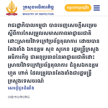
Skip
ទទួលពាក្យបណ្តឹង
to
content
រាជរដ្ឋាភិបាលកម្ពុជា បានចេញសេចក្តីសម្រេច
ស្តីពីការកែសម្រួលសមាសភាពអាជ្ញាធរជាតិ
ដោះស្រាយវិវាទក្រៅប្រព័ន្ធតុលាការ ដោយបាន
តែងតាំង ឯកឧត្តម សុខ សូកេន រដ្ឋមន្ត្រីក្រសួង
អធិការកិច្ច ជាអនុប្រធាននៃអាជ្ញាធរជាតិដោះ
ស្រាយវិវាទក្រៅប្រព័ន្ធតុលាការ ជំនួសឯកឧត្តម
ហួត ហាក់ ដែលត្រូវបានតែងតាំងជារដ្ឋមន្ត្រី
ក្រសួងទេសចរណ៍
សេចក្តីជូនដំណឹង
០៧/១០/២០២៤