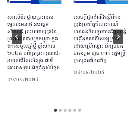
សារលិខិតថ្វាយព្រះពរស
សេចក្តីជូនដំណឹងស្ដីពីការ
ម្តេចបរមនាថ នរោត្តម
ប្រុងប្រយ័ត្នចំពោះករណី
សីហមុនី ព្រះមហាក្សត្រ​នៃ
មានជនខិលខូចបានក្លែងបន្លំ
ព្រះរាជាណាចក្រកម្ពុជា​​ ក្នុង
បង្កើតគណនីតេឡេក្រាម
ឱកាសចូលឆ្នាំថ្មី ឆ្នាំសកល
ដោយប្រើឈ្មោះ និងរូបថត
២០២៤ បពិត្រព្រះករុណាជា
ឯកឧត្ដម ហួត ហាក់ រដ្ឋមន្ត្រី
អម្ចាស់ជីវិតលើត្បូង ជាទី
ក្រសួងអធិការកិច្ច
គោរពសក្ការៈដ៍ខ្ពង់ខ្ពស់បំផុត
២៨/០៨/២០២៤
០១/០១/២០២៤