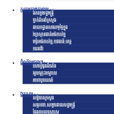
សកម្មភាពការងារ
ឯកឧត្ដមរដ្ឋមន្ត្រី
ថ្នាក់ដឹកនាំក្រសួង
នាយកដ្ឋានសវនកម្មផ្ទៃក្នុង
វិទ្យាស្ថានជាតិអធិការកិច្ច
មន្ទីរអធិការកិច្ច រាជធានី-ខេត្ត
យេនឌ័រ
ដំណឹងផ្សេងៗ
សេចក្តីជូនដំណឹង
វគ្គបណ្តុះបណ្តាល
អាហារូបករណ៍
ឯកសារ
សន្និបាតក្រសួង
សន្ទរកថា សម្តេចនាយករដ្ឋមន្ត្រី
ផែនការយុទ្ធសាស្រ្ត