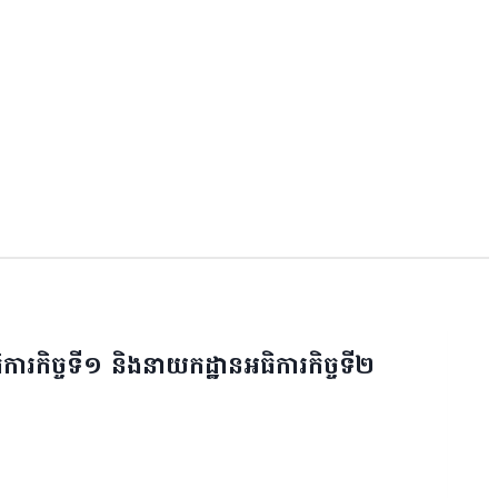
ធិការកិច្ចទី១ និងនាយកដ្ឋានអធិការកិច្ចទី២