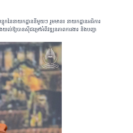
ទួលបន្ទុកនៃនាយកដ្ឋាននីមួយៗ រួមមាន៖ នាយកដ្ឋានអធិការ
ងយល់ឱ្យបានស៊ីជម្រៅអំពីវឌ្ឍនភាពការងារ និងបញ្ហា