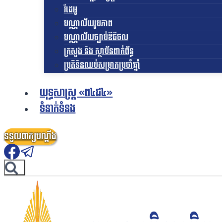
វីដេអូ
បណ្ណាល័យរូបភាព
បណ្ណាល័យច្បាប់ឌីជីថល
ក្រសួង និង ស្ថាប័នពាក់ព័ន្ធ
ប្រតិទិនឈប់សម្រាកប្រចាំឆ្នាំ
យុទ្ធសាស្ត្រ «ព៤ជ៤»
ទំនាក់ទំនង
ទទួលពាក្យបណ្តឹង