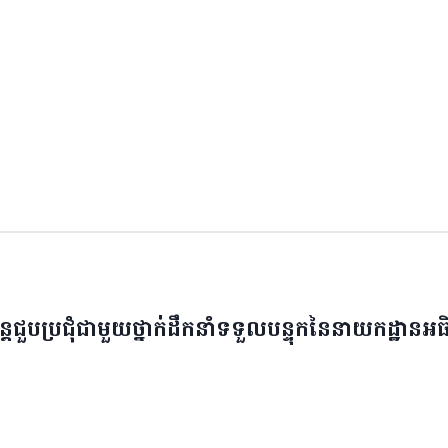
បន្តជួបប្រជុំជាមួយថ្នាក់ដឹកនាំទទួលបន្ទុកនៃនាយកដ្ឋានអ