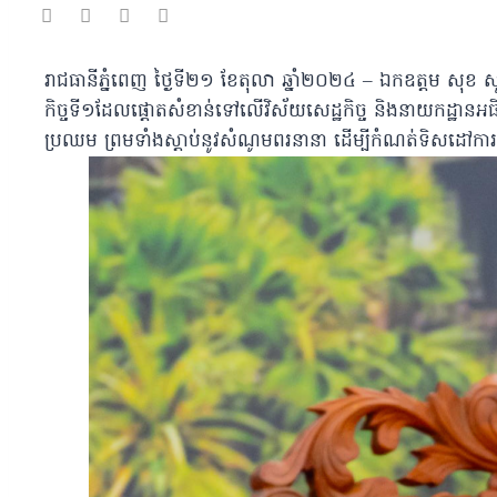
រាជធានីភ្នំពេញ ថ្ងៃទី២១ ខែតុលា ឆ្នាំ២០២៤ – ឯកឧត្តម សុខ សូកេ
កិច្ចទី១ដែលផ្ដោតសំខាន់ទៅលើវិស័យសេដ្ឋកិច្ច និងនាយកដ្ឋានអ
ប្រឈម ព្រមទាំងស្ដាប់នូវសំណូមពរនានា ដើម្បីកំណត់ទិសដៅការ