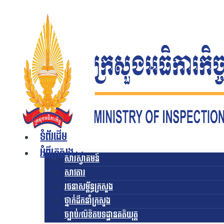
Skip
to
content
ទំព័រដើម
អំពីក្រសួង
សារស្វាគមន៍
សាវតារ
រចនាសម្ព័ន្ធក្រសួង​
ថ្នាក់ដឹកនាំក្រសួង
ច្បាប់/លិខិតបទដ្ឋានគតិយុត្ត