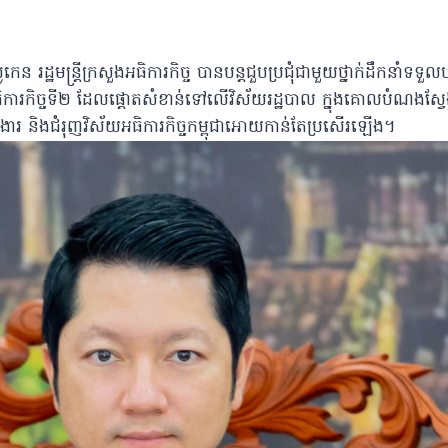
ន រដ្ឋមន្ត្រីក្រសួងអធិការកិច្ច បានបន្តជួបប្រជុំជាមួយថ្នាក់ដឹកនាំទ
ធិការកិច្ចទី២ ដែលផ្ដោតសំខាន់ទៅលើវិស័យរដ្ឋបាល ក្នុងគោលបំណងស្វែ
ងារ និងជំរុញវិស័យអធិការកិច្ចកម្ពុជាអោយកាន់តែប្រសើរឡើង។