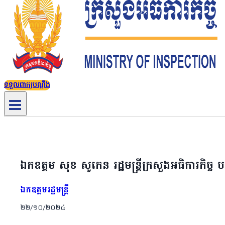
ទទួលពាក្យបណ្តឹង
ឯកឧត្តម សុខ សូកេន រដ្ឋមន្ត្រីក្រសួងអធិការកិច្ច 
ឯកឧត្ដមរដ្ឋមន្ត្រី
២២/១០/២០២៤