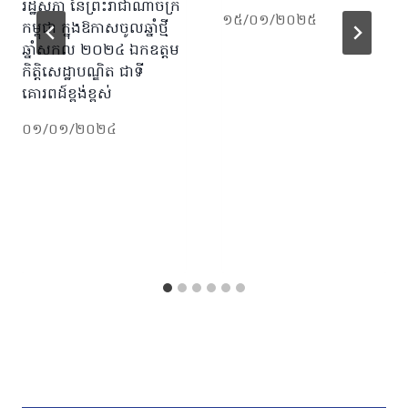
រដ្ឋសភា នៃព្រះរាជាណាចក្រ
១៥/០១/២០២៥
កម្ពុជា ​ក្នុងឱកាសចូលឆ្នាំថ្មី
ឆ្នាំសកល ២០២៤ ឯកឧត្តម
កិត្តិសេដ្ឋាបណ្ឌិត ជាទី
គោរពដ៍ខ្ពង់ខ្ពស់
០១/០១/២០២៤