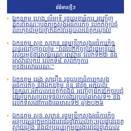
ព័ត៌មានថ្មីៗ
ឯកឧត្តម ហេង លឹមទ្រី រដ្ឋលេខាធិការ អញ្ជើញ
ដឹកនាំគណៈប្រតិភូក្រសួងអធិការកិច្ច បើកកិច្ចប្រជុំ
ពិភាក្សាជាមួយថ្នាក់ដឹកនាំរដ្ឋបាលខេត្តកណ្តាល
ឯកឧត្តម សុខ សូកេន រដ្ឋមន្រ្តីក្រសួងអធិការកិច្ច
បានអញ្ជើញចូលរួម “ពិធីបើកកិច្ចប្រជុំរដ្ឋមន្ត្រីលើ
វិស័យមុខងារសាធារណៈអាស៊ាន លើកទី២៣ និង
អាស៊ានបូកបី លើកទី៨ ស្តីពីកិច្ចការ
មុខងារសាធារណៈ”
ឯកឧត្តម ឆេង សារឿន រដ្ឋលេខាធិការក្រសួង
អធិការកិច្ច និងឯកឧត្តម នួន ផារ័ត្ន អភិបាល
នៃគណៈអភិបាលខេត្តកំពង់ធំ អញ្ជើញដឹកនាំកិច្ចប្រជុំ
ដើម្បីបូកសរុបលទ្ធផលការងារប្រចាំឆមាសទី១ និង
លើកទិសដៅការងារឆមាសទី២ ឆ្នាំ២០២៦
ឯកឧត្តម សុខ សូកេន រដ្ឋមន្រ្តីក្រសួងអធិការកិច្ច
អនុប្រធានក្រុមការងាររាជរដ្ឋាភិបាលចុះមូលដ្ឋានខេត្ត
ស្វាយរៀង និងជាប្រធានក្រុមការងាររាជរដ្ឋាភិបាល