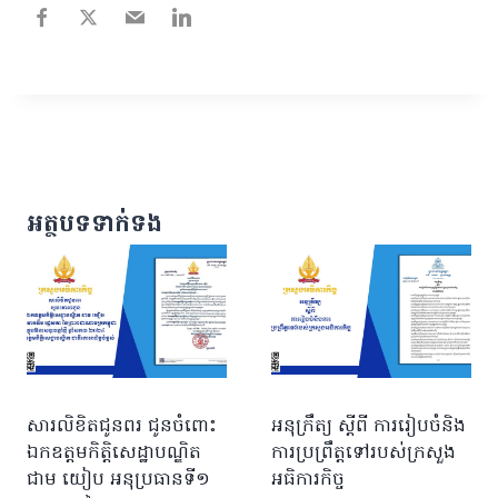
អត្ថបទទាក់ទង
សារលិខិតជូនពរ ​ជូនចំពោះ
អនុក្រឹត្យ ស្តីពី ការរៀបចំនិង
ឯកឧត្តមកិត្តិសេដ្ឋាបណ្ឌិត
ការប្រព្រឹត្តទៅរបស់ក្រសួង
ជាម យៀប អនុប្រធានទី១
អធិការកិច្ច