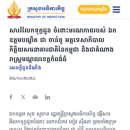
Skip
ទទួលពាក្យបណ្តឹង
to
content
សាររំលែកទុក្ខជូន ចំពោះមរណភាពរបស់ ឯក
ឧត្តមបណ្ឌិត ជា ចាន់តូ អគ្គទេសាភិបាល
កិត្តិយសធនាគារជាតិនៃកម្ពុជា និងជាតំណាង
រាស្រ្តមណ្ឌលខេត្តកំពង់ធំ
សេចក្តីជូនដំណឹង
២៦/១០/២០២៤
ឯកឧត្ដម សុខ សូកេន រដ្ឋមន្ត្រីក្រសួងអធិការកិច្ច ផ្ញើសារ
រំលែកទុក្ខជូនចំពោះ លោកជំទាវ ខៀវ ស៊ីណា ព្រមទាំងក្រុម
គ្រួសារ និងជូនចំពោះលោកជំទាវ ជា សិរី អគ្គទេសាភិបាល