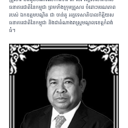
ធនាគារជាតិនៃកម្ពុជា ព្រមទាំងក្រុមគ្រួសារ ចំពោះមរណភាព
របស់ ឯកឧត្តមបណ្ឌិត ជា ចាន់តូ អគ្គទេសាភិបាលកិត្តិយស
ធនាគារជាតិនៃកម្ពុជា និងជាតំណាងរាស្រ្តមណ្ឌលខេត្តកំពង់
ធំ។