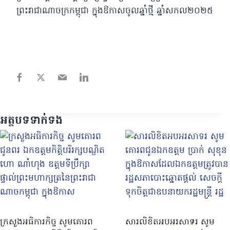
ព្រះរាជាណាចក្រកម្ពុជា ក្នុងឱកាសចូលឆ្នាំថ្មី ឆ្នាំសកល២០២៥
អត្ថបទទាក់ទង
ក្រសួងអធិការកិច្ច សូមគោរព
សារលិខិតអបអរសាទរ សូម