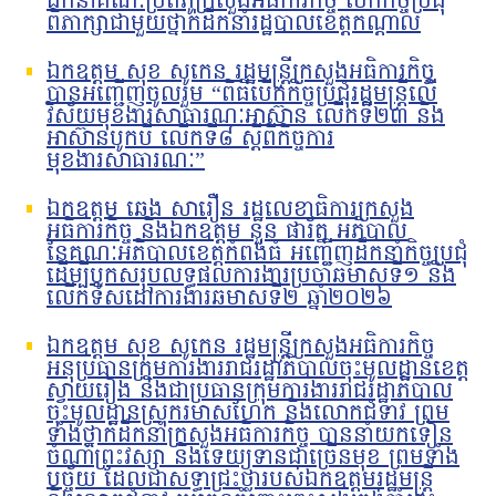
ដឹកនាំគណៈប្រតិភូក្រសួងអធិការកិច្ច បើកកិច្ចប្រជុំ
ពិភាក្សាជាមួយថ្នាក់ដឹកនាំរដ្ឋបាលខេត្តកណ្តាល
ឯកឧត្តម សុខ សូកេន រដ្ឋមន្រ្តីក្រសួងអធិការកិច្ច
បានអញ្ជើញចូលរួម “ពិធីបើកកិច្ចប្រជុំរដ្ឋមន្ត្រីលើ
វិស័យមុខងារសាធារណៈអាស៊ាន លើកទី២៣ និង
អាស៊ានបូកបី លើកទី៨ ស្តីពីកិច្ចការ
មុខងារសាធារណៈ”
ឯកឧត្តម ឆេង សារឿន រដ្ឋលេខាធិការក្រសួង
អធិការកិច្ច និងឯកឧត្តម នួន ផារ័ត្ន អភិបាល
នៃគណៈអភិបាលខេត្តកំពង់ធំ អញ្ជើញដឹកនាំកិច្ចប្រជុំ
ដើម្បីបូកសរុបលទ្ធផលការងារប្រចាំឆមាសទី១ និង
លើកទិសដៅការងារឆមាសទី២ ឆ្នាំ២០២៦
ឯកឧត្តម សុខ សូកេន រដ្ឋមន្រ្តីក្រសួងអធិការកិច្ច
អនុប្រធានក្រុមការងាររាជរដ្ឋាភិបាលចុះមូលដ្ឋានខេត្ត
ស្វាយរៀង និងជាប្រធានក្រុមការងាររាជរដ្ឋាភិបាល
ចុះមូលដ្ឋានស្រុករមាសហែក និងលោកជំទាវ ព្រម
ទាំងថ្នាក់ដឹកនាំក្រសួងអធិការកិច្ច បាននាំយកទៀន
ចំណាំព្រះវស្សា និងទេយ្យទានជាច្រើនមុខ ព្រមទាំង
បច្ច័យ ដែលជាសទ្ធាជ្រះថ្លារបស់ឯកឧត្តមរដ្ឋមន្រ្តី