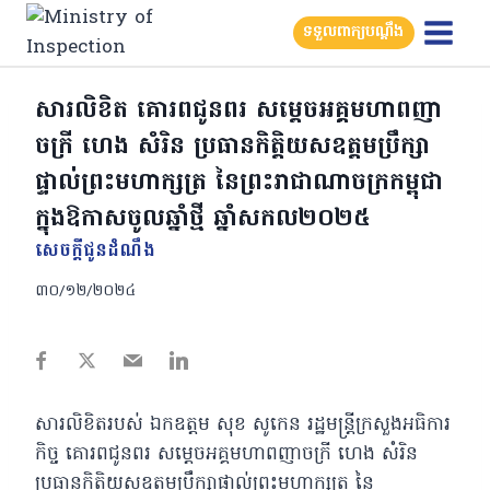
Skip
ទទួលពាក្យបណ្តឹង
to
content
សារលិខិត គោរពជូនពរ សម្ដេចអគ្គមហាពញា
ចក្រី ហេង សំរិន ប្រធានកិត្តិយសឧត្តមប្រឹក្សា
ផ្ទាល់ព្រះមហាក្សត្រ នៃព្រះរាជាណាចក្រកម្ពុជា
ក្នុងឱកាសចូលឆ្នាំថ្មី ឆ្នាំសកល២០២៥
សេចក្តីជូនដំណឹង
៣០/១២/២០២៤
សារលិខិតរបស់ ឯកឧត្តម សុខ សូកេន រដ្ឋមន្រ្តីក្រសួងអធិការ
កិច្ច គោរពជូនពរ សម្ដេចអគ្គមហាពញាចក្រី ហេង សំរិន
ប្រធានកិត្តិយសឧត្តមប្រឹក្សាផ្ទាល់ព្រះមហាក្សត្រ នៃ