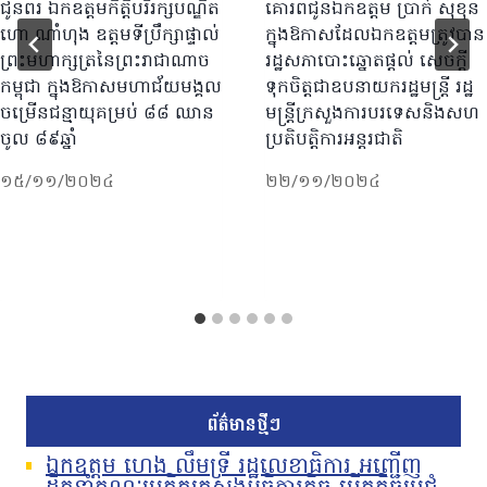
ជូនពរ ឯកឧត្តមកិត្តិបរិរក្សបណ្ឌិត
គោរពជូនឯកឧត្តម ប្រាក់ សុខុន
ហោ ណាំហុង ឧត្តមទីប្រឹក្សាផ្ទាល់
ក្នុងឱកាសដែលឯកឧត្តមត្រូវបាន
ព្រះមហាក្សត្រនៃព្រះរាជាណាច
រដ្ឋសភាបោះឆ្នោតផ្តល់ សេចក្តី
កម្ពុជា ក្នុងឱកាសមហាជ័យមង្គល
ទុកចិត្តជាឧបនាយករដ្ឋមន្ត្រី រដ្ឋ
ចម្រើនជន្មាយុគម្រប់ ៨៨ ឈាន
មន្ត្រីក្រសួងការបរទេសនិងសហ
ចូល ៨៩ឆ្នាំ
ប្រតិបត្តិការអន្តរជាតិ
១៥/១១/២០២៤
២២/១១/២០២៤
ព័ត៌មានថ្មីៗ
ឯកឧត្តម ហេង លឹមទ្រី រដ្ឋលេខាធិការ អញ្ជើញ