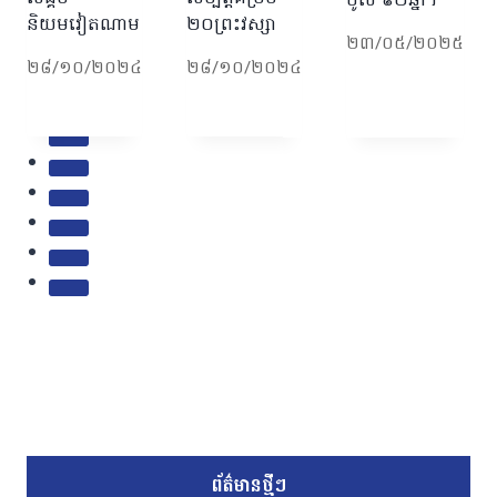
ចូល ៩២ឆ្នាំ។
និយមវៀតណាម
២០ព្រះវស្សា
២៣/០៥/២០២៥
២៨/១០/២០២៤
២៨/១០/២០២៤
ព័ត៌មានថ្មីៗ