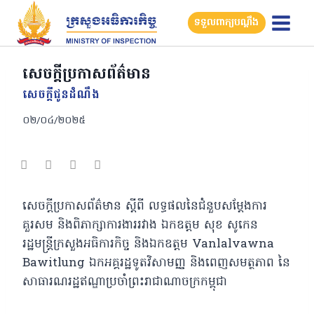
Skip
ទទួលពាក្យបណ្តឹង
to
content
សេចក្ដីប្រកាសព័ត៌មាន
សេចក្តីជូនដំណឹង
០២/០៤/២០២៥
សេចក្ដីប្រកាសព័ត៌មាន ស្ដីពី លទ្ធផលនៃជំនួបសម្ដែងការ
គួរសម និងពិភាក្សាការងាររវាង ឯកឧត្តម សុខ សូកេន
រដ្ឋមន្រ្តីក្រសួងអធិការកិច្ច និងឯកឧត្តម Vanlalvawna
Bawitlung ឯកអគ្គរដ្ឋទូតវិសាមញ្ញ និងពេញសមត្ថភាព នៃ
សាធារណរដ្ឋឥណ្ឌាប្រចាំព្រះរាជាណាចក្រកម្ពុជា