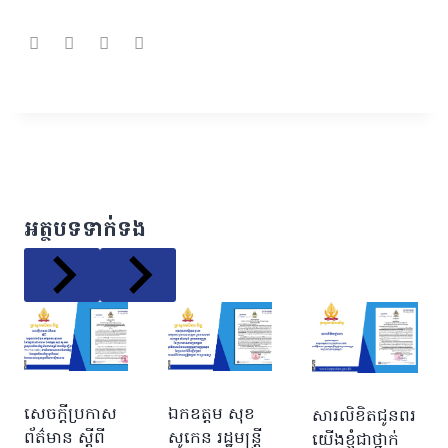
អត្ថបទទាក់ទង
សេចក្ដីប្រកាស
ឯកឧត្តម សុខ
សារលិខិតជូនពរ
ព័ត៌មាន ស្ដីពី
សូកេន រដ្ឋមន្ត្រី
យើងខ្ញុំជាថ្នាក់