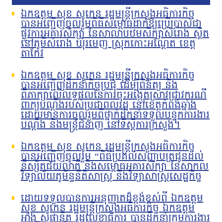
ឯកឧត្តម សុខ សូកេន រដ្ឋមន្រ្តីក្រសួងអធិការកិច្ច
បានអញ្ជើញចូលរួមពិធីសម្ពោធដាក់ឱ្យប្រើប្រាស់ជា
ផ្លូវការអគារសិក្សា នៃសាលាបឋមសិក្សាសំរោង ស្ថិត
នៅភូមិសំរោង ឃុំរមេញ ស្រុកកោះអណ្ដែត ខេត្ត
តាកែវ
ឯកឧត្តម សុខ សូកេន រដ្ឋមន្រ្តីក្រសួងអធិការកិច្ច
បានអញ្ជើញដឹកនាំកិច្ចប្រជុំ ដើម្បីពិនិត្យ និង
ពិភាក្សាលើលទ្ធផលនៃការចុះអង្កេតស្រាវជ្រាវករណី
ពាក្យបណ្ដឹងរបស់ប្រជាពលរដ្ឋ នៅខេត្តកំពង់ឆ្នាំង
ដោយមានការចូលរួមពីថ្នាក់ដឹកនាំទទួលបន្ទុកការងារ
បណ្ដឹង និងមន្រ្តីជំនាញ នៅទីស្ដីការក្រសួង។
ឯកឧត្តម សុខ សូកេន រដ្ឋមន្រ្តីក្រសួងអធិការកិច្ច
បានអញ្ជើញចូលរួម “ពិធីប្រគល់សញ្ញាបត្រជូនដល់
និស្សិតជ័យលាភី និងសម្ពោធអគារសិក្សា នៃសាកល
វិទ្យាល័យភូមិន្ទនីតិសាស្ត្រ និងវិទ្យាសាស្ត្រសេដ្ឋកិច្ច
ដោយទទួលបានការអនុញ្ញាតដ៏ខ្ពង់ខ្ពស់ពី ឯកឧត្តម
សុខ សូកេន រដ្ឋមន្ត្រីក្រសួងអធិការកិច្ច ឯកឧត្តម
អាំង សុផានិត រដ្ឋលេខាធិការ បានដឹកនាំក្រុមការងារ