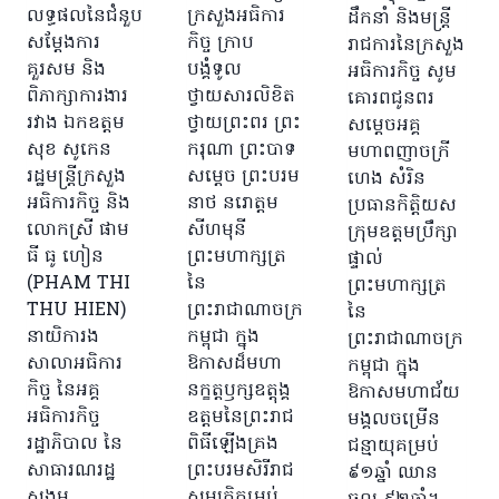
លទ្ធផលនៃជំនួប
ក្រសួងអធិការ
ដឹកនាំ និងមន្រ្តី
សម្ដែងការ
កិច្ច ក្រាប
រាជការនៃក្រសួង
គួរសម និង
បង្គំទូល
អធិការកិច្ច សូម
ពិភាក្សាការងារ
ថ្វាយសារលិខិត
គោរពជូនពរ
រវាង ឯកឧត្តម
ថ្វាយព្រះពរ ព្រះ
សម្ដេចអគ្គ
សុខ សូកេន
ករុណា ​ព្រះបាទ
មហាពញាចក្រី
រដ្ឋមន្រ្តីក្រសួង
សម្តេច ​ព្រះបរម​
ហេង សំរិន
អធិការកិច្ច និង
នាថ នរោត្តម
ប្រធានកិត្តិយស
លោកស្រី ផាម
សីហមុនី
ក្រុមឧត្តមប្រឹក្សា
ធី ធូ ហៀន
ព្រះមហាក្សត្រ
ផ្ទាល់
(PHAM THI
នៃ
ព្រះមហាក្សត្រ
THU HIEN)
ព្រះរាជាណាចក្រ
នៃ
នាយិការង
កម្ពុជា ក្នុង
ព្រះរាជាណាចក្រ
សាលាអធិការ
ឱកាសដ៏មហា
កម្ពុជា ក្នុង
កិច្ច នៃអគ្គ
នក្ខត្តឫក្សឧត្តុង្គ
ឱកាសមហាជ័យ
អធិការកិច្ច
ឧត្តមនៃព្រះរាជ
មង្គលចម្រើន
រដ្ឋាភិបាល នៃ
ពិធីឡើងគ្រង
ជន្មាយុគម្រប់
សាធារណរដ្ឋ
ព្រះបរមសិរីរាជ
៩១ឆ្នាំ ឈាន
សង្គម
សម្បត្តិគម្រប់