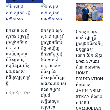
ឯកឧត្ដម សុខ
ឯកឧត្តម សុខ
ឯកឧត្តម ហួត
សូកេន រដ្ឋមន្ត្រី
សូកេន រដ្ឋមន្រ្តី
ហាក់ រដ្ឋមន្ត្រី
ក្រសួងអធិការ
ក្រសួងអធិការ
ក្រសួងអធិការកិច្ច
កិច្ច បាន
កិច្ច អញ្ជើញ
អនុញ្ញាតឱ្យ
អញ្ជើញចូលរួម
ដឹកនាំកិច្ចប្រជុំ
លោក ប៉ែន ស៊ីវុន
ពិធីសូត្រមន្ត
ផ្ទៃក្នុងប្រចាំ
(Pen Sivun)
ចម្រើនព្រះបរិត្ត
សប្ដាហ៍ ដើម្បី
តំណាងសមាគម
អបអរសាទរ
ពិនិត្យ និង
HOME
ពិធីបុណ្យចូលឆ្នាំ
ពិភាក្សាអំពីវឌ្ឍន
FOUNDATION
ថ្មី
ភាពការងាររបស់
និងលោក
គណៈកម្មការ
JAHN ARILD
០៨/០៤/២០២៥
រៀបចំ
STRAY តំណាង
សន្និបាតបូក
សមាគម
សរុបលទ្ធ
CAMBODIAN