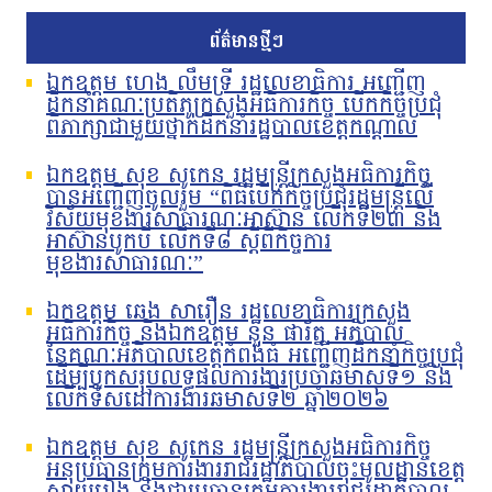
ព័ត៌មានថ្មីៗ
ឯកឧត្តម ហេង លឹមទ្រី រដ្ឋលេខាធិការ អញ្ជើញ
ដឹកនាំគណៈប្រតិភូក្រសួងអធិការកិច្ច បើកកិច្ចប្រជុំ
ពិភាក្សាជាមួយថ្នាក់ដឹកនាំរដ្ឋបាលខេត្តកណ្តាល
ឯកឧត្តម សុខ សូកេន រដ្ឋមន្រ្តីក្រសួងអធិការកិច្ច
បានអញ្ជើញចូលរួម “ពិធីបើកកិច្ចប្រជុំរដ្ឋមន្ត្រីលើ
វិស័យមុខងារសាធារណៈអាស៊ាន លើកទី២៣ និង
អាស៊ានបូកបី លើកទី៨ ស្តីពីកិច្ចការ
មុខងារសាធារណៈ”
ឯកឧត្តម ឆេង សារឿន រដ្ឋលេខាធិការក្រសួង
អធិការកិច្ច និងឯកឧត្តម នួន ផារ័ត្ន អភិបាល
នៃគណៈអភិបាលខេត្តកំពង់ធំ អញ្ជើញដឹកនាំកិច្ចប្រជុំ
ដើម្បីបូកសរុបលទ្ធផលការងារប្រចាំឆមាសទី១ និង
លើកទិសដៅការងារឆមាសទី២ ឆ្នាំ២០២៦
ឯកឧត្តម សុខ សូកេន រដ្ឋមន្រ្តីក្រសួងអធិការកិច្ច
អនុប្រធានក្រុមការងាររាជរដ្ឋាភិបាលចុះមូលដ្ឋានខេត្ត