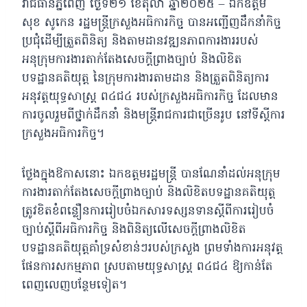
រាជធានីភ្នំពេញ ថ្ងៃទី២១ ខែតុលា ឆ្នាំ២០២៥ – ឯកឧត្តម
សុខ សូកេន រដ្ឋមន្ត្រីក្រសួងអធិការកិច្ច បានអញ្ជើញដឹកនាំកិច្ច
ប្រជុំដើម្បីត្រួតពិនិត្យ
និងតាមដានវឌ្ឍនភាពការងាររបស់
អនុក្រុមការងារតាក់តែងសេចក្ដីព្រាងច្បាប់ និងលិខិត
បទដ្ឋានគតិយុត្ត នៃក្រុមការងារតាមដាន និងត្រួតពិនិត្យការ
អនុវត្តយុទ្ធសាស្ត្រ ព៤ជ៤ របស់ក្រសួងអធិការកិច្ច ដែលមាន
ការចូលរួមពីថ្នាក់ដឹកនាំ និងមន្រ្តីរាជការជាច្រើនរូប នៅទីស្ដីការ
ក្រសួងអធិការកិច្ច។
ថ្លែងក្នុងឱកាសនោះ ឯកឧត្តមរដ្ឋមន្ត្រី បានណែនាំដល់អនុក្រុម
ការងារតាក់តែងសេចក្ដីព្រាងច្បាប់ និងលិខិតបទដ្ឋានគតិយុត្ត
ត្រូវខិតខំពន្លឿនការរៀបចំឯកសារទស្សនទានស្តីពីការរៀបចំ
ច្បាប់ស្តីពីអធិការកិច្ច និងពិនិត្យលើសេចក្ដីព្រាងលិខិត
បទដ្ឋានគតិយុត្តគាំទ្រសំខាន់ៗរបស់ក្រសួង ព្រមទាំងការអនុវត្ត
ផែនការសកម្មភាព ស្របតាមយុទ្ធសាស្រ្ត ព៤ជ៤ ឱ្យកាន់តែ
ពេញលេញបន្ថែមទៀត។