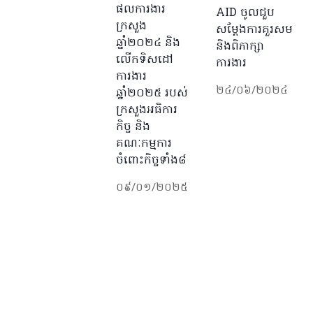
ផលការងារ
AID ចូលជួប
ក្រសួង
សម្តែងការគួរសម
ឆ្នាំ២០២៤ និង
និងពិភាក្សា
លើកទិសដៅ
ការងារ
ការងារ
២៤/០៦/២០២៤
ឆ្នាំ២០២៥ របស់
ក្រសួងអធិការ
កិច្ច និង
គណៈកម្មការ
ចំពោះកិច្ចទាំង៨
០៩/០១/២០២៥