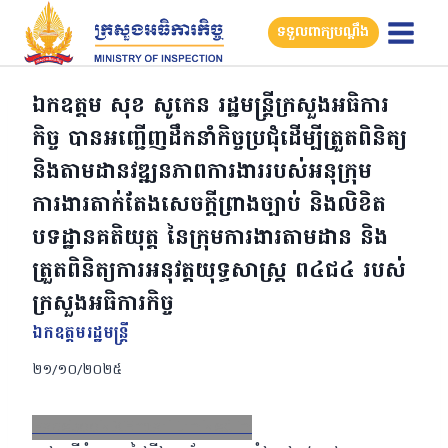
Skip
ទទួលពាក្យបណ្តឹង
to
content
ឯកឧត្តម សុខ សូកេន រដ្ឋមន្ត្រីក្រសួងអធិការ
កិច្ច បានអញ្ជើញដឹកនាំកិច្ចប្រជុំដើម្បីត្រួតពិនិត្យ
និងតាមដានវឌ្ឍនភាពការងាររបស់អនុក្រុម
ការងារតាក់តែងសេចក្ដីព្រាងច្បាប់ និងលិខិត
បទដ្ឋានគតិយុត្ត នៃក្រុមការងារតាមដាន និង
ត្រួតពិនិត្យការអនុវត្តយុទ្ធសាស្ត្រ ព៤ជ៤ របស់
ក្រសួងអធិការកិច្ច
ឯកឧត្ដមរដ្ឋមន្ត្រី
២១/១០/២០២៥
Facebook
X
Email
LinkedIn