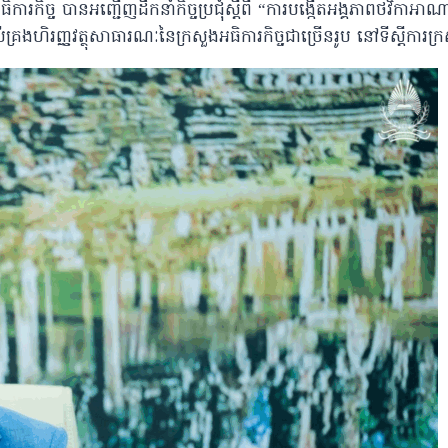
ធិការកិច្ច បានអញ្ជើញដឹកនាំកិច្ចប្រជុំស្តីពី “ការបង្កើតអង្គភាពថវិកា
គ្រងហិរញ្ញវត្ថុសាធារណៈនៃក្រសួងអធិការកិច្ចជាច្រើនរូប នៅទីស្ដីការក្