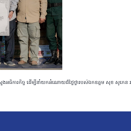
រសួងអធិការកិច្ច ដើម្បីនាំយកអំណោយដ៏ថ្លៃថ្លារបស់ឯកឧត្តម សុខ សូកេន រ