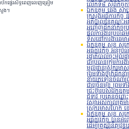
អាណាប័កផ្ទេរសិទ្ធពេញលេញត្រៀម
លើកទី៨ ស្តីពីកិច្
ឯកឧត្តម ឆេង សារឿ
រសួង។
ក្រសួងអធិការកិច្ច ន
អភិបាលនៃគណៈអភិប
អញ្ជើញដឹកនាំកិច្ចប្
ផលការងារប្រចាំឆ
ទិសដៅការងារឆមាស
ឯកឧត្តម សុខ សូកេន 
អធិការកិច្ច អនុប្រ
រដ្ឋាភិបាលចុះមូលដ្
ជាប្រធានក្រុមការងា
មូលដ្ឋានស្រុករម
ព្រមទាំងថ្នាក់ដឹកនា
នាំយកទៀនចំណាំព្រ
ជាច្រើនមុខ ព្រមទា
ជ្រះថ្លារបស់ឯកឧត្តម
ជំទាវ ប្រគេនចំពោះព
វស្សាអស់កាលត្រីមា
ស្រុករមាសហែក ខេ
ឯកឧត្តម សុខ សូកេន 
អធិការកិច្ច បានអញ្ជើ
ដើម្បីត្រួតពិនិត្យ