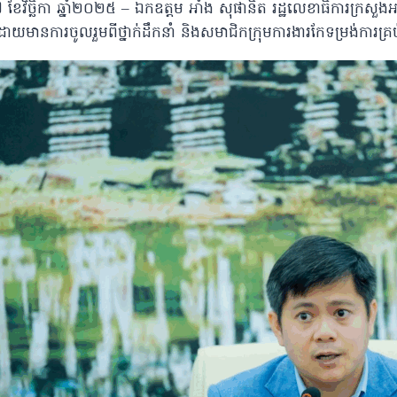
ី៧ ខែវិច្ឆិកា ឆ្នាំ២០២៥ – ឯកឧត្តម អាំង សុផានិត រដ្ឋលេខាធិការក្រសួងអ
ោយមានការចូលរួមពីថ្នាក់ដឹកនាំ និងសមាជិកក្រុមការងារកែទម្រង់ការគ្រប់