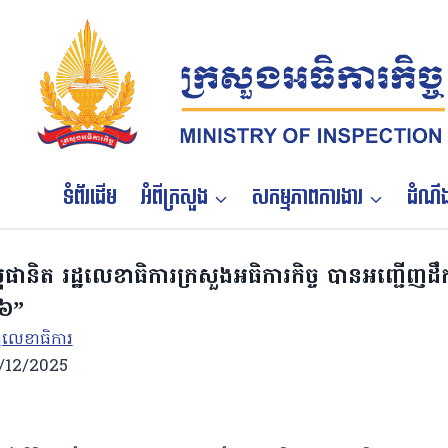
Skip
to
content
ទំព័រដើម
អំពីក្រសួង
សកម្មភាពការងារ
ដំណឹង
ផានិត រដ្ឋលេខាធិការក្រសួងអធិការកិច្ច បានអញ្ជើញដឹកន
២៦”
្ឋលេខាធិការ
/12/2025