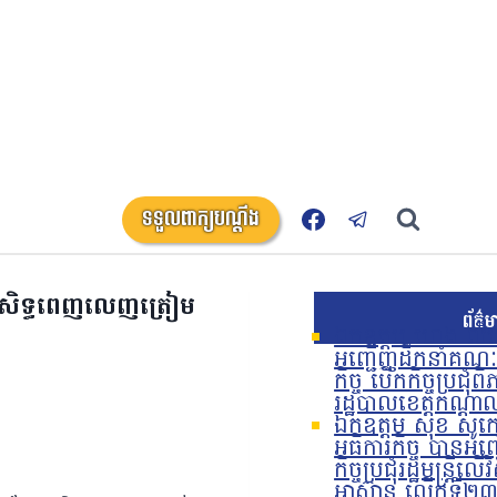
ទទួលពាក្យបណ្តឹង
្ទេរសិទ្ធពេញលេញត្រៀម
ព័ត៌ម
ឯកឧត្តម ហេង លឹមទ្
អញ្ជើញដឹកនាំគណៈប
កិច្ច បើកកិច្ចប្រជុំព
រដ្ឋបាលខេត្តកណ្តា
ឯកឧត្តម សុខ សូកេន 
អធិការកិច្ច បានអញ
កិច្ចប្រជុំរដ្ឋមន្ត
អាស៊ាន លើកទី២៣ 