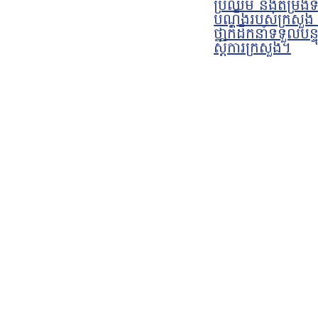
ប្រឈម និងតម្រង់
បណ្តឹងរបស់ក្រសួ
ថ្នាក់ដឹកនាំទទួលបន
ស្ដីការក្រសួង។