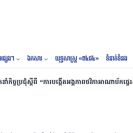
ផ្សេងៗ
ឯកសារ
យុទ្ធសាស្ត្រ «ព៤ជ៤»
ទំនាក់ទំនង
ាំកិច្ចប្រជុំស្តីពី “ការបង្កើតអង្គភាពថវិកាអាណាប័កផ