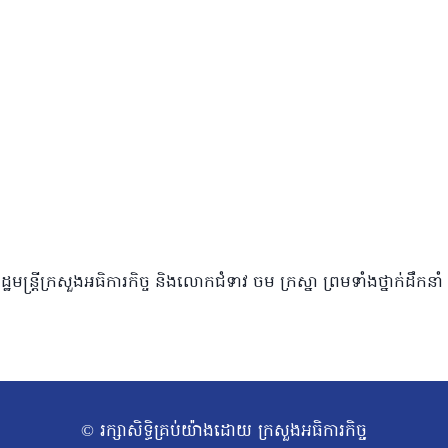
ដ្ឋមន្រ្តីក្រសួងអធិការកិច្ច និងលោកជំទាវ ចម ក្រស្នា ព្រមទាំងថ្នាក់
© រក្សាសិទ្ធិគ្រប់យ៉ាងដោយ ក្រសួងអធិការកិច្ច