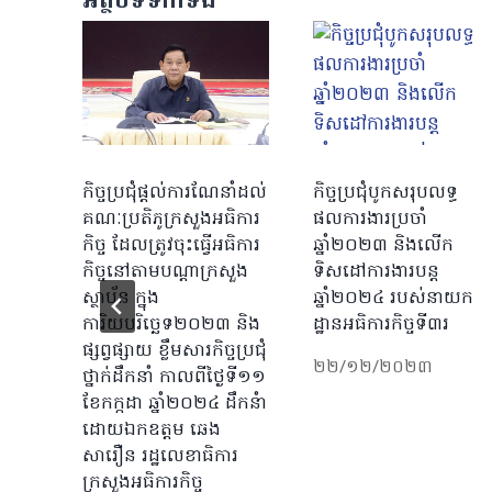
អត្ថបទទាក់ទង
កិច្ចប្រជុំផ្តល់ការណែនាំដល់
កិច្ចប្រជុំបូកសរុបលទ្ធ
គណៈប្រតិភូក្រសួងអធិការ
ផលការងារប្រចាំ
កិច្ច ដែលត្រូវចុះធ្វើអធិការ
ឆ្នាំ២០២៣ និងលើក
កិច្ចនៅតាមបណ្តាក្រសួង
ទិសដៅការងារបន្ត
ស្ថាប័ន ក្នុង
ឆ្នាំ២០២៤ របស់នាយក
ការិយបរិច្ឆេទ២០២៣ និង
ដ្ឋានអធិការកិច្ចទី៣រ
ផ្សព្វផ្សាយ ខ្លឹមសារកិច្ចប្រជុំ
២២/១២/២០២៣
ថ្នាក់ដឹកនាំ កាលពីថ្ងៃទី១១
ខែកក្កដា ឆ្នាំ២០២៤ ដឹកនំា
ដោយឯកឧត្តម ឆេង
សារឿន រដ្ឋលេខាធិការ
ក្រសួងអធិការកិច្ច