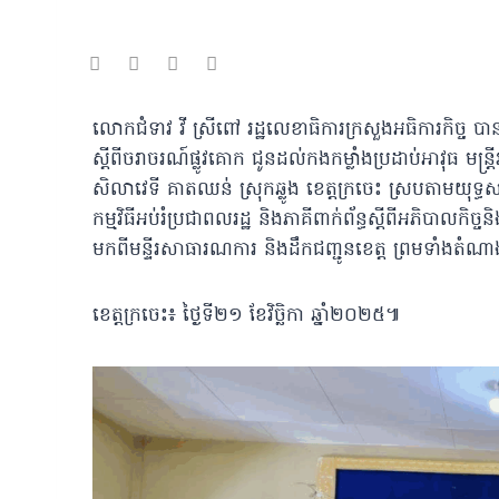
លោកជំទាវ វី ស្រីពៅ រដ្ឋលេខាធិការក្រសួងអធិការកិច្ច បានអ
ស្តីពីចរាចរណ៍ផ្លូវគោក ជូនដល់កងកម្លាំងប្រដាប់អាវុធ
មន្រ
សិលាវេទី គាតឈន់ ស្រុកឆ្លូង ខេត្តក្រចេះ ស្របតាមយុទ្
កម្មវិធីអប់រំប្រជាពលរដ្ឋ និងភាគីពាក់ព័ន្ធស្ដីពីអភិបាលកិច្ចន
មកពីមន្ទីរសាធារណការ និងដឹកជញ្ជូនខេត្ត ព្រមទាំងតំណាង
ខេត្តក្រចេះ៖ ថ្ងៃទី២១ ខែវិច្ឆិកា ឆ្នាំ២០២៥៕