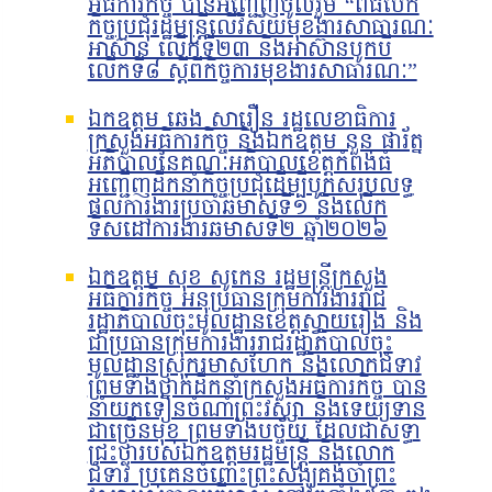
អធិការកិច្ច បានអញ្ជើញចូលរួម “ពិធីបើក
កិច្ចប្រជុំរដ្ឋមន្ត្រីលើវិស័យមុខងារសាធារណៈ
អាស៊ាន លើកទី២៣ និងអាស៊ានបូកបី
លើកទី៨ ស្តីពីកិច្ចការមុខងារសាធារណៈ”
ឯកឧត្តម ឆេង សារឿន រដ្ឋលេខាធិការ
ក្រសួងអធិការកិច្ច និងឯកឧត្តម នួន ផារ័ត្ន
អភិបាលនៃគណៈអភិបាលខេត្តកំពង់ធំ
អញ្ជើញដឹកនាំកិច្ចប្រជុំដើម្បីបូកសរុបលទ្ធ
ផលការងារប្រចាំឆមាសទី១ និងលើក
ទិសដៅការងារឆមាសទី២ ឆ្នាំ២០២៦
ឯកឧត្តម សុខ សូកេន រដ្ឋមន្រ្តីក្រសួង
អធិការកិច្ច អនុប្រធានក្រុមការងាររាជ
រដ្ឋាភិបាលចុះមូលដ្ឋានខេត្តស្វាយរៀង និង
ជាប្រធានក្រុមការងាររាជរដ្ឋាភិបាលចុះ
មូលដ្ឋានស្រុករមាសហែក និងលោកជំទាវ
ព្រមទាំងថ្នាក់ដឹកនាំក្រសួងអធិការកិច្ច បាន
នាំយកទៀនចំណាំព្រះវស្សា និងទេយ្យទាន
ជាច្រើនមុខ ព្រមទាំងបច្ច័យ ដែលជាសទ្ធា
ជ្រះថ្លារបស់ឯកឧត្តមរដ្ឋមន្រ្តី និងលោក
ជំទាវ ប្រគេនចំពោះព្រះសង្ឃគង់ចាំព្រះ