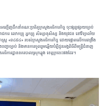
ញ្ជើញដឹកនាំគណៈប្រតិភូក្រសួងអធិការកិច្ច ចុះផ្សព្វផ្សាយច្បាប់
្តីរាជការ លោកគ្រូ អ្នកគ្រូ សិស្សានុសិស្ស និងយុវជន នៅវិទ្យាល័យ
ធសាស្រ្ត «ព៤ជ៤» របស់ក្រសួងអធិការកិច្ច ដោយផ្ដោតលើការពង្រឹង
ិងបញ្ហាច្បាប់ និងមានការចូលរួមឆ្លើយបំភ្លឺជូនអង្គពិធីពីមន្ដ្រីជំនាញ
អធិការដ្ឋាននគរបាលស្រុកឆ្លូង ខេត្តក្រចេះផងដែរ។