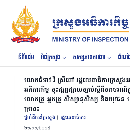
Skip
to
content
ទំព័រដើម
អំពីក្រសួង
សកម្មភាពការងារ
ដំណឹង
លោកជំទាវ វី ស្រីពៅ រដ្ឋលេខាធិការក្រសួងអ
អធិការកិច្ច ចុះផ្សព្វផ្សាយច្បាប់ស្តីពីចរាចរណ៍
លោកគ្រូ អ្នកគ្រូ សិស្សានុសិស្ស និងយុវជន 
ក្រចេះ
ថ្នាក់ដឹកនាំក្រសួង
|
រដ្ឋលេខាធិការ
២១/១១/២០២៥