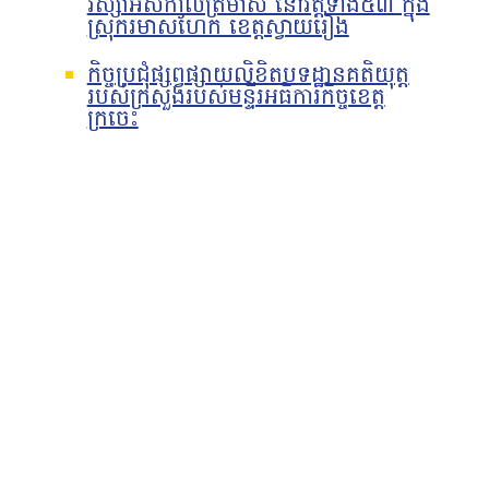
វស្សាអស់កាលត្រីមាស នៅវត្តទាំង៥៣ ក្នុង
ស្រុករមាសហែក ខេត្តស្វាយរៀង
កិច្ចប្រជុំផ្សព្វផ្សាយលិខិតបទដ្ឋានគតិយុត្ត
របស់ក្រសួងរបស់មន្ទីរអធិការកិច្ចខេត្ត
ក្រចេះ