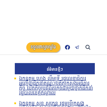
ទទួលពាក្យបណ្តឹង
ព័ត៌មានថ្មីៗ
ឯកឧត្តម ហេង លឹមទ្រី រដ្ឋលេខាធិការ
អញ្ជើញដឹកនាំគណៈប្រតិភូក្រសួងអធិការ
កិច្ច បើកកិច្ចប្រជុំពិភាក្សាជាមួយថ្នាក់ដឹកនាំ
រដ្ឋបាលខេត្តកណ្តាល
ឯកឧត្តម សុខ សូកេន រដ្ឋមន្រ្តីក្រសួង