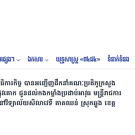
ផ្សេងៗ
ឯកសារ
យុទ្ធសាស្ត្រ «ព៤ជ៤»
ទំនាក់ទំនង
ធិការកិច្ច បានអញ្ជើញដឹកនាំគណៈប្រតិភូក្រសួង
ផ្លូវគោក ជូនដល់កងកម្លាំងប្រដាប់អាវុធ មន្រ្តីរាជការ
នៅវិទ្យាល័យសិលាវេទី គាតឈន់ ស្រុកឆ្លូង ខេត្ត