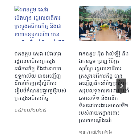
ឯកឧត្តម សេង ម៉េងហុង
ឯកឧត្តម អ៊ុន វ៉ាល់ឡឺរ៉ូ និង
រដ្ឋលេខាធិការក្រសួង
ឯកឧត្តម ព្រហ្ម វិចិត្រ
អធិការកិច្ច និងជានាយក
សុភ័ណ្ឌ រដ្ឋលេខាធិការ
ខុទ្ទកាល័យ បានអញ្ជើញ
ក្រសួងអធិការកិច្ច បាន
ដឹកនាំកិច្ចប្រជុំស្ដីពីការ
អញ្ជើញដឹកនាំកិច្ចប្រជុំបូក
រៀបចំកំណត់បង្ហាញថ្មីរបស់
សរុបលទ្ធផលការងារប្រចាំ
ក្រសួងអធិការកិច្ច
ឆមាសទី១ និងលើក
ទិសដៅការងារឆមាសទី២
០៤/១០/២០២៥
របស់នាយកដ្ឋានដោះ
ស្រាយបណ្តឹងតវ៉ា
១៣/០៧/២០២៦