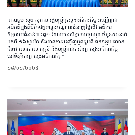
ឯកឧត្តម សុខ សូកេន រដ្ឋមន្រ្តីក្រសួងអធិការកិច្ច អញ្ជើញជា
អធិបតីក្នុងពិធីបិទវគ្គបណ្តុះបណ្តាលជំនាញវិជ្ជាជីវៈអធិការ
កិច្ចបឋមជំនាន់៧ វគ្គ១ ដែលមានសិក្ខាកាមចូលរួម ចំនួន៥០នាក់
មកពី ១៦ស្ថាប័ន និងមានការអញ្ជើញចូលរួមពី ឯកឧត្តម លោក
ជំទាវ លោក លោកស្រី និងមន្រ្តីរាជការនៃក្រសួងអធិការកិច្ច
នៅទីស្ដីការក្រសួងអធិការកិច្ច។
២៨/០២/២០២៥