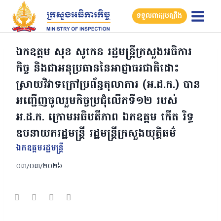
Skip
ទទួលពាក្យបណ្តឹង
to
content
ឯកឧត្តម សុខ សូកេន រដ្ឋមន្រ្តីក្រសួងអធិការ
កិច្ច និងជាអនុប្រធាននៃអាជ្ញាធរជាតិដោះ
ស្រាយវិវាទក្រៅប្រព័ន្ធតុលាការ (អ.ដ.ក.) បាន
អញ្ជើញចូលរួមកិច្ចប្រជុំលើកទី១២ របស់
អ.ដ.ក. ក្រោមអធិបតីភាព ឯកឧត្តម កើត រិទ្ធ
ឧបនាយករដ្ឋមន្ត្រី រដ្ឋមន្ត្រីក្រសួងយុត្ដិធម៌
ឯកឧត្ដមរដ្ឋមន្ត្រី
០៣/០៣/២០២៦