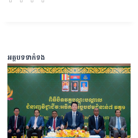
អត្ថបទទាក់ទង