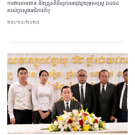
ការងារតាមដាន និងត្រួតពិនិត្យការអនុវត្តយុទ្ធសាស្ត្រ ព៤ជ៤
របស់ក្រសួងអធិការកិច្
២៣/១០/២០២៥