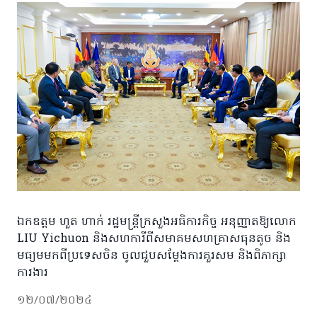
ឯកឧត្តម ហួត ហាក់ រដ្ឋមន្ត្រីក្រសួងអធិការកិច្ច អនុញ្ញាតឱ្យលោក
LIU Yichuon និងសហការីពីសមាគមសហគ្រាសធុនតូច និង
មធ្យមមកពីប្រទេសចិន ចូលជួបសម្តែងការគួរសម និងពិភាក្សា
ការងារ
១២/០៧/២០២៤