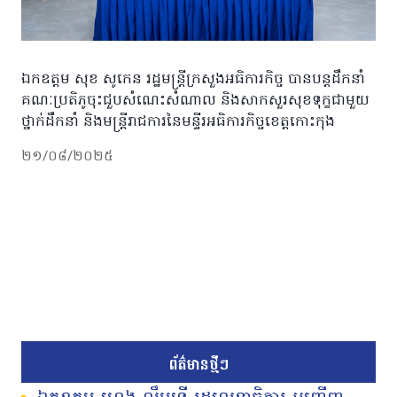
ឯកឧត្តម សុខ សូកេន រដ្ឋមន្រ្តីក្រសួងអធិការកិច្ច បានបន្ដដឹកនាំ
គណៈប្រតិភូចុះជួបសំណេះសំណាល និងសាកសួរសុខទុក្ខជាមួយ
ថ្នាក់ដឹកនាំ និងមន្ត្រីរាជការនៃមន្ទីរអធិការកិច្ចខេត្តកោះកុង
២១/០៨/២០២៥
ព័ត៌មានថ្មីៗ