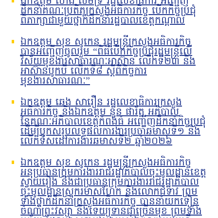
ឯកឧត្តម ហេង លឹមទ្រី រដ្ឋលេខាធិការ អញ្ជើញ
ដឹកនាំគណៈប្រតិភូក្រសួងអធិការកិច្ច បើកកិច្ចប្រជុំ
ពិភាក្សាជាមួយថ្នាក់ដឹកនាំរដ្ឋបាលខេត្តកណ្តាល
ឯកឧត្តម សុខ សូកេន រដ្ឋមន្រ្តីក្រសួងអធិការកិច្ច
បានអញ្ជើញចូលរួម “ពិធីបើកកិច្ចប្រជុំរដ្ឋមន្ត្រីលើ
វិស័យមុខងារសាធារណៈអាស៊ាន លើកទី២៣ និង
អាស៊ានបូកបី លើកទី៨ ស្តីពីកិច្ចការ
មុខងារសាធារណៈ”
ឯកឧត្តម ឆេង សារឿន រដ្ឋលេខាធិការក្រសួង
អធិការកិច្ច និងឯកឧត្តម នួន ផារ័ត្ន អភិបាល
នៃគណៈអភិបាលខេត្តកំពង់ធំ អញ្ជើញដឹកនាំកិច្ចប្រជុំ
ដើម្បីបូកសរុបលទ្ធផលការងារប្រចាំឆមាសទី១ និង
លើកទិសដៅការងារឆមាសទី២ ឆ្នាំ២០២៦
ឯកឧត្តម សុខ សូកេន រដ្ឋមន្រ្តីក្រសួងអធិការកិច្ច
អនុប្រធានក្រុមការងាររាជរដ្ឋាភិបាលចុះមូលដ្ឋានខេត្ត
ស្វាយរៀង និងជាប្រធានក្រុមការងាររាជរដ្ឋាភិបាល
ចុះមូលដ្ឋានស្រុករមាសហែក និងលោកជំទាវ ព្រម
ទាំងថ្នាក់ដឹកនាំក្រសួងអធិការកិច្ច បាននាំយកទៀន
ចំណាំព្រះវស្សា និងទេយ្យទានជាច្រើនមុខ ព្រមទាំង