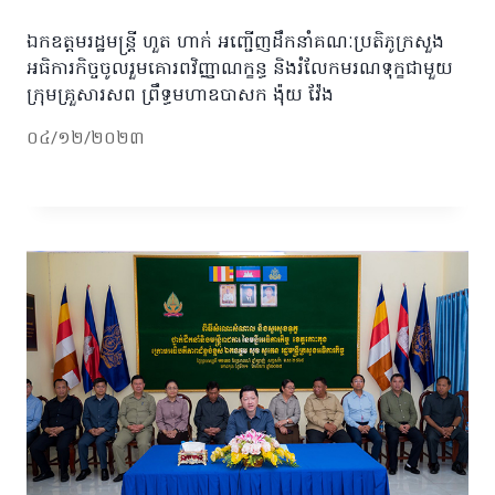
ឯកឧត្តមរដ្ឋមន្រ្តី ហួត ហាក់ អញ្ជើញដឹកនាំគណៈប្រតិភូក្រសួង
អធិការកិច្ចចូលរួមគោរពវិញ្ញាណក្ខន្ធ និងរំលែកមរណទុក្ខជាមួយ
ក្រុមគ្រួសារសព ព្រឹទ្ធមហាឧបាសក ង៉ុយ វ៉ែង
០៤/១២/២០២៣