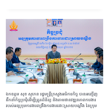
ឯកឧត្តម សុខ សូកេន រដ្ឋមន្ត្រីក្រសួងអធិការកិច្ច បានអញ្ជើញ
ដឹកនាំកិច្ចប្រជុំដើម្បីត្រួតពិនិត្យ និងតាមដានវឌ្ឍនភាពការងារ
របស់អនុក្រុមការងារពង្រឹងការងារដោះស្រាយបណ្ដឹង នៃក្រុម