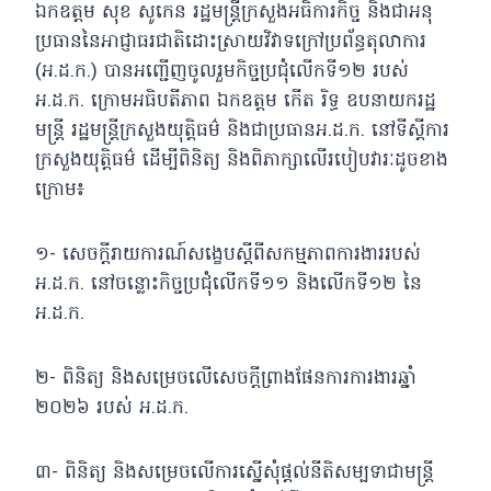
ឯកឧត្តម សុខ សូកេន រដ្ឋមន្រ្តីក្រសួងអធិការកិច្ច និងជាអនុ
ប្រធាននៃអាជ្ញាធរជាតិដោះស្រាយវិវាទក្រៅប្រព័ន្ធតុលាការ
(អ.ដ.ក.) បានអញ្ជើញចូលរួមកិច្ចប្រជុំលើកទី១២ របស់
អ.ដ.ក. ក្រោមអធិបតីភាព ឯកឧត្តម កើត រិទ្ធ ឧបនាយករដ្ឋ
មន្ត្រី រដ្ឋមន្ត្រីក្រសួងយុត្ដិធម៌ និងជាប្រធានអ.ដ.ក. នៅទីស្ដីការ
ក្រសួងយុត្តិធម៌ ដើម្បីពិនិត្យ និងពិភាក្សាលើរបៀបវារៈដូចខាង
ក្រោម៖
១- សេចក្ដីរាយការណ៍សង្ខេបស្ដីពីសកម្មភាពការងាររបស់
អ.ដ.ក. នៅចន្លោះកិច្ចប្រជុំលើកទី១១ និងលើកទី១២ នៃ
អ.ដ.ក.
២- ពិនិត្យ និងសម្រេចលើសេចក្ដីព្រាងផែនការការងារឆ្នាំ
២០២៦ របស់ អ.ដ.ក.
៣- ពិនិត្យ និងសម្រេចលើការស្នើសុំផ្ដល់នីតិសម្បទាជាមន្ត្រី