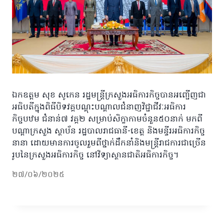
ឯកឧត្តម សុខ សូកេន រដ្ឋមន្ត្រីក្រសួងអធិការកិច្ចបានអញ្ជើញជា
អធិបតីក្នុងពិធីបិទវគ្គបណ្ដុះបណ្ដាលជំនាញវិជ្ជាជីវៈអធិការ
កិច្ចបឋម ជំនាន់៧ វគ្គ២ សម្រាប់សិក្ខាកាមចំនួន៥០នាក់ មកពី
បណ្តាក្រសួង ស្ថាប័ន រដ្ឋបាលរាជធានី-ខេត្ត និងមន្ទីរអធិការកិច្ច
នានា ដោយមានការចូលរួមពីថ្នាក់ដឹកនាំនិងមន្រ្តីរាជការជាច្រើន
រូបនៃក្រសួងអធិការកិច្ច នៅវិទ្យាស្ថានជាតិអធិការកិច្ច។
២៧/០៦/២០២៥