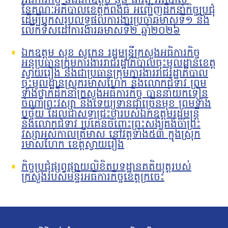
អធិការកិច្ច និងឯកឧត្តម នួន ផារ័ត្ន អភិបាល
នៃគណៈអភិបាលខេត្តកំពង់ធំ អញ្ជើញដឹកនាំកិច្ចប្រជុំ
ដើម្បីបូកសរុបលទ្ធផលការងារប្រចាំឆមាសទី១ និង
លើកទិសដៅការងារឆមាសទី២ ឆ្នាំ២០២៦
ឯកឧត្តម សុខ សូកេន រដ្ឋមន្រ្តីក្រសួងអធិការកិច្ច
អនុប្រធានក្រុមការងាររាជរដ្ឋាភិបាលចុះមូលដ្ឋានខេត្ត
ស្វាយរៀង និងជាប្រធានក្រុមការងាររាជរដ្ឋាភិបាល
ចុះមូលដ្ឋានស្រុករមាសហែក និងលោកជំទាវ ព្រម
ទាំងថ្នាក់ដឹកនាំក្រសួងអធិការកិច្ច បាននាំយកទៀន
ចំណាំព្រះវស្សា និងទេយ្យទានជាច្រើនមុខ ព្រមទាំង
បច្ច័យ ដែលជាសទ្ធាជ្រះថ្លារបស់ឯកឧត្តមរដ្ឋមន្រ្តី
និងលោកជំទាវ ប្រគេនចំពោះព្រះសង្ឃគង់ចាំព្រះ
វស្សាអស់កាលត្រីមាស នៅវត្តទាំង៥៣ ក្នុងស្រុក
រមាសហែក ខេត្តស្វាយរៀង
កិច្ចប្រជុំផ្សព្វផ្សាយលិខិតបទដ្ឋានគតិយុត្តរបស់
ក្រសួងរបស់មន្ទីរអធិការកិច្ចខេត្តក្រចេះ