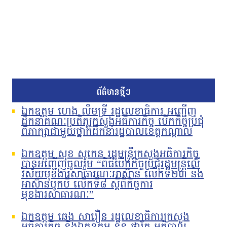
ព័ត៌មានថ្មីៗ
ឯកឧត្តម ហេង លឹមទ្រី រដ្ឋលេខាធិការ អញ្ជើញ
ដឹកនាំគណៈប្រតិភូក្រសួងអធិការកិច្ច បើកកិច្ចប្រជុំ
ពិភាក្សាជាមួយថ្នាក់ដឹកនាំរដ្ឋបាលខេត្តកណ្តាល
ឯកឧត្តម សុខ សូកេន រដ្ឋមន្រ្តីក្រសួងអធិការកិច្ច
បានអញ្ជើញចូលរួម “ពិធីបើកកិច្ចប្រជុំរដ្ឋមន្ត្រីលើ
វិស័យមុខងារសាធារណៈអាស៊ាន លើកទី២៣ និង
អាស៊ានបូកបី លើកទី៨ ស្តីពីកិច្ចការ
មុខងារសាធារណៈ”
ឯកឧត្តម ឆេង សារឿន រដ្ឋលេខាធិការក្រសួង