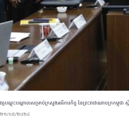
វគ្គបណ្តុះបណ្តាលសម្រាប់ក្រសួងអធិការកិច្ច នៃព្រះរាជាណាចក្រកម្ពុជា 
២១/០៥/២០២៤