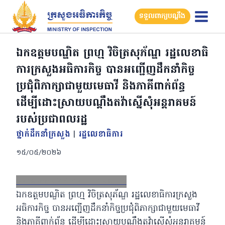
Skip
ទទួលពាក្យបណ្តឹង
to
content
ឯកឧត្តមបណ្ឌិត ព្រហ្ម វិចិត្រសុភ័ណ្ឌ រដ្ឋលេខាធិ
ការក្រសួងអធិការកិច្ច បានអញ្ជើញដឹកនាំកិច្ច
ប្រជុំពិភាក្សាជាមួយមេធាវី និងភាគីពាក់ព័ន្ធ
ដើម្បីដោះស្រាយបណ្តឹងតវ៉ាស្នើសុំអន្តរាគមន៍
របស់ប្រជាពលរដ្ឋ
ថ្នាក់ដឹកនាំក្រសួង
|
រដ្ឋលេខាធិការ
១៥/០៥/២០២៦
Facebook
X
Email
LinkedIn
ឯកឧត្តមបណ្ឌិត ព្រហ្ម វិចិត្រសុភ័ណ្ឌ រដ្ឋលេខាធិការក្រសួង
អធិការកិច្ច បានអញ្ជើញដឹកនាំកិច្ចប្រជុំពិភាក្សាជាមួយមេធាវី
និងភាគីពាក់ព័ន្ធ ដើម្បីដោះស្រាយបណ្តឹងតវ៉ាស្នើសុំអន្តរាគមន៍