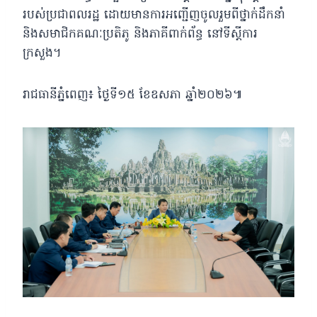
របស់ប្រជាពលរដ្ឋ ដោយមានការអញ្ជើញចូលរួមពីថ្នាក់ដឹកនាំ
និងសមាជិកគណៈប្រតិភូ និងភាគីពាក់ព័ន្ធ នៅទីស្ដីការ
ក្រសួង។
រាជធានីភ្នំពេញ៖ ថ្ងៃទី១៥ ខែឧសភា ឆ្នាំ២០២៦៕