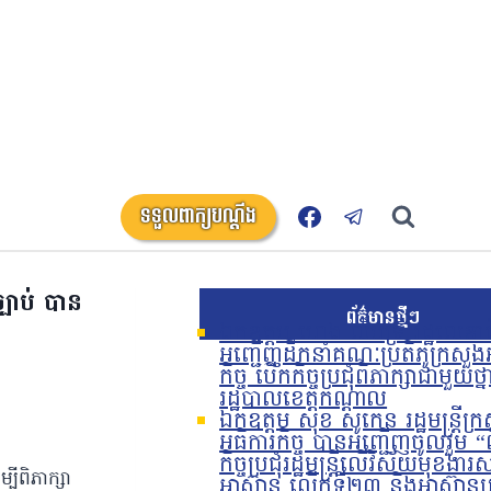
ទទួលពាក្យបណ្តឹង
្បាប់ បាន
ព័ត៌មានថ្មីៗ
ឯកឧត្តម ហេង លឹមទ្រី រដ្ឋលេខាធ
អញ្ជើញដឹកនាំគណៈប្រតិភូក្រសួង
កិច្ច បើកកិច្ចប្រជុំពិភាក្សាជាមួយថ្ន
រដ្ឋបាលខេត្តកណ្តាល
ឯកឧត្តម សុខ សូកេន រដ្ឋមន្រ្តីក្
អធិការកិច្ច បានអញ្ជើញចូលរួម “
កិច្ចប្រជុំរដ្ឋមន្ត្រីលើវិស័យមុខង
បីពិភាក្សា
អាស៊ាន លើកទី២៣ និងអាស៊ានប