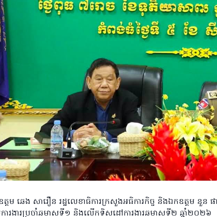
ត្តម ឆេង សារឿន រដ្ឋលេខាធិការក្រសួងអធិការកិច្ច និងឯកឧត្តម នួន ផារ័
ារងារប្រចាំឆមាសទី១ និងលើកទិសដៅការងារឆមាសទី២ ឆ្នាំ២០២៦