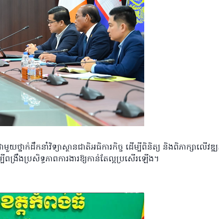
ាមួយថ្នាក់ដឹកនាំវិទ្យាស្ថានជាតិអធិការកិច្ច ដើម្បីពិនិត្យ និងពិភាក្សាលើវ
ង្រឹងប្រសិទ្ធភាពការងារឱ្យកាន់តែល្អប្រសើរឡើង។