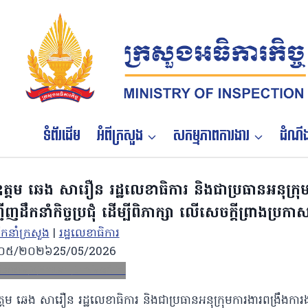
Skip
to
content
ទំព័រដើម
អំពីក្រសួង
សកម្មភាពការងារ
ដំណឹង
្តម ឆេង សារឿន រដ្ឋលេខាធិការ និងជាប្រធានអនុក្រុមក
ើញដឹកនាំកិច្ចប្រជុំ ដើម្បីពិភាក្សា លើសេចក្តីព្រាងប្រកាស
ដឹកនាំក្រសួង
|
រដ្ឋលេខាធិការ
០៥/២០២៦
25/05/2026
ebook
X
Email
LinkedIn
តម ឆេង សារឿន រដ្ឋលេខាធិការ និងជាប្រធានអនុក្រុមការងារពង្រឹងការងារអធ