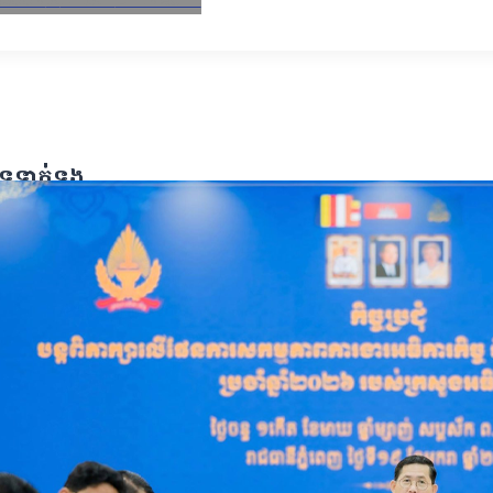
ebook
X
Email
LinkedIn
បទទាក់ទង