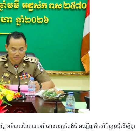
ត្ន អភិបាលនៃគណៈអភិបាលខេត្តកំពង់ធំ អញ្ជើញដឹកនាំកិច្ចប្រជុំដើម្បីប