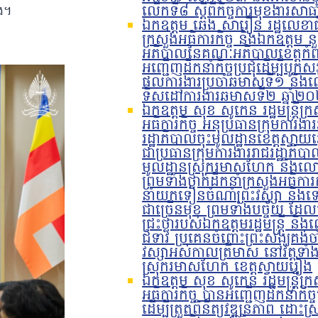
លើកទី៨ ស្តីពីកិច្ចការមុខងារស
ួង។
ឯកឧត្តម ឆេង សារឿន រដ្ឋលេខាធ
ក្រសួងអធិការកិច្ច និងឯកឧត្តម នួន
អភិបាលនៃគណៈអភិបាលខេត្តកំព
អញ្ជើញដឹកនាំកិច្ចប្រជុំដើម្បីបូកស
ផលការងារប្រចាំឆមាសទី១ និង
ទិសដៅការងារឆមាសទី២ ឆ្នាំ២
ឯកឧត្តម សុខ សូកេន រដ្ឋមន្រ្តីក្
អធិការកិច្ច អនុប្រធានក្រុមការងា
រដ្ឋាភិបាលចុះមូលដ្ឋានខេត្តស្វា
ជាប្រធានក្រុមការងាររាជរដ្ឋាភិបា
មូលដ្ឋានស្រុករមាសហែក និងលោ
ព្រមទាំងថ្នាក់ដឹកនាំក្រសួងអធិការ
នាំយកទៀនចំណាំព្រះវស្សា និងទ
ជាច្រើនមុខ ព្រមទាំងបច្ច័យ ដែល
ជ្រះថ្លារបស់ឯកឧត្តមរដ្ឋមន្រ្តី ន
ជំទាវ ប្រគេនចំពោះព្រះសង្ឃគង់ចា
វស្សាអស់កាលត្រីមាស នៅវត្តទាំង
ស្រុករមាសហែក ខេត្តស្វាយរៀង
ឯកឧត្តម សុខ សូកេន រដ្ឋមន្រ្តីក្
អធិការកិច្ច បានអញ្ជើញដឹកនាំកិច្ចប
ដើម្បីត្រួតពិនិត្យវឌ្ឍនភាព ដោះស