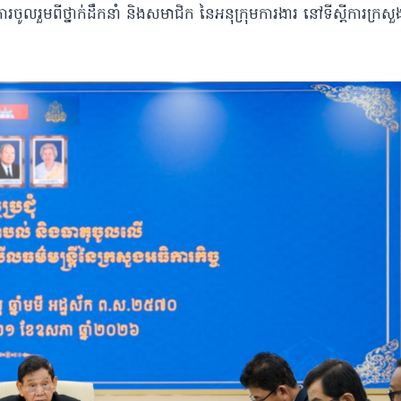
ារចូលរួមពីថ្នាក់ដឹកនាំ និងសមាជិក នៃអនុក្រុមការងារ នៅទីស្ដីការក្រស