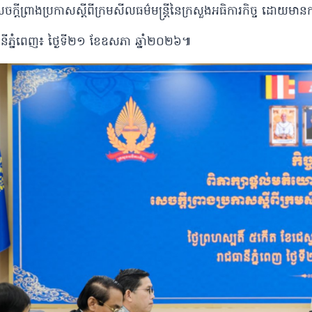
ក្តីព្រាងប្រកាសស្តីពីក្រមសីលធម៌មន្ត្រីនៃក្រសួងអធិការកិច្ច ដោយមានក
នីភ្នំពេញ៖ ថ្ងៃទី២១ ខែឧសភា ឆ្នាំ២០២៦៕