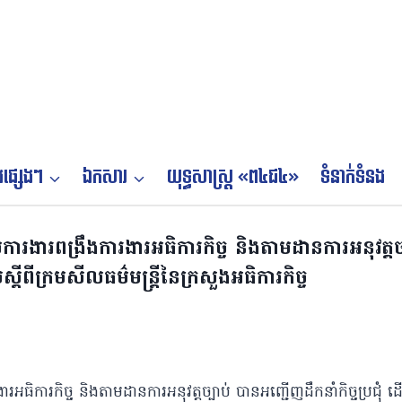
ផ្សេងៗ
ឯកសារ
យុទ្ធសាស្ត្រ «ព៤ជ៤»
ទំនាក់ទំនង
ារងារពង្រឹងការងារអធិការកិច្ច និងតាមដានការអនុវត្តច
ស្តីពីក្រមសីលធម៌មន្ត្រីនៃក្រសួងអធិការកិច្ច
ិការកិច្ច និងតាមដានការអនុវត្តច្បាប់ បានអញ្ជើញដឹកនាំកិច្ចប្រជុំ ដើម្