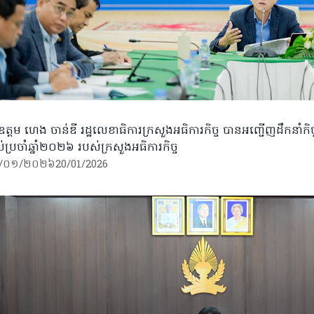
ត្តម ហេង ចាន់ឌី រដ្ឋលេខាធិការក្រសួងអធិការកិច្ច បានអញ្ជើញដឹកនាំកិច្
ាប់ប្រចាំឆ្នាំ២០២៦ របស់ក្រសួងអធិការកិច្ច
/០១/២០២៦
20/01/2026