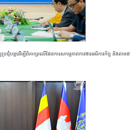
ចប្រជុំបន្តដើម្បីពិភាក្សាលើផែនការសកម្មភាពការងារអធិការកិច្ច និងតាមដ