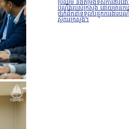
ប្រឈម និងតម្រង់ទិសការងារដោ
បណ្តឹងរបស់ក្រសួង ដោយមានការ
ថ្នាក់ដឹកនាំទទួលបន្ទុកការងារបណ្
ស្ដីការក្រសួង។