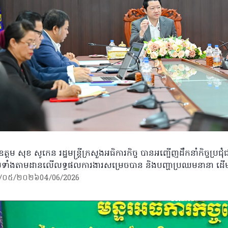
ត្តម សុខ សូកេន រដ្ឋមន្ត្រីក្រសួងអធិការកិច្ច បានអញ្ជើញដឹកនាំកិច្ចប្រជុំជ
មទាំងតាមដានលើលទ្ធផលការងារសម្រេចបាន និងបញ្ហាប្រឈមនានា ដើម្បីព
/០៥/២០២៦
04/06/2026