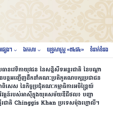
ផ្សេងៗ
ឯកសារ
យុទ្ធសាស្ត្រ «ព៤ជ៤»
ទំនាក់ទំនង
ធានវេទិកាយុវជន នៃសន្និសីទអន្តរជាតិ នៃបណ្តា
្តអញ្ជើញដឹកនាំគណៈប្រតិភូគណបក្សប្រជាជន
កាពិសេស នៃកិច្ចប្រជុំគណៈកម្មាធិការអចិន្រ្តៃយ៍
្តន៍របស់អាស៊ីក្នុងយុគសម័យឌីជីថល៖ បញ្ហា
ន្ទីរជាតិ Chinggis Khan ប្រទេសម៉ុងហ្គោលី។