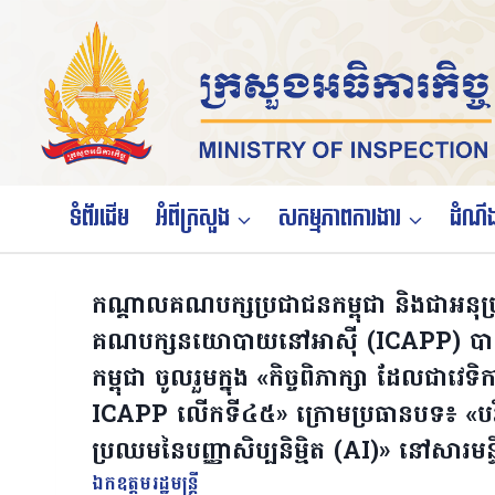
Skip
to
content
ទំព័រដើម
អំពីក្រសួង
សកម្មភាពការងារ
ដំណឹង
កណ្តាលគណបក្សប្រជាជនកម្ពុជា និងជាអនុប្រ
គណបក្សនយោបាយនៅអាស៊ី (ICAPP) បានបន
កម្ពុជា ចូលរួមក្នុង «កិច្ចពិភាក្សា ដែលជាវេទិ
ICAPP លើកទី៤៥» ក្រោមប្រធានបទ៖ «បរិវត
ប្រឈមនៃបញ្ញាសិប្បនិម្មិត (AI)» នៅសារម
ឯកឧត្ដមរដ្ឋមន្ត្រី