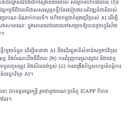
រដឹកនាំដ៏ឈ្លាសវៃនិងជាក់ស្តែងនិយមរបស់ សម្តេចមហាបវរធិបតី ហ៊ុន
ិវត្តកម្មឌីជីថលគឺជាសសរស្តម្ភគន្លឹះនៃរបៀបវារៈអភិវឌ្ឍន៍ជាតិរបស់
្របញ្ចកោណ-ដំណាក់កាលទី១ ហើយកម្ពុជាកំពុងប្រើប្រាស់ AI ដើម្បី
រឹងសេវាសាធារណៈ ក្នុងគោលដៅឈានទៅសម្រេចឱ្យបាននូវចក្ខុវិស័យ
ស់។
ន្លឹះមួយចំនួន ដើម្បីធានាថា AI នឹងដើរតួនាទីសំខាន់សម្រាប់វិបុល
ស និងចំណេះដឹងឌីជីថល (២) ការជំរុញការស្រាវជ្រាវ និងនវានុ
ួលខុសត្រូវ និងសីលធម៌ខ្ពស់ (៤) ការពង្រឹងកិច្ចសហប្រតិបត្តិការ
ន៍បច្ចេកវិទ្យា AI។
ានេះ ឯកឧត្តមរដ្ឋមន្ត្រី រួមជាមួយគណៈប្រតិភូ ICAPP ក៏បាន
ងដែរ។