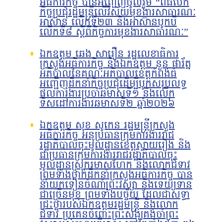
អធិការកិច្ច បានអញ្ជើញចូលរួម “ពិធីបើក
កិច្ចប្រជុំរដ្ឋមន្ត្រីលើវិស័យមុខងារសាធារណៈ
អាស៊ាន លើកទី២៣ និងអាស៊ានបូកបី
លើកទី៨ ស្តីពីកិច្ចការមុខងារសាធារណៈ”
ឯកឧត្តម ឆេង សារឿន រដ្ឋលេខាធិការ
ក្រសួងអធិការកិច្ច និងឯកឧត្តម នួន ផារ័ត្ន
អភិបាលនៃគណៈអភិបាលខេត្តកំពង់ធំ
អញ្ជើញដឹកនាំកិច្ចប្រជុំដើម្បីបូកសរុបលទ្ធ
ផលការងារប្រចាំឆមាសទី១ និងលើក
ទិសដៅការងារឆមាសទី២ ឆ្នាំ២០២៦
ឯកឧត្តម សុខ សូកេន រដ្ឋមន្រ្តីក្រសួង
អធិការកិច្ច អនុប្រធានក្រុមការងាររាជ
រដ្ឋាភិបាលចុះមូលដ្ឋានខេត្តស្វាយរៀង និង
ជាប្រធានក្រុមការងាររាជរដ្ឋាភិបាលចុះ
មូលដ្ឋានស្រុករមាសហែក និងលោកជំទាវ
ព្រមទាំងថ្នាក់ដឹកនាំក្រសួងអធិការកិច្ច បាន
នាំយកទៀនចំណាំព្រះវស្សា និងទេយ្យទាន
ជាច្រើនមុខ ព្រមទាំងបច្ច័យ ដែលជាសទ្ធា
ជ្រះថ្លារបស់ឯកឧត្តមរដ្ឋមន្រ្តី និងលោក
ជំទាវ ប្រគេនចំពោះព្រះសង្ឃគង់ចាំព្រះ