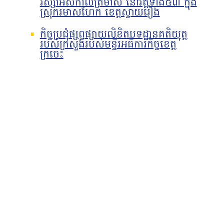
វស្សាអស់កាលត្រីមាស នៅវត្តទាំង៥៣ ក្នុង
ស្រុករមាសហែក ខេត្តស្វាយរៀង
កិច្ចប្រជុំផ្សព្វផ្សាយលិខិតបទដ្ឋានគតិយុត្ត
របស់ក្រសួងរបស់មន្ទីរអធិការកិច្ចខេត្ត
ក្រចេះ