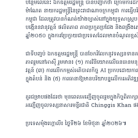
បន្ថែមលើនេះ ឯកឧត្តមរដ្ឋមន្ត្រី បានបញ្ជាក់ថា ក្រោមកា
ម៉ាណែត នាយករដ្ឋមន្ត្រីនៃព្រះរាជាណាចក្រកម្ពុជា ការធ្វើបរ
កម្ពុជា ដែលត្រូវបានកំណត់យ៉ាងច្បាស់នៅក្នុងយុទ្ធសាស្ត
បង្កើននវានុវត្តន៍ ផលិតភាព ភាពប្រកួតប្រជែង និងពង្
ឆ្នាំ២០៥០ ក្នុងការប្រែក្លាយជាប្រទេសដែលមានចំណូលខ្ព
ជាទីបញ្ចប់ ឯកឧត្តមរដ្ឋមន្រ្តី បានចែករំលែកនូវទស្សនទានគ
ភាពរួមនៅអាស៊ី រួមមាន៖ (១) ការវិនិយោគលើធនធានមនុស្
វត្តន៍ (៣) ការលើកកម្ពស់អភិបាលកិច្ច AI ប្រកបដោយការទទ
ក្នុងតំបន់ និង (៥) ការធានាឱ្យមានបរិយាបន្នលើការអភិវឌ្ឍ
គួរជម្រាបផងដែរថា មុនពេលអញ្ជើញចូលរួមក្នុងកិច្ចពិភាក្ស
អញ្ជើញចូលទស្សនាសារមន្ទីរជាតិ Chinggis Khan ផ
ប្រទេសម៉ុងហ្គោលី៖ ថ្ងៃទី២៦ ខែមិថុនា ឆ្នាំ២០២៦៕