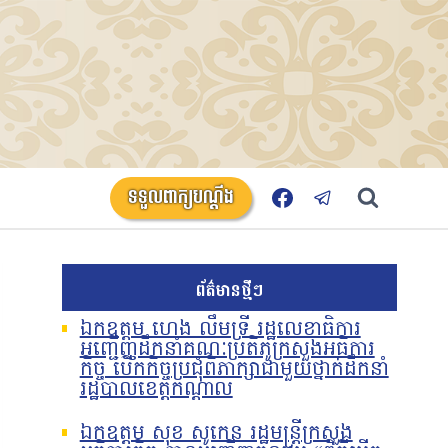
ទទួលពាក្យបណ្តឹង
ព័ត៌មានថ្មីៗ
ឯកឧត្តម ហេង លឹមទ្រី រដ្ឋលេខាធិការ
អញ្ជើញដឹកនាំគណៈប្រតិភូក្រសួងអធិការ
កិច្ច បើកកិច្ចប្រជុំពិភាក្សាជាមួយថ្នាក់ដឹកនាំ
រដ្ឋបាលខេត្តកណ្តាល
ឯកឧត្តម សុខ សូកេន រដ្ឋមន្រ្តីក្រសួង