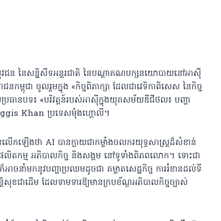
ាយុវជន នៃសន្និសីទអន្តរជាតិ នៃបណ្តាគណបក្សនយោបាយនៅអាស៊ី
ម្ពុជា ចូលរួមក្នុង «កិច្ចពិភាក្សា ដែលជាវេទិកាពិសេស នៃកិច្ច
ប្រធានបទ៖ «បរិវត្តន៍របស់អាស៊ីក្នុងយុគសម័យឌីជីថល៖ បញ្ហា
hinggis Khan ប្រទេសម៉ុងហ្គោលី។
ី បានលើកឡើងថា AI បានក្លាយជាកម្លាំងចលករយុទ្ធសាស្ត្រដ៏សំខាន់
សង្វាក់ផលិតកម្ម អភិបាលកិច្ច និងសង្គម នៅទូទាំងពិភពលោក។ ទោះជា
 ក៏អាចនាំមកនូវបញ្ហាប្រឈមដូចជា គម្លាតសេដ្ឋកិច្ច ការរំខានដល់ទី
្តិសុខជាដើម ដែលទាមទារឱ្យមានក្របខ័ណ្ឌអភិបាលកិច្ចច្បាស់