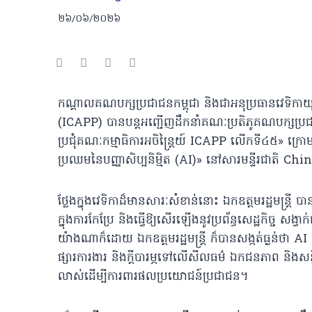
២៦/០៦/២០២៦
កណ្តាលគណបក្សប្រជាជនកម្ពុជា និងជាអនុប្រធានវេទិក
(ICAPP) បានបន្តអញ្ជើញដឹកនាំគណៈប្រតិភូគណបក្សប្រជាជនក
ប្រជុំគណៈកម្មាធិការអចិន្រ្តៃយ៍ ICAPP លើកទី៤៥» ក្រោម
ប្រឈមនៃបញ្ញាសិប្បនិម្មិត (AI)» នៅសារមន្ទីរជាតិ C
ថ្លែងក្នុងវេទិកាដ៏មានសារៈសំខាន់នោះ ឯកឧត្តមរដ្ឋមន្ត្រ
ក្នុងការកែប្រែ និងធ្វើឱ្យសើរឡើងនូវប្រព័ន្ធសេដ្ឋកិច្ច 
យ៉ាងណាក៏ដោយ ឯកឧត្តមរដ្ឋមន្រ្តី ក៏បានសង្កត់ធ្ងន់ថា AI
ផ្សារការងារ និងក្តីបារម្ភទៅលើសីលធម៌ ឯកជនភាព និងសន
លាស់ដើម្បីការពារផលប្រយោជន៍ប្រជាជន។