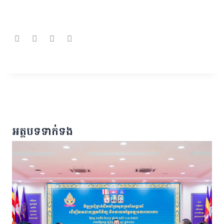
អត្ថបទទាក់ទង