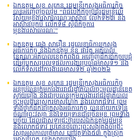
ឯកឧត្តម សុខ សូកេន រដ្ឋមន្រ្តីក្រសួងអធិការកិច្ច
បានអញ្ជើញចូលរួម “ពិធីបើកកិច្ចប្រជុំរដ្ឋមន្ត្រីលើ
វិស័យមុខងារសាធារណៈអាស៊ាន លើកទី២៣ និង
អាស៊ានបូកបី លើកទី៨ ស្តីពីកិច្ចការ
មុខងារសាធារណៈ”
ឯកឧត្តម ឆេង សារឿន រដ្ឋលេខាធិការក្រសួង
អធិការកិច្ច និងឯកឧត្តម នួន ផារ័ត្ន អភិបាល
នៃគណៈអភិបាលខេត្តកំពង់ធំ អញ្ជើញដឹកនាំកិច្ចប្រជុំ
ដើម្បីបូកសរុបលទ្ធផលការងារប្រចាំឆមាសទី១ និង
លើកទិសដៅការងារឆមាសទី២ ឆ្នាំ២០២៦
ឯកឧត្តម សុខ សូកេន រដ្ឋមន្រ្តីក្រសួងអធិការកិច្ច
អនុប្រធានក្រុមការងាររាជរដ្ឋាភិបាលចុះមូលដ្ឋានខេត្ត
ស្វាយរៀង និងជាប្រធានក្រុមការងាររាជរដ្ឋាភិបាល
ចុះមូលដ្ឋានស្រុករមាសហែក និងលោកជំទាវ ព្រម
ទាំងថ្នាក់ដឹកនាំក្រសួងអធិការកិច្ច បាននាំយកទៀន
ចំណាំព្រះវស្សា និងទេយ្យទានជាច្រើនមុខ ព្រមទាំង
បច្ច័យ ដែលជាសទ្ធាជ្រះថ្លារបស់ឯកឧត្តមរដ្ឋមន្រ្តី
និងលោកជំទាវ ប្រគេនចំពោះព្រះសង្ឃគង់ចាំព្រះ
វស្សាអស់កាលត្រីមាស នៅវត្តទាំង៥៣ ក្នុងស្រុក
រមាសហែក ខេត្តស្វាយរៀង