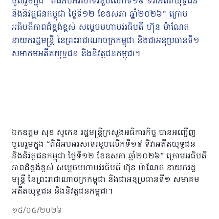
ឯកឧត្តម សុខ សូកេន រដ្ឋមន្ត្រីក្រសួងអធិការកិច្ច បានអញ្ជើញ
ចូលរួមក្នុង “ពិធីអបអរសាទរខួបលើកទី១៩ ទិវាអតីតយុទ្ធជន
និងនិវត្តជនកម្ពុជា ថ្ងៃទី១២ ខែឧសភា ឆ្នាំ២០២៦” ក្រោមអធិបតី
ភាពដ៏ខ្ពង់ខ្ពស់ សម្ដេចមហាបវរធិបតី ហ៊ុន ម៉ាណែត នាយករដ្ឋ
មន្ត្រី នៃព្រះរាជាណាចក្រកម្ពុជា និងជាអនុប្រធានទី១ សមាគម
អតីតយុទ្ធជន និងនិវត្តជនកម្ពុជា។
១៥/០៥/២០២៦