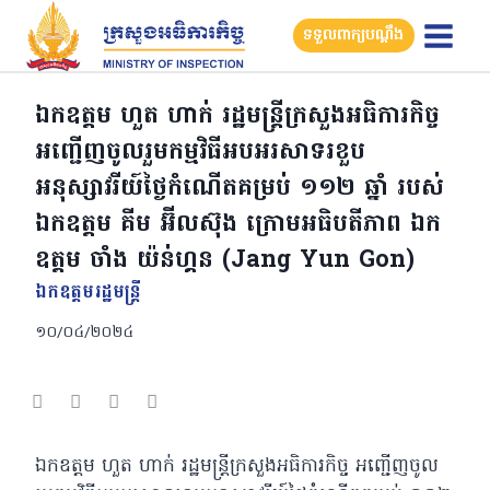
Skip
ទទួលពាក្យបណ្តឹង
to
content
ឯកឧត្តម ហួត ហាក់ រដ្ឋមន្រ្តីក្រសួងអធិការកិច្ច
អញ្ជើញចូលរួមកម្មវិធីអបអរសាទរខួប
អនុស្សាវរីយ៍ថ្ងៃកំណើតគម្រប់ ១១២ ឆ្នាំ របស់
ឯកឧត្តម គីម អ៊ីលស៊ុង ក្រោមអធិបតីភាព ឯក
ឧត្តម ចាំង យ៉ន់ហ្គន (Jang Yun Gon)
ឯកឧត្ដមរដ្ឋមន្ត្រី
១០/០៤/២០២៤
ឯកឧត្តម ហួត ហាក់ រដ្ឋមន្រ្តីក្រសួងអធិការកិច្ច អញ្ជើញចូល