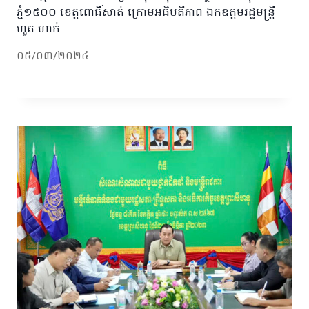
ភ្នំ១៥០០ ខេត្ដពោធិ៍សាត់ ក្រោមអធិបតីភាព ឯកឧត្តមរដ្ឋមន្រ្តី
ហួត ហាក់
០៥/០៣/២០២៤