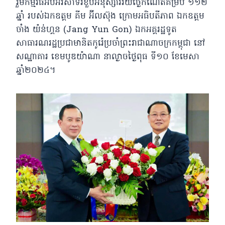
រួមកម្មវិធីអបអរសាទរខួបអនុស្សាវរីយ៍ថ្ងៃកំណើតគម្រប់ ១១២
ឆ្នាំ របស់ឯកឧត្តម គីម អ៊ីលស៊ុង ក្រោមអធិបតីភាព ឯកឧត្តម
ចាំង យ៉ន់ហ្គន (Jang Yun Gon) ឯកអគ្គរដ្ឋទូត
សាធារណរដ្ឋប្រជាមានិតកូរ៉េប្រចាំព្រះរាជាណាចក្រកម្ពុជា នៅ
សណ្ឋាគារ ខេមបូឌយ៉ាណា នាល្ងាចថ្ងៃពុធ ទី១០ ខែមេសា
ឆ្នាំ២០២៤។