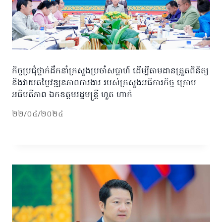
កិច្ចប្រជុំថ្នាក់ដឹកនាំក្រសួងប្រចាំសប្តាហ៍ ដើម្បីតាមដានត្រួតពិនិត្យ
និងវាយតម្លៃវឌ្ឍនភាពការងារ របស់ក្រសួងអធិការកិច្ច ក្រោម
អធិបតីភាព ឯកឧត្តមរដ្ឋមន្រ្តី ហួត ហាក់
២២/០៤/២០២៤