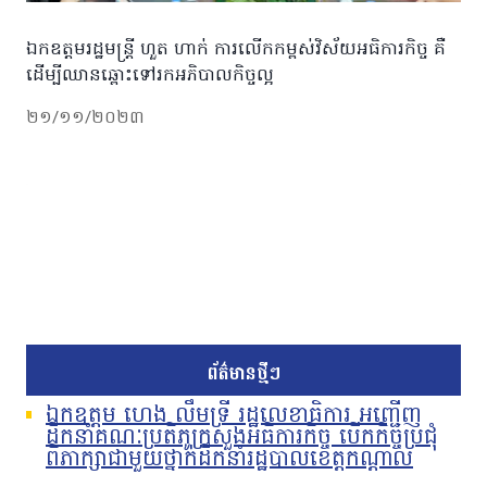
ឯកឧត្តមរដ្ឋមន្រ្តី ហួត ហាក់ ការលើកកម្ពស់វិស័យអធិការកិច្ច គឺ
ដើម្បីឈានឆ្ពោះទៅរកអភិបាលកិច្ចល្អ
២១/១១/២០២៣
ព័ត៌មានថ្មីៗ
ឯកឧត្តម ហេង លឹមទ្រី រដ្ឋលេខាធិការ អញ្ជើញ
ដឹកនាំគណៈប្រតិភូក្រសួងអធិការកិច្ច បើកកិច្ចប្រជុំ
ពិភាក្សាជាមួយថ្នាក់ដឹកនាំរដ្ឋបាលខេត្តកណ្តាល