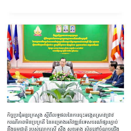
កិច្ចប្រជុំអន្តរក្រសួង ស្តីពីលទ្ធផលនៃការចុះអង្កេតស្រាវជ្រាវ
ករណីភាពមិនប្រក្រតី នៃគម្រោងអភិវឌ្ឍន៍ទេសចរណ៍ផ្សារភ្ជាប់
នឹងធម្មជាតិ របស់លោកស្រី ស៊ឹង សុខអាង ស្ថិតនៅចំណុចជើង