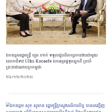
ឯកឧត្តមរដ្ឋមន្រ្តី ហួត ហាក់ ទទួលជួបពិភាក្សាការងារជាមួយ
លោកជំទាវ Ülkü Kocaefe ឯកអគ្គរដ្ឋទូតតួកគី ប្រចាំ
ព្រះរាជាណាចក្រកម្ពុជា
២៦/១២/២០២៣