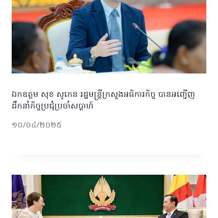
ឯកឧត្តម សុខ សូកេន រដ្ឋមន្ត្រីក្រសួងអធិការកិច្ច បានអញ្ជើញ
ដឹកនាំកិច្ចប្រជុំប្រចាំសប្ដាហ៍
១០/០៤/២០២៥