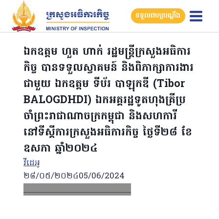
Skip
ទទួលពាក្យបណ្តឹង
to
content
ឯកឧត្តម ហួត ហាក់ រដ្ឋមន្រ្តីក្រសួងអធិការ
កិច្ច បានទទួលស្វាគមន៍ និងពិភាក្សាការងារ
ជាមួយ ឯកឧត្តម ទីប័រ បាឡុកឌី (Tibor
BALOGDHDI) ឯកអគ្គរដ្ឋទូតហុងគ្រីប្រ
ចាំព្រះរាជាណាចក្រកម្ពុជា និងសហការី
នៅទីស្តីការក្រសួងអធិការកិច្ច ថ្ងៃទី២៨ ខែ
ឧសភា ឆ្នាំ២០២៤
វីដេអូ
២៨/០៥/២០២៤
05/06/2024
Facebook
X
Email
LinkedIn