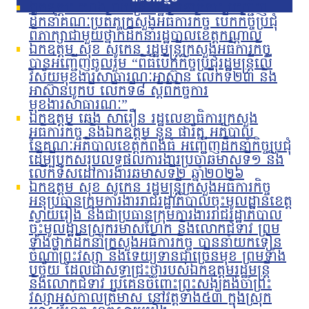
ឯកឧត្តម ហេង លឹមទ្រី រដ្ឋលេខាធិការ អញ្ជើញ
ដឹកនាំគណៈប្រតិភូក្រសួងអធិការកិច្ច បើកកិច្ចប្រជុំ
ពិភាក្សាជាមួយថ្នាក់ដឹកនាំរដ្ឋបាលខេត្តកណ្តាល
ឯកឧត្តម សុខ សូកេន រដ្ឋមន្រ្តីក្រសួងអធិការកិច្ច
បានអញ្ជើញចូលរួម “ពិធីបើកកិច្ចប្រជុំរដ្ឋមន្ត្រីលើ
វិស័យមុខងារសាធារណៈអាស៊ាន លើកទី២៣ និង
អាស៊ានបូកបី លើកទី៨ ស្តីពីកិច្ចការ
មុខងារសាធារណៈ”
ឯកឧត្តម ឆេង សារឿន រដ្ឋលេខាធិការក្រសួង
អធិការកិច្ច និងឯកឧត្តម នួន ផារ័ត្ន អភិបាល
នៃគណៈអភិបាលខេត្តកំពង់ធំ អញ្ជើញដឹកនាំកិច្ចប្រជុំ
ដើម្បីបូកសរុបលទ្ធផលការងារប្រចាំឆមាសទី១ និង
លើកទិសដៅការងារឆមាសទី២ ឆ្នាំ២០២៦
ឯកឧត្តម សុខ សូកេន រដ្ឋមន្រ្តីក្រសួងអធិការកិច្ច
អនុប្រធានក្រុមការងាររាជរដ្ឋាភិបាលចុះមូលដ្ឋានខេត្ត
ស្វាយរៀង និងជាប្រធានក្រុមការងាររាជរដ្ឋាភិបាល
ចុះមូលដ្ឋានស្រុករមាសហែក និងលោកជំទាវ ព្រម
ទាំងថ្នាក់ដឹកនាំក្រសួងអធិការកិច្ច បាននាំយកទៀន
ចំណាំព្រះវស្សា និងទេយ្យទានជាច្រើនមុខ ព្រមទាំង
បច្ច័យ ដែលជាសទ្ធាជ្រះថ្លារបស់ឯកឧត្តមរដ្ឋមន្រ្តី
និងលោកជំទាវ ប្រគេនចំពោះព្រះសង្ឃគង់ចាំព្រះ
វស្សាអស់កាលត្រីមាស នៅវត្តទាំង៥៣ ក្នុងស្រុក