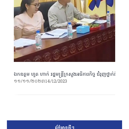
ឯកឧត្តម ហួត ហាក់ រដ្ឋមន្ត្រីក្រសួងអធិការកិច្ច ជំរុញថ្នាក់ដឹកនា
១១/១១/២០២៣
14/12/2023
ព័ត៌មានថ្មីៗ