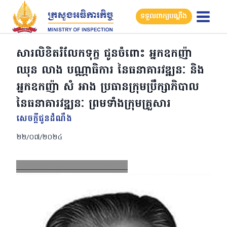
Skip
ទទួលពាក្យបណ្តឹង
to
content
សារលិខិតរំលែកទុក្ខ ជូនចំពោះ អ្នកឧកញ៉ា
ឈុន លាង បណ្ណាធិការ នៃធនាគារវឌ្ឍនៈ និង
អ្នកឧកញ៉ា សំ អាង ប្រធានក្រុមប្រឹក្សាភិបាល
នៃធនាគារវឌ្ឍនៈ ព្រមទាំងក្រុមគ្រួសារ
សេចក្តីជូនដំណឹង
២២/០៧/២០២៤
Facebook
X
Email
LinkedIn