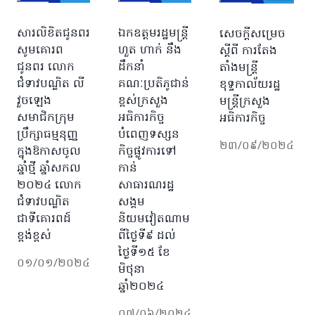
សារលិខិតជូនពរ
ឯកឧត្តមរដ្ឋមន្រ្តី
សេចក្ដីសម្រេច
​សូមគោរព
ហួត ហាក់ នឹង
ស្ដីពី ការតែង
ជូនពរ លោក
ដឹកនាំ
តាំងមន្ត្រី
ជំទាវបណ្ឌិត លី
គណៈប្រតិភូជាន់
ខុទ្ទកាល័យរដ្ឋ
វួចឡេង
ខ្ពស់ក្រសួង
មន្ត្រីក្រសួង
សមាជិកក្រុម
អធិការកិច្ច
អធិការកិច្ច
ប្រឹក្សាធម្មនុញ្ញ ​
បំពេញទស្សន
២៣/០៩/២០២៤
ក្នុងឱកាសចូល
កិច្ចផ្លូវការទៅ
ឆ្នាំថ្មី ឆ្នាំសកល
កាន់
២០២៤ លោក
សាធារណរដ្ឋ
ជំទាវបណ្ឌិត
សង្គម
ជាទីគោរពដ៍
និយមវៀតណាម
ខ្ពង់ខ្ពស់
ពីថ្ងៃទី៩ ដល់
ថ្ងៃទី១៥ ខែ
០១/០១/២០២៤
មិថុនា
ឆ្នាំ២០២៤
០៧/០៦/២០២៤