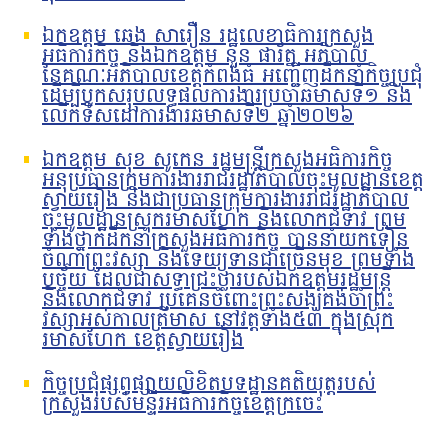
ឯកឧត្តម ឆេង សារឿន រដ្ឋលេខាធិការក្រសួង
អធិការកិច្ច និងឯកឧត្តម នួន ផារ័ត្ន អភិបាល
នៃគណៈអភិបាលខេត្តកំពង់ធំ អញ្ជើញដឹកនាំកិច្ចប្រជុំ
ដើម្បីបូកសរុបលទ្ធផលការងារប្រចាំឆមាសទី១ និង
លើកទិសដៅការងារឆមាសទី២ ឆ្នាំ២០២៦
ឯកឧត្តម សុខ សូកេន រដ្ឋមន្រ្តីក្រសួងអធិការកិច្ច
អនុប្រធានក្រុមការងាររាជរដ្ឋាភិបាលចុះមូលដ្ឋានខេត្ត
ស្វាយរៀង និងជាប្រធានក្រុមការងាររាជរដ្ឋាភិបាល
ចុះមូលដ្ឋានស្រុករមាសហែក និងលោកជំទាវ ព្រម
ទាំងថ្នាក់ដឹកនាំក្រសួងអធិការកិច្ច បាននាំយកទៀន
ចំណាំព្រះវស្សា និងទេយ្យទានជាច្រើនមុខ ព្រមទាំង
បច្ច័យ ដែលជាសទ្ធាជ្រះថ្លារបស់ឯកឧត្តមរដ្ឋមន្រ្តី
និងលោកជំទាវ ប្រគេនចំពោះព្រះសង្ឃគង់ចាំព្រះ
វស្សាអស់កាលត្រីមាស នៅវត្តទាំង៥៣ ក្នុងស្រុក
រមាសហែក ខេត្តស្វាយរៀង
កិច្ចប្រជុំផ្សព្វផ្សាយលិខិតបទដ្ឋានគតិយុត្តរបស់
ក្រសួងរបស់មន្ទីរអធិការកិច្ចខេត្តក្រចេះ