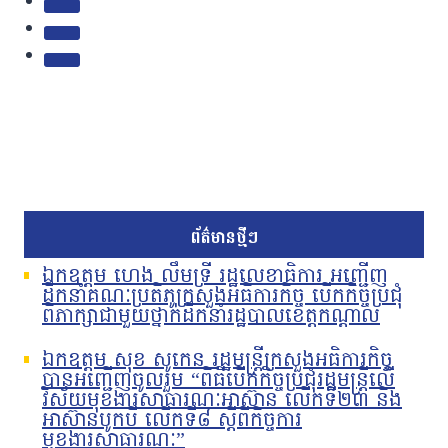
ព័ត៌មានថ្មីៗ
ឯកឧត្តម ហេង លឹមទ្រី រដ្ឋលេខាធិការ អញ្ជើញ
ដឹកនាំគណៈប្រតិភូក្រសួងអធិការកិច្ច បើកកិច្ចប្រជុំ
ពិភាក្សាជាមួយថ្នាក់ដឹកនាំរដ្ឋបាលខេត្តកណ្តាល
ឯកឧត្តម សុខ សូកេន រដ្ឋមន្រ្តីក្រសួងអធិការកិច្ច
បានអញ្ជើញចូលរួម “ពិធីបើកកិច្ចប្រជុំរដ្ឋមន្ត្រីលើ
វិស័យមុខងារសាធារណៈអាស៊ាន លើកទី២៣ និង
អាស៊ានបូកបី លើកទី៨ ស្តីពីកិច្ចការ
មុខងារសាធារណៈ”