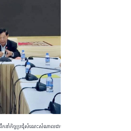
កិច្ចប្
នាំកិច្ចប្រជុំសំណេះសំណាលជាមួយថ្នាក់ដឹកនាំ និងមន្ដ្រីរាជការ