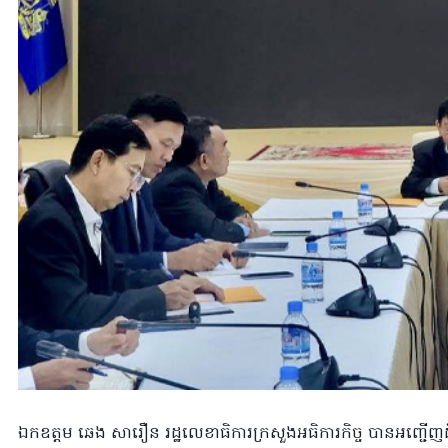
ឯកឧត្តម ឆេង សារឿន រដ្ឋលេខាធិការក្រសួងអធិការកិច្ច បានអញ្ជើញដឹក