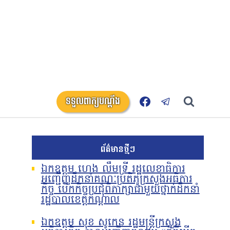
ទទួលពាក្យបណ្តឹង
ព័ត៌មានថ្មីៗ
ឯកឧត្តម ហេង លឹមទ្រី រដ្ឋលេខាធិការ
អញ្ជើញដឹកនាំគណៈប្រតិភូក្រសួងអធិការ
កិច្ច បើកកិច្ចប្រជុំពិភាក្សាជាមួយថ្នាក់ដឹកនាំ
រដ្ឋបាលខេត្តកណ្តាល
ឯកឧត្តម សុខ សូកេន រដ្ឋមន្រ្តីក្រសួង