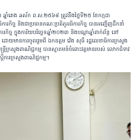
ឆ្នាំរោង ឆស័ក ព.ស.២៥៦៨ ត្រូវនឹងថ្ងៃទី២៥ ខែកក្កដា
ការកិច្ច និងជាប្រធានគណៈប្រតិភូអធិការកិច្ច បានអញ្ជើញដឹកនាំ
ី ភារកិច្ច ក្នុងការិយបរិច្ឆេទឆ្នាំ២០២៣ និងបណ្ដាឆ្នាំពាក់ព័ន្ធ នៅ
្ធ ដោយមានការចូលរួមពី ឯកឧត្តម វ៉េង សុធី រដ្ឋលេខាធិការក្រសួង
មន្រ្តីក្រសួងពាណិជ្ជកម្ម បានស្វាគមន៍ចំពោះវត្តមានរបស់ លោកជំទាវ
្ដីការក្រសួងពាណិជ្ជកម្ម។