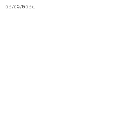
០២/០៦/២០២៥