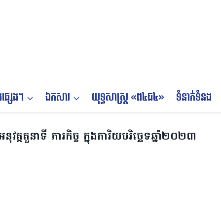
ផ្សេងៗ
ឯកសារ
យុទ្ធសាស្ត្រ «ព៤ជ៤»
ទំនាក់ទំនង
ារអនុវត្តតួនាទី ភារកិច្ច ក្នុងការិយបរិច្ឆេទឆ្នាំ២០២៣