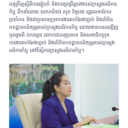
អនុក្រឹត្យស្តីពីការរៀបចំ និងការប្រព្រឹត្តទៅរបស់ក្រសួងអធិការ
កិច្ច ដឹកនាំដោយ លោកជំទាវ សុខ វិឡាយ
រដ្ឋលេខាធិការ
ប្រចាំការ និងជាប្រធានក្រុមការងារតាក់តែងច្បាប់ និងលិខិត
បទដ្ឋានគតិយុត្តរបស់ក្រសួងអធិការកិច្ច ដោយមានការអញ្ជើញ
ចូលរួមពី ឯកឧត្តម លោកជាអនុប្រធាន និងសមាជិកក្រុម
ការងារតាក់តែងច្បាប់ និងលិខិតបទដ្ឋានគតិយុត្តរបស់ក្រសួង
អធិការកិច្ច នៅទីស្តីការក្រសួងអធិការកិច្ច។