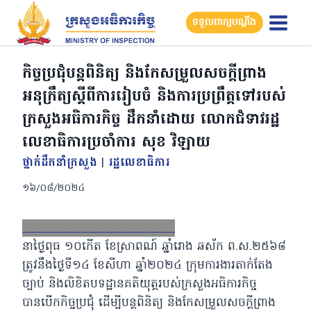
Skip
ទទួលពាក្យបណ្តឹង
to
content
កិច្ចប្រជុំបន្តពិនិត្យ និងកែសម្រួលសចក្តីព្រាង
អនុក្រឹត្យស្តីពីការរៀបចំ និងការប្រព្រឹត្តទៅរបស់
ក្រសួងអធិការកិច្ច ដឹកនាំដោយ លោកជំទាវរដ្ឋ
លេខាធិការប្រចាំការ សុខ វិឡាយ
ថ្នាក់ដឹកនាំក្រសួង
|
រដ្ឋលេខាធិការ
១៦/០៨/២០២៤
Facebook
X
Email
LinkedIn
នាថ្ងៃពុធ ១០កើត ខែស្រាពណ៍ ឆ្នាំរោង ឆស័ក ព.ស.២៥៦៨
ត្រូវនឹងថ្ងៃទី១៤ ខែសីហា ឆ្នាំ២០២៤ ក្រុមការងារតាក់តែង
ច្បាប់ និងលិខិតបទដ្ឋានគតិយុត្តរបស់ក្រសួងអធិការកិច្ច
បានបើកកិច្ចប្រជុំ ដើម្បីបន្តពិនិត្យ និងកែសម្រួលសចក្តីព្រាង