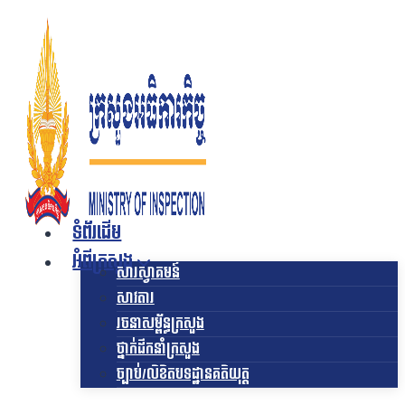
Skip
to
content
ទំព័រដើម
អំពីក្រសួង
សារស្វាគមន៍
សាវតារ
រចនាសម្ព័ន្ធក្រសួង​
ថ្នាក់ដឹកនាំក្រសួង
ច្បាប់/លិខិតបទដ្ឋានគតិយុត្ត