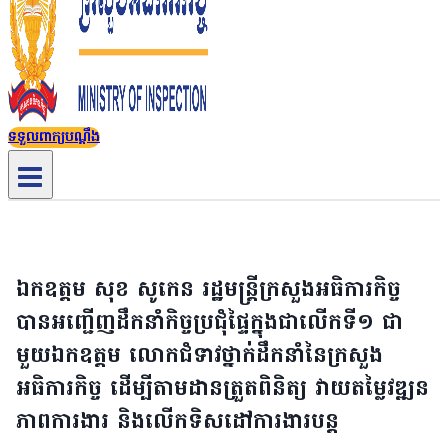
ទទួលពាក្យបណ្តឹង
ឯកឧត្តម សុខ សូកេន រដ្ឋមន្រ្តីក្រសួងអធិការកិច្ច
បានអញ្ជើញដឹកនាំកិច្ចប្រជុំផ្ទៃក្នុងជាលើកទី១ ជា
មួយឯកឧត្តម លោកជំទាវថ្នាក់ដឹកនាំនៃក្រសួង
អធិការកិច្ច ដើម្បីតាមដានត្រួតពិនិត្យ វាយតម្លៃវឌ្ឍន
ភាពការងារ និងលើកទិសដៅការងារបន្ត