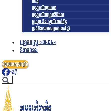
វីដេអូ
បណ្ណាល័យរូបភាព
បណ្ណាល័យច្បាប់ឌីជីថល
ក្រសួង និង ស្ថាប័នពាក់ព័ន្ធ
ប្រតិទិនឈប់សម្រាកប្រចាំឆ្នាំ
យុទ្ធសាស្ត្រ «ព៤ជ៤»
ទំនាក់ទំនង
ទទួលពាក្យបណ្តឹង