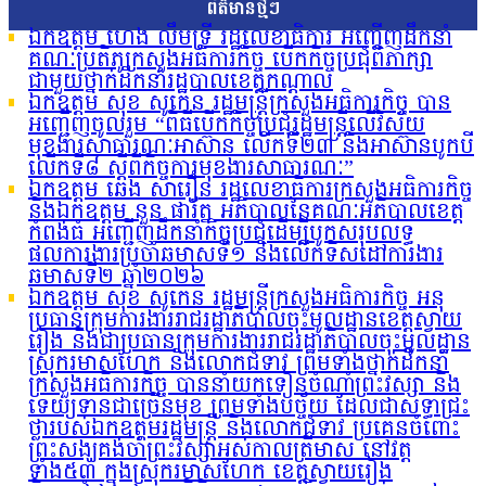
ព័ត៌មានថ្មីៗ
ឯកឧត្តម ហេង លឹមទ្រី រដ្ឋលេខាធិការ អញ្ជើញដឹកនាំ
គណៈប្រតិភូក្រសួងអធិការកិច្ច បើកកិច្ចប្រជុំពិភាក្សា
ជាមួយថ្នាក់ដឹកនាំរដ្ឋបាលខេត្តកណ្តាល
ឯកឧត្តម សុខ សូកេន រដ្ឋមន្រ្តីក្រសួងអធិការកិច្ច បាន
អញ្ជើញចូលរួម “ពិធីបើកកិច្ចប្រជុំរដ្ឋមន្ត្រីលើវិស័យ
មុខងារសាធារណៈអាស៊ាន លើកទី២៣ និងអាស៊ានបូកបី
លើកទី៨ ស្តីពីកិច្ចការមុខងារសាធារណៈ”
ឯកឧត្តម ឆេង សារឿន រដ្ឋលេខាធិការក្រសួងអធិការកិច្ច
និងឯកឧត្តម នួន ផារ័ត្ន អភិបាលនៃគណៈអភិបាលខេត្ត
កំពង់ធំ អញ្ជើញដឹកនាំកិច្ចប្រជុំដើម្បីបូកសរុបលទ្ធ
ផលការងារប្រចាំឆមាសទី១ និងលើកទិសដៅការងារ
ឆមាសទី២ ឆ្នាំ២០២៦
ឯកឧត្តម សុខ សូកេន រដ្ឋមន្រ្តីក្រសួងអធិការកិច្ច អនុ
ប្រធានក្រុមការងាររាជរដ្ឋាភិបាលចុះមូលដ្ឋានខេត្តស្វាយ
រៀង និងជាប្រធានក្រុមការងាររាជរដ្ឋាភិបាលចុះមូលដ្ឋាន
ស្រុករមាសហែក និងលោកជំទាវ ព្រមទាំងថ្នាក់ដឹកនាំ
ក្រសួងអធិការកិច្ច បាននាំយកទៀនចំណាំព្រះវស្សា និង
ទេយ្យទានជាច្រើនមុខ ព្រមទាំងបច្ច័យ ដែលជាសទ្ធាជ្រះ
ថ្លារបស់ឯកឧត្តមរដ្ឋមន្រ្តី និងលោកជំទាវ ប្រគេនចំពោះ
ព្រះសង្ឃគង់ចាំព្រះវស្សាអស់កាលត្រីមាស នៅវត្ត
ទាំង៥៣ ក្នុងស្រុករមាសហែក ខេត្តស្វាយរៀង