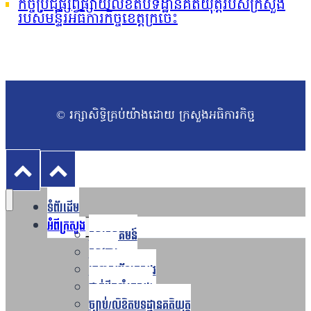
កិច្ចប្រជុំផ្សព្វផ្សាយលិខិតបទដ្ឋានគតិយុត្តរបស់ក្រសួង
របស់មន្ទីរអធិការកិច្ចខេត្តក្រចេះ
© រក្សាសិទ្ធិគ្រប់យ៉ាងដោយ ក្រសួងអធិការកិច្ច
ទំព័រដើម
អំពីក្រសួង
Toggle
សារស្វាគមន៍
child
menu
សាវតារ
រចនាសម្ព័ន្ធក្រសួង​
ថ្នាក់ដឹកនាំក្រសួង
ច្បាប់/លិខិតបទដ្ឋានគតិយុត្ត