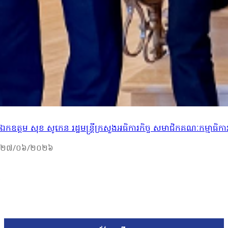
ឯកឧត្តម សុខ សូកេន រដ្ឋមន្រ្តីក្រសួងអធិការកិច្ច សមាជិកគណៈកម្មា
២៧/០៦/២០២៦