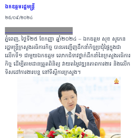
ឯកឧត្ដមរដ្ឋមន្ត្រី
២៥/០៩/២០២៤
Facebook
X
Email
LinkedIn
ភ្នំពេញ, ថ្ងៃទី២៥ ខែកញ្ញា ឆ្នាំ២០២៤ – ឯកឧត្តម សុខ សូកេន
រដ្ឋមន្រ្តីក្រសួងអធិការកិច្ច បានអញ្ជើញដឹកនាំកិច្ចប្រជុំផ្ទៃក្នុងជា
លើកទី១ ជាមួយឯកឧត្តម លោកជំទាវថ្នាក់ដឹកនាំនៃក្រសួងអធិការ
កិច្ច ដើម្បីតាមដានត្រួតពិនិត្យ វាយតម្លៃវឌ្ឍនភាពការងារ និងលើក
ទិសដៅការងារបន្ត នៅទីស្ដីការក្រសួង។