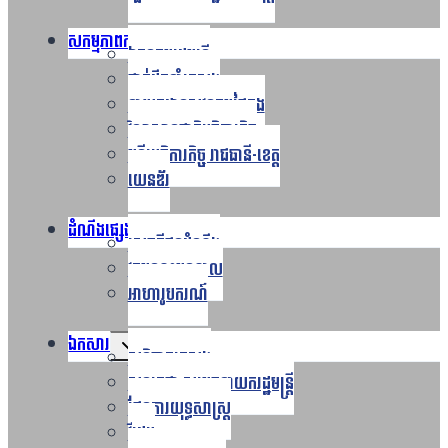
សកម្មភាពការងារ
Toggle
ឯកឧត្ដមរដ្ឋមន្ត្រី
child
menu
ថ្នាក់ដឹកនាំក្រសួង
នាយកដ្ឋានសវនកម្មផ្ទៃក្នុង
វិទ្យាស្ថានជាតិអធិការកិច្ច
មន្ទីរអធិការកិច្ច រាជធានី-ខេត្ត
យេនឌ័រ
ដំណឹងផ្សេងៗ
Toggle
សេចក្តីជូនដំណឹង
child
menu
វគ្គបណ្តុះបណ្តាល
អាហារូបករណ៍
ឯកសារ
Toggle
សន្និបាតក្រសួង
child
menu
សន្ទរកថា សម្តេចនាយករដ្ឋមន្ត្រី
ផែនការយុទ្ធសាស្រ្ត
វីដេអូ