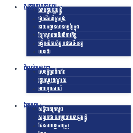
សកម្មភាពការងារ
ឯកឧត្ដមរដ្ឋមន្ត្រី
ថ្នាក់ដឹកនាំក្រសួង
នាយកដ្ឋានសវនកម្មផ្ទៃក្នុង
វិទ្យាស្ថានជាតិអធិការកិច្ច
មន្ទីរអធិការកិច្ច រាជធានី-ខេត្ត
យេនឌ័រ
ដំណឹងផ្សេងៗ
សេចក្តីជូនដំណឹង
វគ្គបណ្តុះបណ្តាល
អាហារូបករណ៍
ឯកសារ
សន្និបាតក្រសួង
សន្ទរកថា សម្តេចនាយករដ្ឋមន្ត្រី
ផែនការយុទ្ធសាស្រ្ត