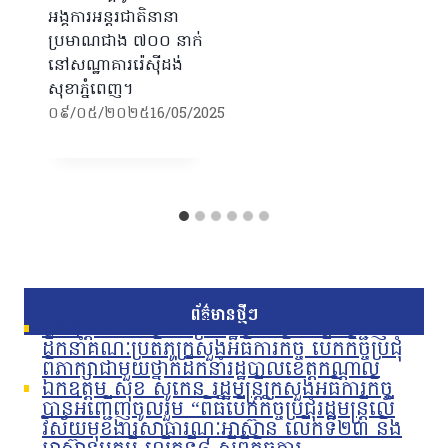
អង្គការអន្តរជាតិនានា
ប្រមាណជាង ៧០០ នាក់
នៅសណ្ឋាគាររ៉េស៊ីដង់
សុខាភ្នំពេញ។
០៩/០៥/២០២៥
16/05/2025
ព័ត៌មានថ្មីៗ
ឯកឧត្តម ហេង លឹមទ្រី រដ្ឋលេខាធិការ អញ្ជើញ
ដឹកនាំគណៈប្រតិភូក្រសួងអធិការកិច្ច បើកកិច្ចប្រជុំ
ពិភាក្សាជាមួយថ្នាក់ដឹកនាំរដ្ឋបាលខេត្តកណ្តាល
ឯកឧត្តម សុខ សូកេន រដ្ឋមន្រ្តីក្រសួងអធិការកិច្ច
បានអញ្ជើញចូលរួម “ពិធីបើកកិច្ចប្រជុំរដ្ឋមន្ត្រីលើ
វិស័យមុខងារសាធារណៈអាស៊ាន លើកទី២៣ និង