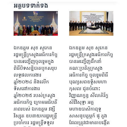
អត្ថបទទាក់ទង
ឯកឧត្តម សុខ សូកេន
ឯកឧត្ដម សុខ សូកេន
រដ្ឋមន្រ្តីក្រសួងអធិការកិច្ច
រដ្ឋមន្រ្តីក្រសួងអធិការកិច្ច
បានអញ្ជើញចូលរួមក្នុង
បានអញ្ជើញដឹកនាំ
ពិធីបិទសន្និបាតបូកសរុប
គណៈប្រតិភូក្រសួង
ឯ
លទ្ធផលការងារ
អធិការកិច្ច ចូលរួមពិធី
រ
ឆ្នាំ២០២៤ និងលើក
បុណ្យសពឧទ្ទិសមហា
អ
ទិសដៅការងារ
កុសល ជូនចំពោះ
ត
ឆ្នាំ២០២៥ របស់ក្រសួង
វិញ្ញាណក្ខន្ធ សីលាភិរ័ក្ខ
ក
អធិការកិច្ច ក្រោមអធិបតី
សិរីវិសុទ្ធា អគ្គ
ជ
ភាពរបស់ ឯកឧត្តម វង្សី
មហាឧបាសិកាពុទ្ធ
វិស្សុត ឧបនាយករដ្ឋមន្រ្តី
សាសនូបត្ថម្ភក៍ ផូ ភួង
ប្រចាំការ រដ្ឋមន្រ្តីទទួល
ដែលត្រូវជាមាតាបង្កើត