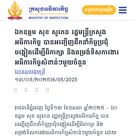
Skip
ទទួលពាក្យបណ្តឹង
to
content
ឯកឧត្តម សុខ សូកេន រដ្ឋមន្រ្តីក្រសួង
អធិការកិច្ច បានអញ្ជើញដឹកនាំកិច្ចប្រជុំ
ចង្អៀតដើម្បីពិភាក្សា និងតម្រង់ទិសការងារ
អធិការកិច្ចសំខាន់ៗមួយចំនួន
ឯកឧត្ដមរដ្ឋមន្ត្រី
១៣/០៥/២០២៥
16/05/2025
រាជធានីភ្នំពេញ ថ្ងៃទី១៣ ខែឧសភា ឆ្នាំ២០២៥ – ឯក
ឧត្តម សុខ សូកេន រដ្ឋមន្រ្តីក្រសួងអធិការកិច្ច បាន
អញ្ជើញដឹកនាំកិច្ចប្រជុំចង្អៀតដើម្បីពិភាក្សា និង
តម្រង់ទិសការងារអធិការកិច្ចសំខាន់ៗមួយចំនួន ដោយ