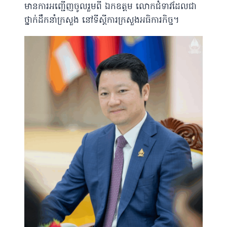
មានការអញ្ជើញចូលរួមពី ឯកឧត្តម លោកជំទាវដែលជា
ថ្នាក់ដឹកនាំក្រសួង នៅទីស្ដីការក្រសួងអធិការកិច្ច។