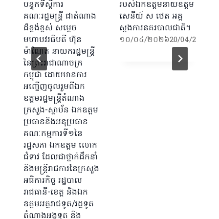
បន្ទុកទីស្តីការ
របស់ឯកឧត្តមនាយឧត្តម
គណៈរដ្ឋមន្រ្តី ជាតំណាង
សេនីយ៍ ស ថេត អគ្គ
ដ៏ខ្ពង់ខ្ពស់ សម្តេច
ស្នងការនគរបាលជាតិ។
មហាបវរធិបតី ហ៊ុន
១០/០៤/២០២៦
20/04/2026
ម៉ាណែត នាយករដ្ឋមន្ត្រី
នៃព្រះរាជាណាចក្រ
កម្ពុជា ដោយមានការ
អញ្ជើញចូលរួមពីឯក
ឧត្តមរដ្ឋមន្រ្តីតំណាង
ក្រសួង-ស្ថាប័ន ឯកឧត្តម
ប្រធាននិងអនុប្រធាន
គណៈកម្មការទី១នៃ
រដ្ឋសភា ឯកឧត្តម លោក
ជំទាវ ដែលជាថ្នាក់ដឹកនាំ
និងមន្ត្រីរាជការនៃក្រសួង
អធិការកិច្ច រដ្ឋបាល
រាជធានី-ខេត្ត និងឯក
ឧត្តមអគ្គរាជទូត/រដ្ឋទូត
តំណាងអង្គទូត និង