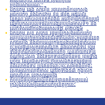
អាស៊ានបូកបី លើកទី៨ ស្តីពីកិច្ចការ
មុខងារសាធារណៈ”
ឯកឧត្តម ឆេង សារឿន រដ្ឋលេខាធិការក្រសួង
អធិការកិច្ច និងឯកឧត្តម នួន ផារ័ត្ន អភិបាល
នៃគណៈអភិបាលខេត្តកំពង់ធំ អញ្ជើញដឹកនាំកិច្ចប្រជុំ
ដើម្បីបូកសរុបលទ្ធផលការងារប្រចាំឆមាសទី១ និង
លើកទិសដៅការងារឆមាសទី២ ឆ្នាំ២០២៦
ឯកឧត្តម សុខ សូកេន រដ្ឋមន្រ្តីក្រសួងអធិការកិច្ច
អនុប្រធានក្រុមការងាររាជរដ្ឋាភិបាលចុះមូលដ្ឋានខេត្ត
ស្វាយរៀង និងជាប្រធានក្រុមការងាររាជរដ្ឋាភិបាល
ចុះមូលដ្ឋានស្រុករមាសហែក និងលោកជំទាវ ព្រម
ទាំងថ្នាក់ដឹកនាំក្រសួងអធិការកិច្ច បាននាំយកទៀន
ចំណាំព្រះវស្សា និងទេយ្យទានជាច្រើនមុខ ព្រមទាំង
បច្ច័យ ដែលជាសទ្ធាជ្រះថ្លារបស់ឯកឧត្តមរដ្ឋមន្រ្តី
និងលោកជំទាវ ប្រគេនចំពោះព្រះសង្ឃគង់ចាំព្រះ
វស្សាអស់កាលត្រីមាស នៅវត្តទាំង៥៣ ក្នុងស្រុក
រមាសហែក ខេត្តស្វាយរៀង
កិច្ចប្រជុំផ្សព្វផ្សាយលិខិតបទដ្ឋានគតិយុត្តរបស់
ក្រសួងរបស់មន្ទីរអធិការកិច្ចខេត្តក្រចេះ