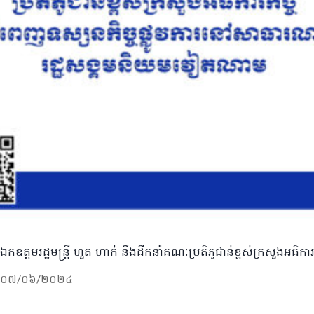
ឯកឧត្តមរដ្ឋមន្រ្តី ហួត ហាក់ នឹងដឹកនាំគណៈប្រតិភូជាន់ខ្ពស់ក្រសួងអធិ
០៧/០៦/២០២៤