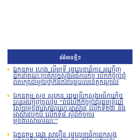
ព័ត៌មានថ្មីៗ
ឯកឧត្តម ហេង លឹមទ្រី រដ្ឋលេខាធិការ អញ្ជើញ
ដឹកនាំគណៈប្រតិភូក្រសួងអធិការកិច្ច បើកកិច្ចប្រជុំ
ពិភាក្សាជាមួយថ្នាក់ដឹកនាំរដ្ឋបាលខេត្តកណ្តាល
ឯកឧត្តម សុខ សូកេន រដ្ឋមន្រ្តីក្រសួងអធិការកិច្ច
បានអញ្ជើញចូលរួម “ពិធីបើកកិច្ចប្រជុំរដ្ឋមន្ត្រីលើ
វិស័យមុខងារសាធារណៈអាស៊ាន លើកទី២៣ និង
អាស៊ានបូកបី លើកទី៨ ស្តីពីកិច្ចការ
មុខងារសាធារណៈ”
ឯកឧត្តម ឆេង សារឿន រដ្ឋលេខាធិការក្រសួង