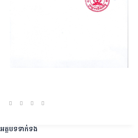
អត្ថបទទាក់ទង