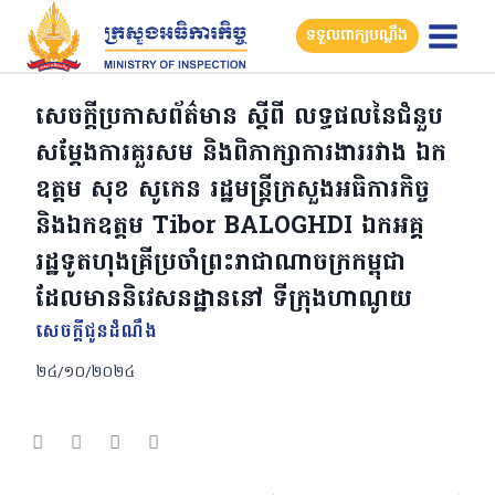
Skip
ទទួលពាក្យបណ្តឹង
to
content
សេចក្ដីប្រកាសព័ត៌មាន ស្ដីពី លទ្ធផលនៃជំនួប
សម្ដែងការគួរសម និងពិភាក្សាការងាររវាង ឯក
ឧត្តម សុខ សូកេន រដ្ឋមន្រ្តីក្រសួងអធិការកិច្ច
និងឯកឧត្តម Tibor BALOGHDI ឯកអគ្គ
រដ្ឋទូតហុងគ្រីប្រចាំព្រះរាជាណាចក្រកម្ពុជា
ដែលមាននិវេសនដ្ឋាននៅ ទីក្រុងហាណូយ
សេចក្តីជូនដំណឹង
២៤/១០/២០២៤