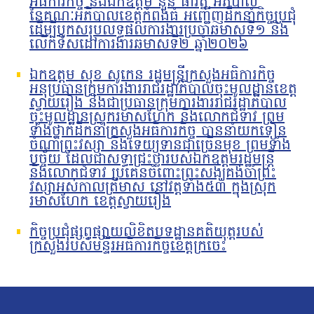
អធិការកិច្ច និងឯកឧត្តម នួន ផារ័ត្ន អភិបាល
នៃគណៈអភិបាលខេត្តកំពង់ធំ អញ្ជើញដឹកនាំកិច្ចប្រជុំ
ដើម្បីបូកសរុបលទ្ធផលការងារប្រចាំឆមាសទី១ និង
លើកទិសដៅការងារឆមាសទី២ ឆ្នាំ២០២៦
ឯកឧត្តម សុខ សូកេន រដ្ឋមន្រ្តីក្រសួងអធិការកិច្ច
អនុប្រធានក្រុមការងាររាជរដ្ឋាភិបាលចុះមូលដ្ឋានខេត្ត
ស្វាយរៀង និងជាប្រធានក្រុមការងាររាជរដ្ឋាភិបាល
ចុះមូលដ្ឋានស្រុករមាសហែក និងលោកជំទាវ ព្រម
ទាំងថ្នាក់ដឹកនាំក្រសួងអធិការកិច្ច បាននាំយកទៀន
ចំណាំព្រះវស្សា និងទេយ្យទានជាច្រើនមុខ ព្រមទាំង
បច្ច័យ ដែលជាសទ្ធាជ្រះថ្លារបស់ឯកឧត្តមរដ្ឋមន្រ្តី
និងលោកជំទាវ ប្រគេនចំពោះព្រះសង្ឃគង់ចាំព្រះ
វស្សាអស់កាលត្រីមាស នៅវត្តទាំង៥៣ ក្នុងស្រុក
រមាសហែក ខេត្តស្វាយរៀង
កិច្ចប្រជុំផ្សព្វផ្សាយលិខិតបទដ្ឋានគតិយុត្តរបស់
ក្រសួងរបស់មន្ទីរអធិការកិច្ចខេត្តក្រចេះ