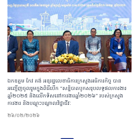
ឯកឧត្តម កែវ គង់ អនុរដ្ឋលេខាធិការក្រសួងអធិការកិច្ច បាន
អញ្ជើញចូលរួមក្នុងពិធីបើក “សន្និបាតបូកសរុបលទ្ធផលការងារ
ឆ្នាំ២០២៥ និងលើកទិសដៅការងារឆ្នាំ២០២៦” របស់ក្រសួង
ការងារ និងបណ្តុះបណ្តាលវិជ្ជាជីវៈ
២៦/០២/២០២៦