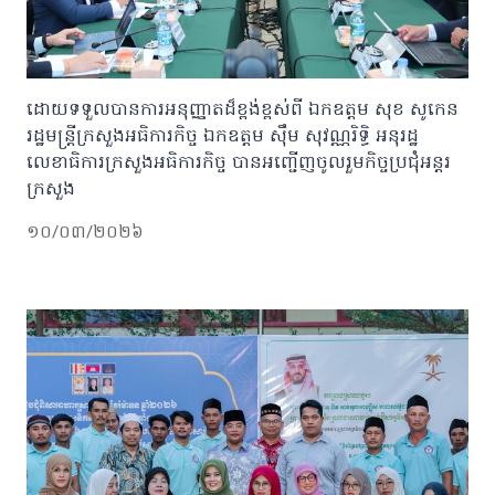
ដោយទទួលបានការអនុញ្ញាតដ៏ខ្ពង់ខ្ពស់ពី ឯកឧត្តម សុខ សូកេន
រដ្ឋមន្រ្តីក្រសួងអធិការកិច្ច ឯកឧត្តម ស៊ឹម សុវណ្ណរិទ្ធិ អនុរដ្ឋ
លេខាធិការក្រសួងអធិការកិច្ច បានអញ្ជើញចូលរួមកិច្ចប្រជុំអន្តរ
ក្រសួង
១០/០៣/២០២៦