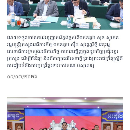
ដោយទទួលបានការអនុញ្ញាតដ៏ខ្ពង់ខ្ពស់ពីឯកឧត្តម សុខ សូកេន
រដ្ឋមន្រ្តីក្រសួងអធិការកិច្ច ឯកឧត្តម ស៊ឹម សុវណ្ណរិទ្ធិ អនុរដ្ឋ
លេខាធិការក្រសួងអធិការកិច្ច បានអញ្ជើញចូលរួមកិច្ចប្រជុំអន្តរ
ក្រសួង ដើម្បីពិនិត្យ និងពិភាក្សាលើសេចក្តីព្រាងព្រះរាជក្រឹត្យស្តីពី
ការរៀបចំនិងការប្រព្រឹត្តទៅរបស់គណៈបសុពេទ្យ
០៥/០៣/២០២៦