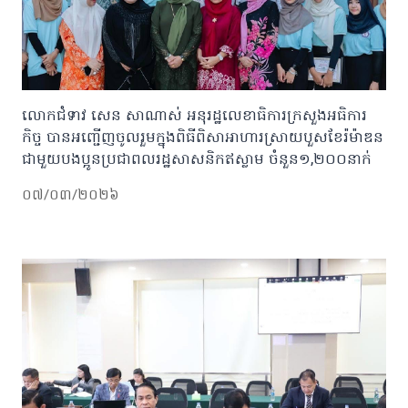
លោកជំទាវ សេន សាណាស់ អនុរដ្ឋលេខាធិការក្រសួងអធិការ
កិច្ច បានអញ្ជើញចូលរួមក្នុងពិធីពិសាអាហារស្រាយបួសខែរ៉ម៉ាឌន
ជាមួយបងប្អូនប្រជាពលរដ្ឋសាសនិកឥស្លាម ចំនួន១,២០០នាក់
០៧/០៣/២០២៦