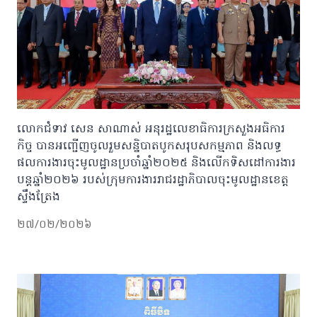
លោកជំទាវ សេន សាណាស់ អនុរដ្ឋលេខាធិការក្រសួងអធិការ
កិច្ច បានអញ្ជើញចូលរួមសន្និបាតបូកសរុបសកម្មភាព និងលទ្ធ
ផលការងារចុះមូលដ្ឋានប្រចាំឆ្នាំ២០២៥ និងលើកទិសដៅការងារ
បន្តឆ្នាំ២០២៦ របស់ក្រុមការងាររាជរដ្ឋាភិបាលចុះមូលដ្ឋានខេត្ត
ស្ទឹងត្រែង
២៧/០២/២០២៦