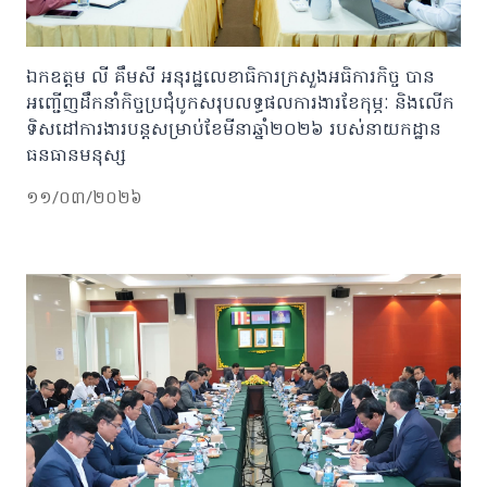
ឯកឧត្តម លី គឹមសី អនុរដ្ឋលេខាធិការក្រសួងអធិការកិច្ច បាន
អញ្ជើញដឹកនាំកិច្ចប្រជុំបូកសរុបលទ្ធផលការងារខែកុម្ភៈ និងលើក
ទិសដៅការងារបន្តសម្រាប់ខែមីនាឆ្នាំ២០២៦ របស់នាយកដ្ឋាន
ធនធានមនុស្ស
១១/០៣/២០២៦