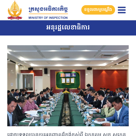
Skip
ទទួលពាក្យបណ្តឹង
to
content
អនុរដ្ឋលេខាធិការ
ដោយទទួលបានការអនុញ្ញាតដ៏ខ្ពង់ខ្ពស់ពី ឯកឧត្តម សុខ សូកេន