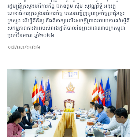
រដ្ឋមន្រ្តីក្រសួងអធិការកិច្ច ឯកឧត្តម ស៊ឹម សុវណ្ណរិទ្ធិ អនុរដ្ឋ
លេខាធិការក្រសួងអធិការកិច្ច បានអញ្ជើញចូលរួមកិច្ចប្រជុំអន្តរ
ក្រសួង ដើម្បីពិនិត្យ និងពិភាក្សាលើសេចក្តីព្រាងរបាយការណ៍ស្តីពី
សកម្មភាពការងាររបស់រាជរដ្ឋាភិបាលនៃព្រះរាជាណាចក្រកម្ពុជា
ប្រចាំខែមករា ឆ្នាំ២០២៦
១៧/០៣/២០២៦