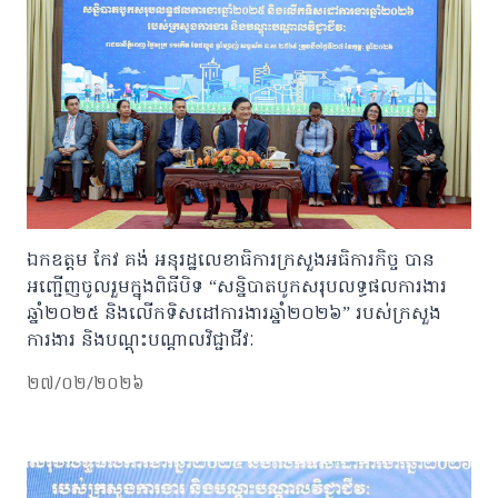
ឯកឧត្តម កែវ គង់ អនុរដ្ឋលេខាធិការក្រសួងអធិការកិច្ច បាន
អញ្ជើញចូលរួមក្នុងពិធីបិទ “សន្និបាតបូកសរុបលទ្ធផលការងារ
ឆ្នាំ២០២៥ និងលើកទិសដៅការងារឆ្នាំ២០២៦” របស់ក្រសួង
ការងារ និងបណ្តុះបណ្តាលវិជ្ជាជីវៈ
២៧/០២/២០២៦