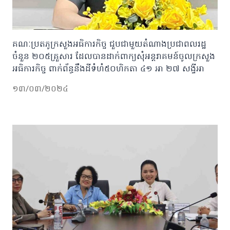
គណៈប្រតភូក្រសួងអធិការកិច្ច ជួបជាមួយតំណាងប្រជាពលរដ្ឋ
ចំនួន ២០៥គ្រួសារ ដែលបានដាក់ពាក្យសុំអន្តរាគមន៍ចូលក្រសួង
អធិការកិច្ច ពាក់ព័ន្ធនឹងដីទំហំ៥០ហិកតា ៤១ អា ២៧ សង្ទីអា
១៣/០៣/២០២៤