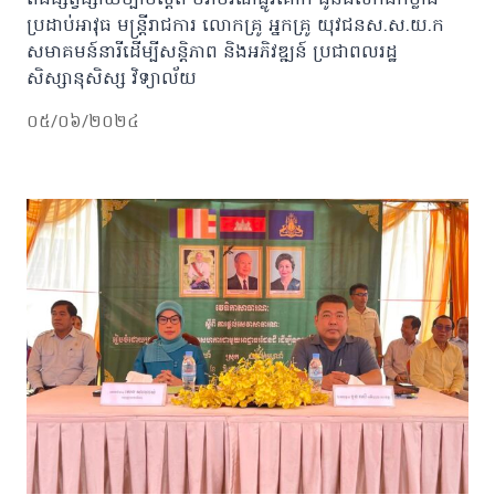
ពិធីផ្សព្វផ្សាយច្បាប់ស្តីពី ចរាចរណ៍ផ្លូវគោក ជូនដល់កងកម្លាំង
ប្រដាប់អាវុធ មន្រ្តីរាជការ លោកគ្រូ អ្នកគ្រូ យុវជនស.ស.យ.ក
សមាគមន៍នារីដើម្បីសន្តិភាព និងអភិវឌ្ឍន៍ ប្រជាពលរដ្ឋ
សិស្សានុសិស្ស វិទ្យាល័យ
០៥/០៦/២០២៤