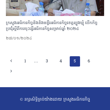
ក្រសួងអធិការកិច្ចនិងនិងមន្ទីរអធិការកិច្ចខេត្តត្បូងឃ្មុំ បើកកិច្ច
ប្រជុំស្តីពីការចុះធ្វើអធិការកិច្ចសម្រាប់ឆ្នាំ ២០២៤
២៧/០១/២០២៤
Page
Previous
1
…
3
4
5
6
navigation
Page
Next
Page
© រក្សាសិទ្ធិគ្រប់យ៉ាងដោយ ក្រសួងអធិការកិច្ច