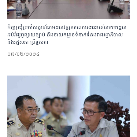
កិច្ចប្រជុំប្រចាំសប្តាហ៍តាមដានវឌ្ឍនភាពការងាររបស់នាយកដ្ឋាន
អប់រំផ្សព្វផ្សាយច្បាប់ និងនាយកដ្ឋានទំនាក់ទំនងរាជរដ្ឋាភិបាល
និងរដ្ឋសភា ព្រឹទ្ធសភា
០៧/០២/២០២៤