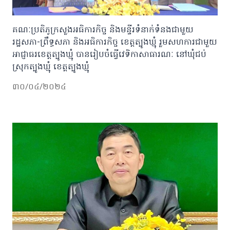
គណៈប្រតិភូក្រសួងអធិការកិច្ច និងមន្ទីរទំនាក់ទំនងជាមួយ
រដ្ឋសភា-ព្រឹទ្ធសភា និងអធិការកិច្ច ខេត្តត្បូងឃ្មុំ រួមសហការជាមួយ
អាជ្ញាធរខេត្តត្បូងឃ្មុំ បានរៀបចំធ្វើវេទិកាសាធារណៈ នៅឃុំជប់
ស្រុកត្បូងឃ្មុំ ខេត្តត្បូងឃ្មុំ
៣០/០៤/២០២៤