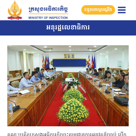
Skip
ទទួលពាក្យបណ្តឹង
to
content
អនុរដ្ឋលេខាធិការ
គណៈប្រតិភូក្រសួងអធិការកិច្ចចុះតាមដានការអនុវត្តន៍ច្បាប់ បើក