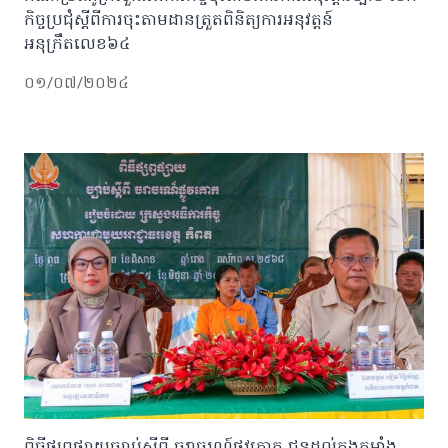
កិច្ចប្រជុំស្តីពីការចុះតាមដានត្រួតពិនិត្យការអនុវត្តន៍
អនុក្រឹតលេខ៦៤
០១/០៧/២០២៤