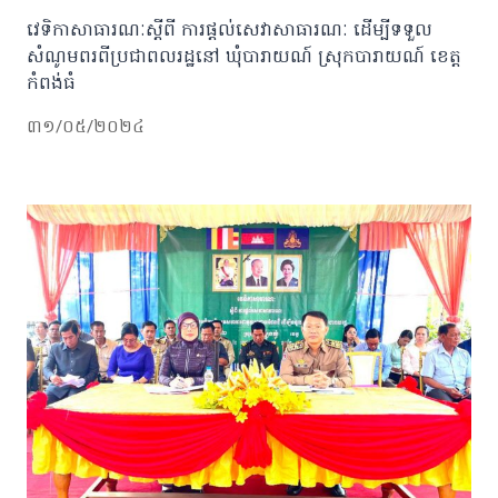
វេទិកាសាធារណៈស្តីពី ការផ្តល់សេវាសាធារណៈ ដើម្បីទទួល
សំណូមពរពីប្រជាពលរដ្ឋនៅ ឃុំបារាយណ៍ ស្រុកបារាយណ៍ ខេត្ត
កំពង់ធំ
៣១/០៥/២០២៤