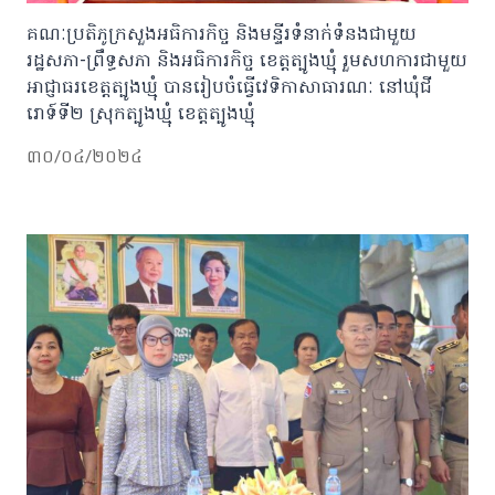
គណៈប្រតិភូក្រសួងអធិការកិច្ច និងមន្ទីរទំនាក់ទំនងជាមួយ
រដ្ឋសភា-ព្រឹទ្ធសភា និងអធិការកិច្ច ខេត្តត្បូងឃ្មុំ រួមសហការជាមួយ
អាជ្ញាធរខេត្តត្បូងឃ្មុំ បានរៀបចំធ្វើវេទិកាសាធារណៈ នៅឃុំជី
រោទ៍ទី២ ស្រុកត្បូងឃ្មុំ ខេត្តត្បូងឃ្មុំ
៣០/០៤/២០២៤