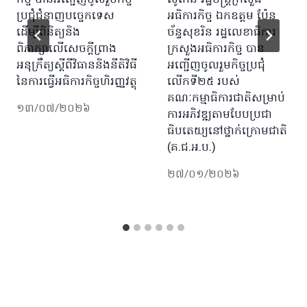
ប្រជុំជំនាញបច្ចេកទេស​
អធិការកិច្ច ឯកឧត្តម ប៉ែន
ដេីម្បីពិនិត្យនិង
ច័ន្ទសុខរិន រដ្ឋលេខាធិការ
ពិភាក្សាលេីសេចក្តីព្រាង
ក្រសួងអធិការកិច្ច បាន
អនុក្រឹត្យស្តីពីវិធាននិងនីតិវិធី
អញ្ជើញចូលរួមកិច្ចប្រជុំ
នៃការធ្វេីអធិការកិច្ចហិរញ្ញវត្ថុ
លើកទី២៥ របស់
គណៈកម្មាធិការជាតិសម្រាប់
១៣/០៧/២០២៦
ការអភិវឌ្ឍតាមបែបប្រជា
ធិបតេយ្យនៅថ្នាក់ក្រោមជាតិ
(គ.ជ.អ.ប.)
២៧/០១/២០២៦