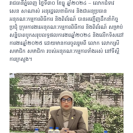
រាជធានីភ្នំពេញ ថ្ងៃទី៣០ ខែធ្នូ ឆ្នាំ២០២៤ – លោកជំទាវ
សេន សាណាស់ អនុរដ្ឋលេខាធិការ និងជាអនុប្រធាន
អនុគណៈកម្មការពិធីការ និងពិព័រណ៍ បានអញ្ជើញដឹកនាំកិច្ច
ប្រជុំ ក្រុមការងារអនុគណៈកម្មការពិធីការ និងពិព័រណ៍ សម្រាប់
សន្និបាតបូកសរុបលទ្ធផលការងារឆ្នាំ២០២៤ និងលើកទិសដៅ
ការងារឆ្នាំ២០២៥ ដោយមានការចូលរួមពី លោក លោកស្រី
សមាជិក សមាជិកា របស់អនុគណៈកម្មការទាំងអស់ នៅទីស្ដី
ការក្រសួង។