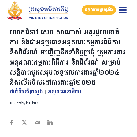
Skip
ទទួលពាក្យបណ្តឹង
to
content
លោកជំទាវ សេន សាណាស់ អនុរដ្ឋលេខាធិ
ការ និងជាអនុប្រធានអនុគណៈកម្មការពិធីការ
និងពិព័រណ៍ អញ្ជើញដឹកនាំកិច្ចប្រជុំ ក្រុមការងារ
អនុគណៈកម្មការពិធីការ និងពិព័រណ៍ សម្រាប់
សន្និបាតបូកសរុបលទ្ធផលការងារឆ្នាំ២០២៤
និងលើកទិសដៅការងារឆ្នាំ២០២៥
ថ្នាក់ដឹកនាំក្រសួង
|
អនុរដ្ឋលេខាធិការ
៣០/១២/២០២៤