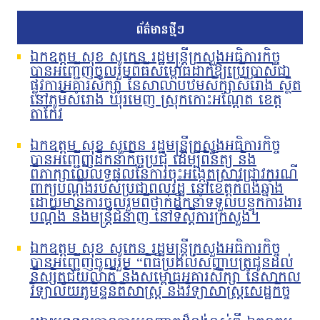
ព័ត៌មានថ្មីៗ
ឯកឧត្តម សុខ សូកេន រដ្ឋមន្រ្តីក្រសួងអធិការកិច្ច
បានអញ្ជើញចូលរួមពិធីសម្ពោធដាក់ឱ្យប្រើប្រាស់ជា
ផ្លូវការអគារសិក្សា នៃសាលាបឋមសិក្សាសំរោង ស្ថិត
នៅភូមិសំរោង ឃុំរមេញ ស្រុកកោះអណ្ដែត ខេត្ត
តាកែវ
ឯកឧត្តម សុខ សូកេន រដ្ឋមន្រ្តីក្រសួងអធិការកិច្ច
បានអញ្ជើញដឹកនាំកិច្ចប្រជុំ ដើម្បីពិនិត្យ និង
ពិភាក្សាលើលទ្ធផលនៃការចុះអង្កេតស្រាវជ្រាវករណី
ពាក្យបណ្ដឹងរបស់ប្រជាពលរដ្ឋ នៅខេត្តកំពង់ឆ្នាំង
ដោយមានការចូលរួមពីថ្នាក់ដឹកនាំទទួលបន្ទុកការងារ
បណ្ដឹង និងមន្រ្តីជំនាញ នៅទីស្ដីការក្រសួង។
ឯកឧត្តម សុខ សូកេន រដ្ឋមន្រ្តីក្រសួងអធិការកិច្ច
បានអញ្ជើញចូលរួម “ពិធីប្រគល់សញ្ញាបត្រជូនដល់
និស្សិតជ័យលាភី និងសម្ពោធអគារសិក្សា នៃសាកល
វិទ្យាល័យភូមិន្ទនីតិសាស្ត្រ និងវិទ្យាសាស្ត្រសេដ្ឋកិច្ច