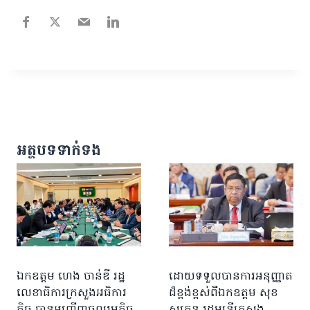
អត្ថបទទាក់ទង
ឯកឧត្តម ហេង ចាន់ឌី រដ្ឋ
ដោយទទួលបានការអនុញ្ញាត
លេខាធិការក្រសួងអធិការ
ដ៏ខ្ពង់ខ្ពស់ពីឯកឧត្តម សុខ
កិច្ច បានអញ្ជើញចូលរួមកិច្ច
សូកេន រដ្ឋមន្រ្តីក្រសួង