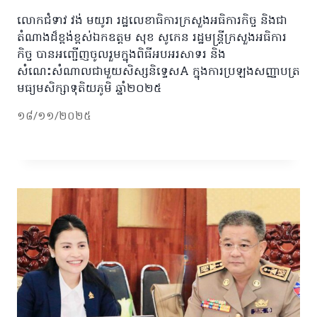
លោកជំទាវ វង់ មយូរា រដ្ឋលេខាធិការក្រសួងអធិការកិច្ច និងជា
តំណាងដ៏ខ្ពង់ខ្ពស់ឯកឧត្តម សុខ សូកេន រដ្ឋមន្រ្តីក្រសួងអធិការ
កិច្ច បានអញ្ជើញចូលរួមក្នុងពិធីអបអរសាទរ និង
សំណេះសំណាលជាមួយសិស្សនិទ្ទេសA ក្នុងការប្រឡងសញ្ញាបត្រ
មធ្យមសិក្សាទុតិយភូមិ ឆ្នាំ២០២៥
១៨/១១/២០២៥