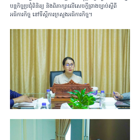
បន្ត​កិច្ចប្រជុំ​ពិនិត្យ​ និងពិភាក្សា​លេី​សេចក្តីព្រាងច្បាប់​ស្តីពី
អធិការកិច្ច​ នៅទីស្តីការក្រសួងអធិការកិច្ច។