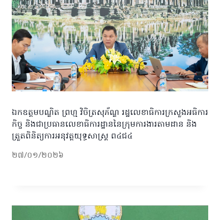
ឯកឧត្តមបណ្ឌិត ព្រហ្ម វិចិត្រសុភ័ណ្ឌ រដ្ឋលេខាធិការក្រសួងអធិការ
កិច្ច និងជាប្រធានលេខាធិការដ្ឋាននៃក្រុមការងារតាមដាន និង
ត្រួតពិនិត្យការអនុវត្តយុទ្ធសាស្រ្ត ព៤ជ៤
២៧/០១/២០២៦