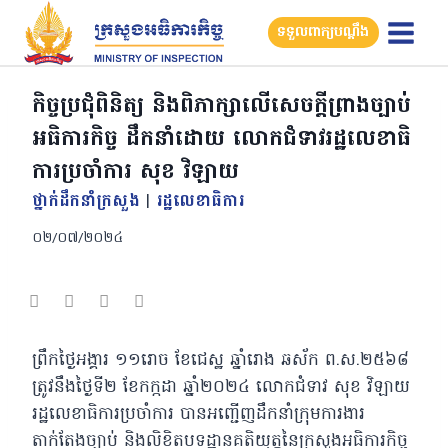
Skip
ទទួលពាក្យបណ្តឹង
to
content
កិច្ចប្រជុំ​ពិនិត្យ​ និងពិភាក្សា​លេី​សេចក្តីព្រាងច្បាប់​
អធិការកិច្ច​ ដឹកនាំដោយ លោកជំទាវរដ្ឋលេខាធិ
ការប្រចាំការ សុខ វិឡាយ
ថ្នាក់ដឹកនាំក្រសួង
|
រដ្ឋលេខាធិការ
០២/០៧/២០២៤
ព្រឹក​ថ្ងៃ​អង្គារ ១១រោច ខែជេស្ឋ ឆ្នាំរោង ឆស័ក ព.ស.២៥៦៨
ត្រូវនឹងថ្ងៃទី២​ ខែកក្កដា​ ឆ្នាំ​២០២៤​ លោកជំទាវ សុខ វិឡាយ
រដ្ឋលេខាធិការប្រចាំការ បានអញ្ជើញដឹកនាំក្រុមការងារ​
តាក់តែងច្បាប់​ និងលិខិត​បទ​ដ្ឋាន​គតិ​យុត្តនៃក្រសួង​អធិការកិច្ច​