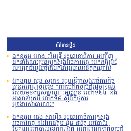
ព័ត៌មានថ្មីៗ
ឯកឧត្តម ហេង លឹមទ្រី រដ្ឋលេខាធិការ អញ្ជើញ
ដឹកនាំគណៈប្រតិភូក្រសួងអធិការកិច្ច បើកកិច្ចប្រជុំ
ពិភាក្សាជាមួយថ្នាក់ដឹកនាំរដ្ឋបាលខេត្តកណ្តាល
ឯកឧត្តម សុខ សូកេន រដ្ឋមន្រ្តីក្រសួងអធិការកិច្ច
បានអញ្ជើញចូលរួម “ពិធីបើកកិច្ចប្រជុំរដ្ឋមន្ត្រីលើ
វិស័យមុខងារសាធារណៈអាស៊ាន លើកទី២៣ និង
អាស៊ានបូកបី លើកទី៨ ស្តីពីកិច្ចការ
មុខងារសាធារណៈ”
ឯកឧត្តម ឆេង សារឿន រដ្ឋលេខាធិការក្រសួង
អធិការកិច្ច និងឯកឧត្តម នួន ផារ័ត្ន អភិបាល
នៃគណៈអភិបាលខេត្តកំពង់ធំ អញ្ជើញដឹកនាំកិច្ចប្រជុំ