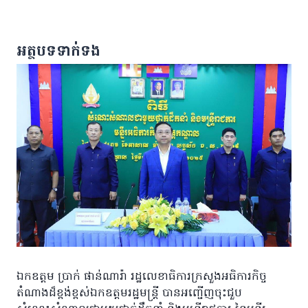
អត្ថបទទាក់ទង
ឯកឧត្តម ប្រាក់ ផាន់ណារ៉ា រដ្ឋលេខាធិការក្រសួងអធិការកិច្ច
តំណាងដ៏ខ្ពង់ខ្ពស់ឯកឧត្តមរដ្ឋមន្រ្តី បានអញ្ជើញចុះជួប