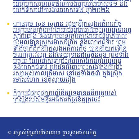
ដើម្បីបូកសរុបលទ្ធផលការងារប្រចាំឆមាសទី១ និង
លើកទិសដៅការងារឆមាសទី២ ឆ្នាំ២០២៦
ឯកឧត្តម សុខ សូកេន រដ្ឋមន្រ្តីក្រសួងអធិការកិច្ច
អនុប្រធានក្រុមការងាររាជរដ្ឋាភិបាលចុះមូលដ្ឋានខេត្ត
ស្វាយរៀង និងជាប្រធានក្រុមការងាររាជរដ្ឋាភិបាល
ចុះមូលដ្ឋានស្រុករមាសហែក និងលោកជំទាវ ព្រម
ទាំងថ្នាក់ដឹកនាំក្រសួងអធិការកិច្ច បាននាំយកទៀន
ចំណាំព្រះវស្សា និងទេយ្យទានជាច្រើនមុខ ព្រមទាំង
បច្ច័យ ដែលជាសទ្ធាជ្រះថ្លារបស់ឯកឧត្តមរដ្ឋមន្រ្តី
និងលោកជំទាវ ប្រគេនចំពោះព្រះសង្ឃគង់ចាំព្រះ
វស្សាអស់កាលត្រីមាស នៅវត្តទាំង៥៣ ក្នុងស្រុក
រមាសហែក ខេត្តស្វាយរៀង
កិច្ចប្រជុំផ្សព្វផ្សាយលិខិតបទដ្ឋានគតិយុត្តរបស់
ក្រសួងរបស់មន្ទីរអធិការកិច្ចខេត្តក្រចេះ
© រក្សាសិទ្ធិគ្រប់យ៉ាងដោយ ក្រសួងអធិការកិច្ច