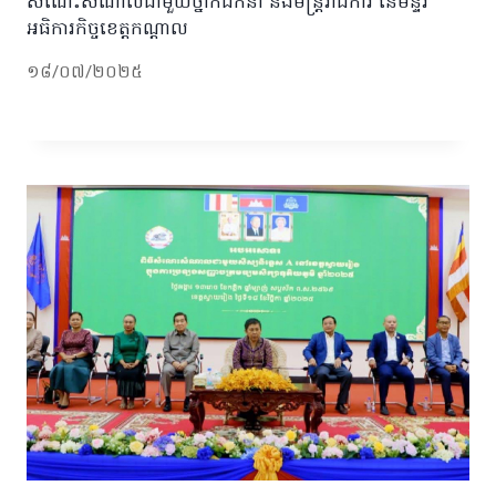
សំណេះសំណាលជាមួយថ្នាក់ដឹកនាំ និងមន្ត្រីរាជការ នៃមន្ទីរ
អធិការកិច្ចខេត្តកណ្តាល
១៨/០៧/២០២៥