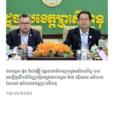
ឯកឧត្តម អ៊ុន វ៉ាល់ឡឺរ៉ូ រដ្ឋលេខាធិការក្រសួងអធិការកិច្ច បាន
អញ្ជើញដឹកនាំកិច្ចប្រជុំជាមួយឯកឧត្តម ម៉ាង ស៊ីណេត អភិបាល
នៃគណៈអភិបាលខេត្តព្រះសីហនុ
១៩/០៦/២០២៥