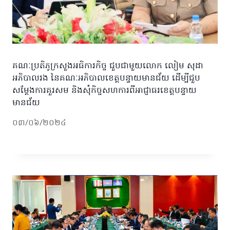
គណៈប្រតិភូក្រសួងអធិការកិច្ច ជួបជាមួយលោក លៀម សុដា
អភិបាលរង នៃគណៈអភិបាលខេត្តបន្ទាយមានជ័យ ដើម្បីជួប
សម្តែងការគួរសម និងសុំកិច្ចសហការពីអាជ្ញាធរខេត្តបន្ទាយ
មានជ័យ
០៣/០៦/២០២៤