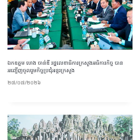
ឯកឧត្តម ហេង ចាន់ឌី រដ្ឋលេខាធិការក្រសួងអធិការកិច្ច បាន
អញ្ជើញចូលរួមកិច្ចប្រជុំអន្តរក្រសួង
២៧/០៧/២០២៦