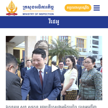
Skip
ទទួលពាក្យបណ្តឹង
to
content
វីដេអូ
ឯកឧត្តម សុខ សូកេន រដ្ឋមន្រ្តីក្រសួងអធិការកិច្ច បានអញ្ជើញ