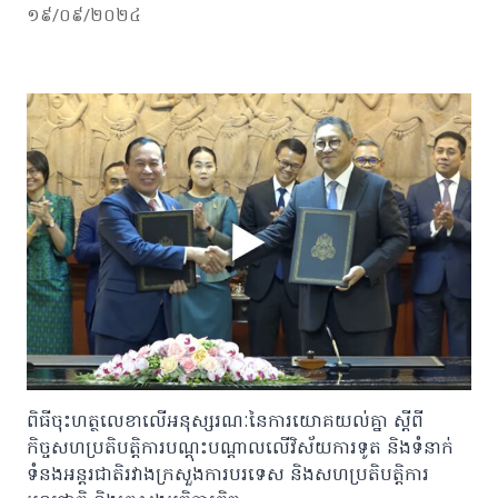
១៩/០៩/២០២៤
ពិធីចុះហត្ថលេខាលើអនុស្សរណៈនៃការយោគយល់គ្នា ស្តីពី
កិច្ចសហប្រតិបត្តិការបណ្តុះបណ្តាលលើវិស័យការទូត និងទំនាក់
ទំនងអន្តរជាតិរវាងក្រសួងការបរទេស និងសហប្រតិបត្តិការ