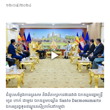
១២/០៩/២០២៤
ជំនួបសម្តែងការគួរសម និងពិភាក្សាការងាររវាង ឯកឧត្តមរដ្ឋមន្ត្រី
ហួត ហាក់ ជាមួយ ឯកឧត្តមបណ្ឌិត Santo Darmosumarto
ឯកអគ្គរដ្ឋទូតឥណ្ឌូនេស៊ីប្រចាំនៅកម្ពុជា