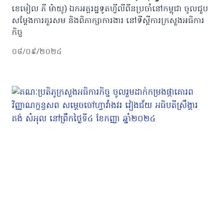
ខេមៀល ភី ម៉ាយូ) ឯកអគ្គរដ្ឋទូតហ្វីលីពីនប្រចាំនៅកម្ពុជា ចូលជួប
សម្តែងការគួរសម និងពិភាក្សាការងារ នៅទីស្តីការក្រសួងអធិការ
កិច្ច
០៨/០៩/២០២៤