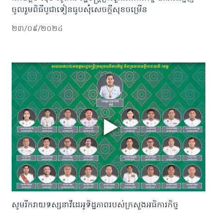
ចូលរួមពិធីបូជាទៀនធូបសុំសេចក្តីសុខចម្រេីន
២៣/០៩/២០២៤
សូមរីករាយទស្សនាវីដេអូទិដ្ឋភាពរបស់ក្រសួងអធិការកិច្ច