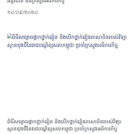
អន្តរជាតិ និងក្រសួងអធិការកិច្ច
១៤/០៩/២០២៤
ពិធីសម្ពោធផ្លាកថ្នាក់រៀន និងបើកថ្នាក់រៀនភាសាចិនរបស់វិទ្យា
ស្ថានខុងជឺនៃរាជបណ្ឌិត្យសភាកម្ពុជា ប្រចាំក្រសួងអធិការកិច្ច