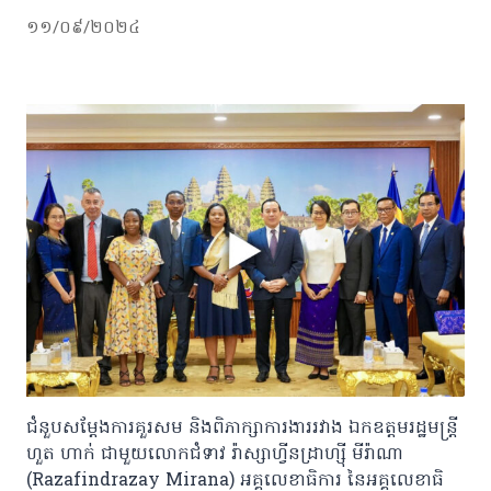
១១/០៩/២០២៤
ជំនួបសម្តែងការគួរសម និងពិភាក្សាការងាររវាង ឯកឧត្តមរដ្ឋមន្ត្រី
ហួត ហាក់ ជាមួយលោកជំទាវ រ៉ាស្សាហ្វីនដ្រាហ្ស៊ី មីរ៉ាណា
(Razafindrazay Mirana) អគ្គលេខាធិការ នៃអគ្គលេខាធិ