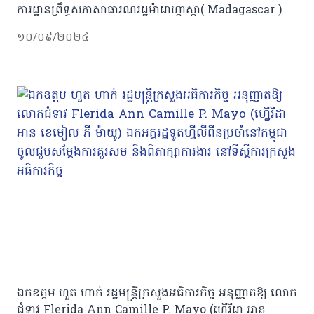
ការដ្ឋានព្រឹទ្ធសភាសាធារណរដ្ឋម៉ាដាហ្កាស្កា( Madagascar )
១០/០៩/២០២៤
ឯកឧត្តម ហួត ហាក់ រដ្ឋមន្ត្រីក្រសួងអធិការកិច្ច អនុញ្ញាតឱ្យ លោក
ជំទាវ Flerida Ann Camille P. Mayo (ហ្វ្លើរីដា អាន